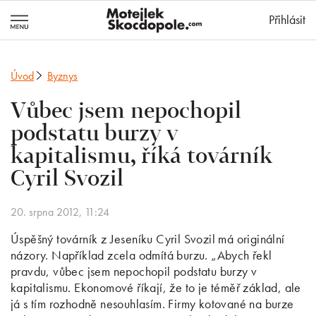
MotejlekSkocd
Přihlásit
Úvod
Byznys
Vůbec jsem nepochopil
podstatu burzy v
kapitalismu, říká továrník
Cyril Svozil
20. srpna 2012, 11:24
Úspěšný továrník z Jeseníku Cyril Svozil má originální
názory. Například zcela odmítá burzu. „Abych řekl
pravdu, vůbec jsem nepochopil podstatu burzy v
kapitalismu. Ekonomové říkají, že to je téměř základ, ale
já s tím rozhodně nesouhlasím. Firmy kotované na burze