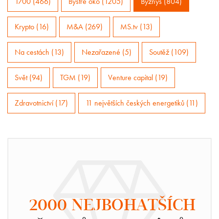
1700 (466)
Bystré oko (1205)
Byznys (804)
Krypto (16)
M&A (269)
MS.tv (13)
Na cestách (13)
Nezařazené (5)
Soutěž (109)
Svět (94)
TGM (19)
Venture capital (19)
Zdravotnictví (17)
11 největších českých energetiků (11)
2000 NEJBOHATŠÍCH