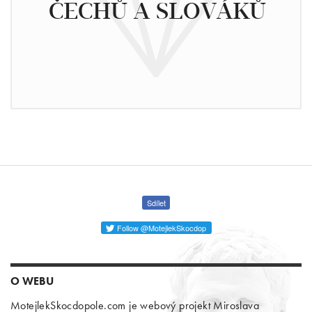
ČECHŮ A SLOVÁKŮ
Sdílet
Follow @MotejlekSkocdop
O WEBU
MotejlekSkocdopole.com je webový projekt Miroslava