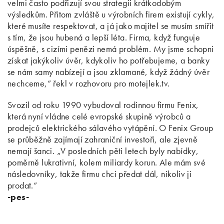
velmi často podřizují svou strategii krátkodobým
výsledkům. Přitom zvláště u výrobních firem existují cykly,
které musíte respektovat, a já jako majitel se musím smířit
s tím, že jsou hubená a lepší léta. Firma, když funguje
úspěšně, s cizími penězi nemá problém. My jsme schopni
získat jakýkoliv úvěr, kdykoliv ho potřebujeme, a banky
se nám samy nabízejí a jsou zklamané, když žádný úvěr
nechceme,“ řekl v rozhovoru pro motejlek.tv.
Svozil od roku 1990 vybudoval rodinnou firmu Fenix,
která nyní vládne celé evropské skupině výrobců a
prodejců elektrického sálavého vytápění. O Fenix Group
se průběžně zajímají zahraniční investoři, ale zjevně
nemají šanci. „V posledních pěti letech byly nabídky,
poměrně lukrativní, kolem miliardy korun. Ale mám své
následovníky, takže firmu chci předat dál, nikoliv ji
prodat.“
-pes-