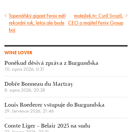
Topenářský gigant Fenix měl
motejlek.tv: Cyril Svozil,
Předcházející
Následující
rekordní rok, letos ale bude
CEO a majitel Fenix Group
článek
článek
boj
WINE LOVER
Poněkud děsivá zpráva z Burgundska
10. srpna 2026, 0:31
Dobře Bonneau du Martray
8. srpna 2026, 20:28
Louis Roederer vstupuje do Burgundska
29. července 2026, 21:46
Comte Liger – Belair 2025 na sudu
22. června 2026, 22:31