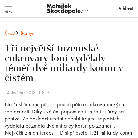
MotejlekSkocd
Přihlásit
Úvod
Byznys
Tři největší tuzemské
cukrovary loni vydělaly
téměř dvě miliardy korun v
čistém
14. května 2013, 13:19
Na českém trhu působí pouhá pětice cukrovarnických
společností. Díky kvótám připomínají spíše tiskárny na
peníze. Za poslední účetní období trojice největších
vydělala bezmála dvě miliardy korun po zdanění.
Největší z nich Tereos TTD si připsala 1,21 miliardy korun