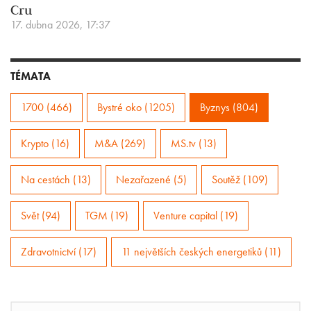
Cru
17. dubna 2026, 17:37
TÉMATA
1700 (466)
Bystré oko (1205)
Byznys (804)
Krypto (16)
M&A (269)
MS.tv (13)
Na cestách (13)
Nezařazené (5)
Soutěž (109)
Svět (94)
TGM (19)
Venture capital (19)
Zdravotnictví (17)
11 největších českých energetiků (11)