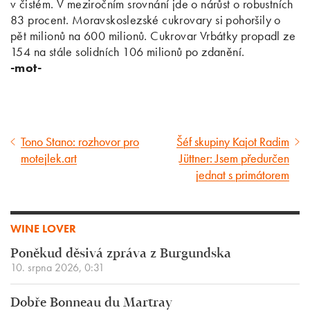
v čistém. V meziročním srovnání jde o nárůst o robustních
83 procent. Moravskoslezské cukrovary si pohoršily o
pět milionů na 600 milionů. Cukrovar Vrbátky propadl ze
154 na stále solidních 106 milionů po zdanění.
-mot-
Tono Stano: rozhovor pro
Šéf skupiny Kajot Radim
Předcházející
Následující
motejlek.art
Jüttner: Jsem předurčen
článek
článek
jednat s primátorem
WINE LOVER
Poněkud děsivá zpráva z Burgundska
10. srpna 2026, 0:31
Dobře Bonneau du Martray