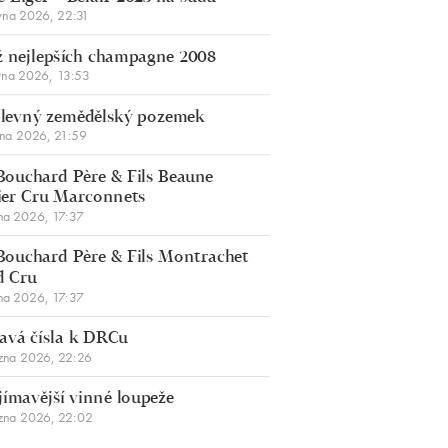
vna 2026, 22:31
 nejlepších champagne 2008
vna 2026, 13:53
š levný zemědělský pozemek
bna 2026, 21:59
Bouchard Père & Fils Beaune
er Cru Marconnets
na 2026, 17:37
Bouchard Père & Fils Montrachet
d Cru
na 2026, 17:37
avá čísla k DRCu
zna 2026, 22:26
jímavější vinné loupeže
zna 2026, 22:02