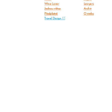
Wine Lover
Lawyers
Jednou větou
Archiv
Předplatné
O webu
Travel Design