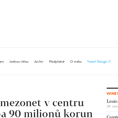
le.com
ers
Jednou větou
Archiv
Předplatné
O webu
Travel Design
WINE 
 mezonet v centru
Louis
29. čer
ba 90 milionů korun
Comte