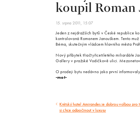
koupil Roman
15. srpna 2011, 15:07
Jeden z nejdražších bytů v České republice ko
kontrolovaná Romanem Janouškem. Tento muž b
Béma, skutečným vládcem hlavního města Prahy
Nový příbytek třiačtyřicetiletého miliardáře 
Gallery v pražské Vodičkově ulici. Mezonetov
O prodeji bytu nedávno jako první informovaly
-mot-
Krétský hotel Amirandes je dobrou volbou pro 
Předcházející
si chce odpočinout v luxusu
článek