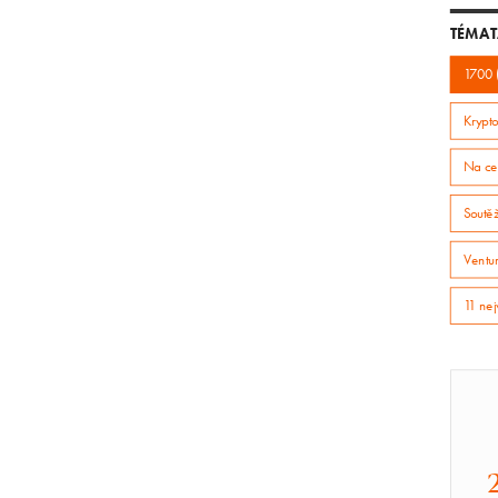
TÉMAT
1700 
Krypto
Na ce
Soutě
Ventur
11 nej