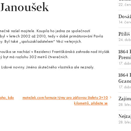
22. čer
 Janoušek
Dosáž
14. čer
nečně našel majitele. Koupila ho jedna ze společností
Příli
yl v letech 2002 až 2010, tedy v době primátorování Pavla
24. du
. Byl také „spoluzakladatelem“ Věcí veřejných.
Janouška se nachází v Rezidenci Františkánská zahrada nad Myšák
1864 
ý byt má rozlohu 302 metrů čtverečních.
Premi
17. dub
 Lidové noviny. Jméno skutečného vlastníka ale neznaly.
1864 
Gran
17. dub
toho, kdo
motejlek.com formuje týmy pro zářiovou štafetu 3×10
Následující
Zajím
kilometrů, přidejte se
28. bře
článek
Nejza
28. bře