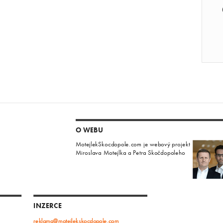
O WEBU
MotejlekSkocdopole.com je webový projekt
Miroslava Motejlka a Petra Skočdopoleho
INZERCE
reklama@motejlekskocdopole.com