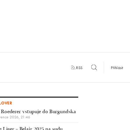
RSS
Přihlásit
LOVER
 Roederer vstupuje do Burgundska
vence 2026, 21:46
 Liger – Belair 2025 na sudu