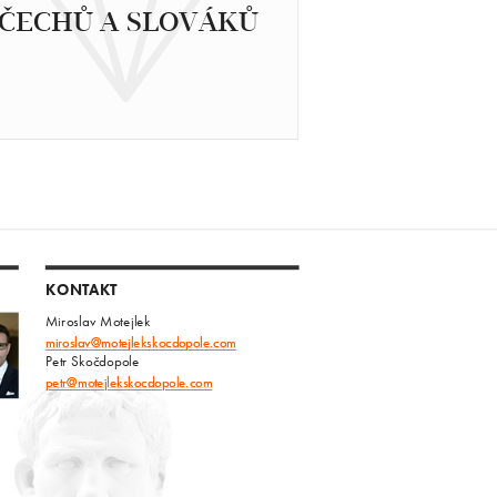
ČECHŮ A SLOVÁKŮ
KONTAKT
Miroslav Motejlek
miroslav@motejlekskocdopole.com
Petr Skočdopole
petr@motejlekskocdopole.com