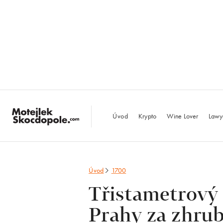
MotejlekSkocdopo
Úvod
Krypto
Wine Lover
Lawy
Úvod
1700
Třistametrový
Prahy za zhru