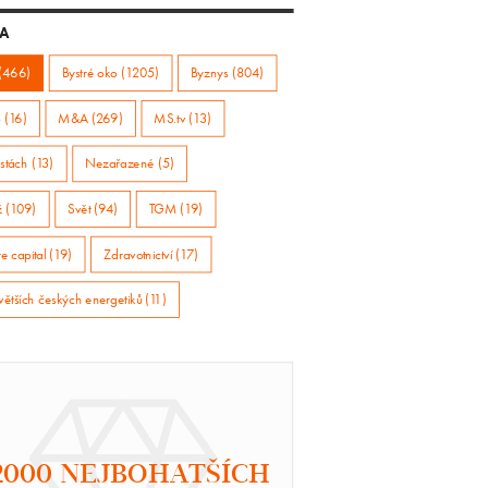
A
(466)
Bystré oko (1205)
Byznys (804)
 (16)
M&A (269)
MS.tv (13)
stách (13)
Nezařazené (5)
ž (109)
Svět (94)
TGM (19)
e capital (19)
Zdravotnictví (17)
větších českých energetiků (11)
2000 NEJBOHATŠÍCH