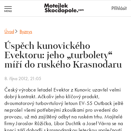
MotejlekSkocd
Přihlásit
Úvod
Byznys
Úspěch kunovického
Evektoru: jeho „turbolety“
míří do ruského Krasnodaru
8. října 2012, 21:05
Český výrobce letadel Evektor z Kunovic uzavřel velmi
dobrý kontrakt. Ačkoliv jeho klíčový produkt,
dvoumotorový turbovrtulový letoun EV-55 Outback ještě
neprošel všemi potřebnými zkouškami pro uvedení do
provozu, už má zajištěný odbyt na ruském trhu. Majitelé
firmy Jaroslav Růžička, Libor Duchtík a Josef Vávra se na
konci září dohodli s krasnodarskou leteckou společností