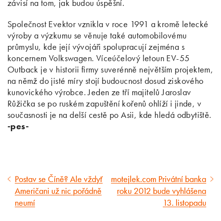
závisí na tom, jak budou úspěšní.
Společnost Evektor vznikla v roce 1991 a kromě letecké
výroby a výzkumu se věnuje také automobilovému
průmyslu, kde její vývojáři spolupracují zejména s
koncernem Volkswagen. Víceúčelový letoun EV-55
Outback je v historii firmy suverénně největším projektem,
na němž do jisté míry stojí budoucnost dosud ziskového
kunovického výrobce. Jeden ze tří majitelů Jaroslav
Růžička se po ruském zapuštění kořenů ohlíží i jinde, v
současnosti je na delší cestě po Asii, kde hledá odbytiště.
-pes-
Postav se Číně? Ale vždyť
motejlek.com Privátní banka
Předcházející
Následující
Američani už nic pořádně
roku 2012 bude vyhlášena
článek
článek
neumí
13. listopadu