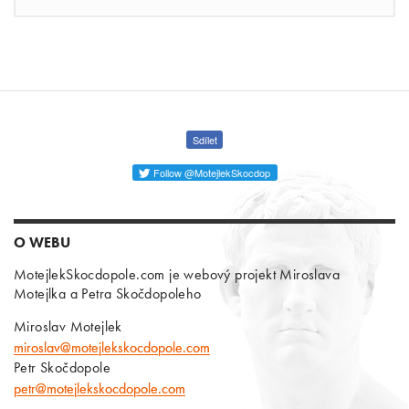
Sdílet
Follow @MotejlekSkocdop
O WEBU
MotejlekSkocdopole.com je webový projekt Miroslava
Motejlka a Petra Skočdopoleho
Miroslav Motejlek
miroslav@motejlekskocdopole.com
Petr Skočdopole
petr@motejlekskocdopole.com