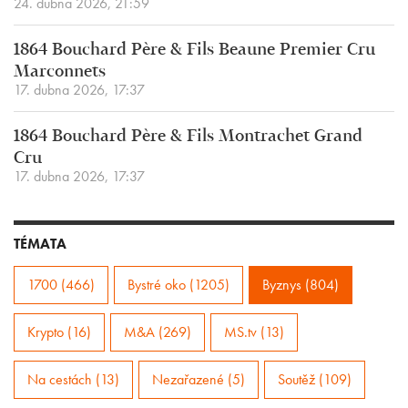
24. dubna 2026, 21:59
1864 Bouchard Père & Fils Beaune Premier Cru
Marconnets
17. dubna 2026, 17:37
1864 Bouchard Père & Fils Montrachet Grand
Cru
17. dubna 2026, 17:37
TÉMATA
1700 (466)
Bystré oko (1205)
Byznys (804)
Krypto (16)
M&A (269)
MS.tv (13)
Na cestách (13)
Nezařazené (5)
Soutěž (109)