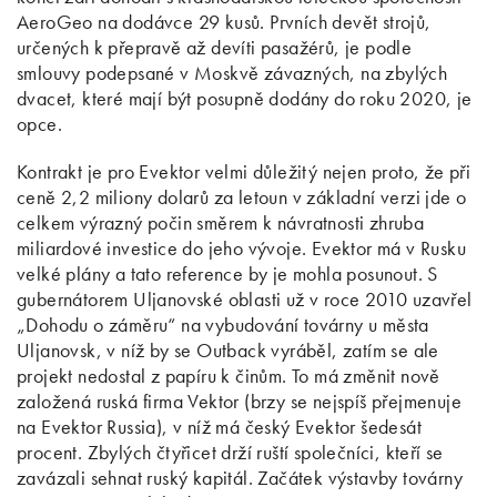
AeroGeo na dodávce 29 kusů. Prvních devět strojů,
určených k přepravě až devíti pasažérů, je podle
smlouvy podepsané v Moskvě závazných, na zbylých
dvacet, které mají být posupně dodány do roku 2020, je
opce.
Kontrakt je pro Evektor velmi důležitý nejen proto, že při
ceně 2,2 miliony dolarů za letoun v základní verzi jde o
celkem výrazný počin směrem k návratnosti zhruba
miliardové investice do jeho vývoje. Evektor má v Rusku
velké plány a tato reference by je mohla posunout. S
gubernátorem Uljanovské oblasti už v roce 2010 uzavřel
„Dohodu o záměru“ na vybudování továrny u města
Uljanovsk, v níž by se Outback vyráběl, zatím se ale
projekt nedostal z papíru k činům. To má změnit nově
založená ruská firma Vektor (brzy se nejspíš přejmenuje
na Evektor Russia), v níž má český Evektor šedesát
procent. Zbylých čtyřicet drží ruští společníci, kteří se
zavázali sehnat ruský kapitál. Začátek výstavby továrny