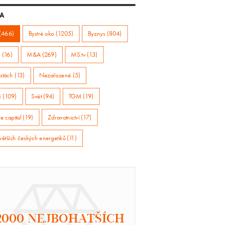
A
(466)
Bystré oko (1205)
Byznys (804)
 (16)
M&A (269)
MS.tv (13)
stách (13)
Nezařazené (5)
ž (109)
Svět (94)
TGM (19)
e capital (19)
Zdravotnictví (17)
větších českých energetiků (11)
2000 NEJBOHATŠÍCH