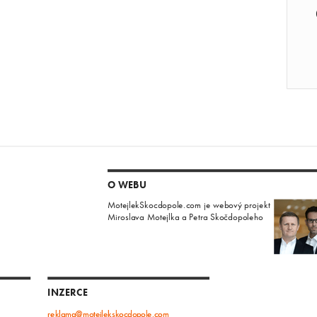
O WEBU
MotejlekSkocdopole.com je webový projekt
Miroslava Motejlka a Petra Skočdopoleho
INZERCE
reklama@motejlekskocdopole.com