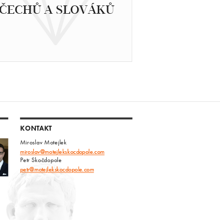
ČECHŮ A SLOVÁKŮ
KONTAKT
Miroslav Motejlek
miroslav@motejlekskocdopole.com
Petr Skočdopole
petr@motejlekskocdopole.com