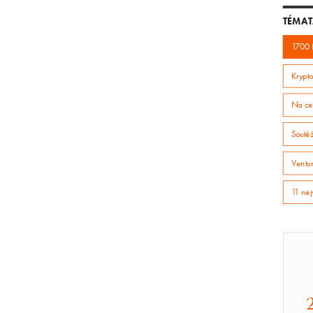
TÉMAT
1700 
Krypto
Na ce
Soutě
Ventur
11 nej