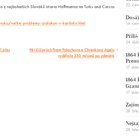
22. čer
o z nejbohatších Slováků Maria Hoffmanna na Turks and Caicos
Dosáž
nsko/velke-problemy-zralokov-v-karibiku.html
14. čer
Příli
24. du
í přes
Pět klíčových firem Polachova a Chrenkova Agelu
Následující
vydělalo 330 milionů po zdanění
1864 
článek
Premi
17. dub
1864 
Gran
17. dub
Zajím
28. bře
Nejza
28. bře