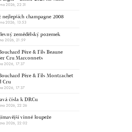
vna 2026, 22:31
 nejlepších champagne 2008
vna 2026, 13:53
š levný zemědělský pozemek
bna 2026, 21:59
Bouchard Père & Fils Beaune
er Cru Marconnets
na 2026, 17:37
Bouchard Père & Fils Montrachet
d Cru
na 2026, 17:37
avá čísla k DRCu
zna 2026, 22:26
jímavější vinné loupeže
zna 2026, 22:02