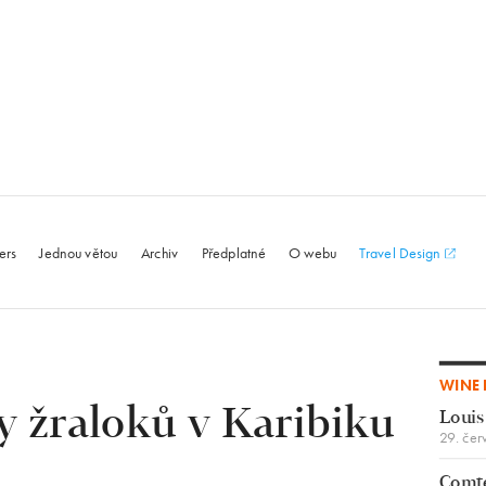
le.com
ers
Jednou větou
Archiv
Předplatné
O webu
Travel Design
WINE 
 žraloků v Karibiku
Louis
29. čer
Comte