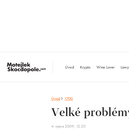
MotejlekSkocdopo
Úvod
Krypto
Wine Lover
Lawy
Úvod
1700
Velké problémy
4. srpna 2009, 12:20