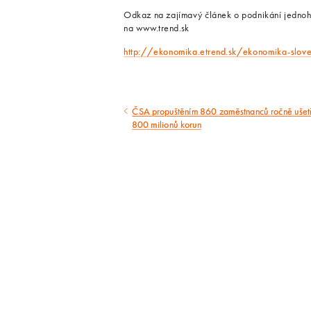
Odkaz na zajímavý článek o podnikání jednoh
na www.trend.sk
http://ekonomika.etrend.sk/ekonomika-slove
ČSA propuštěním 860 zaměstnanců ročně ušetř
Předcházející
800 milionů korun
článek