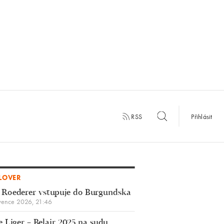
RSS
Přihlásit
LOVER
 Roederer vstupuje do Burgundska
vence 2026, 21:46
 Liger – Belair 2025 na sudu