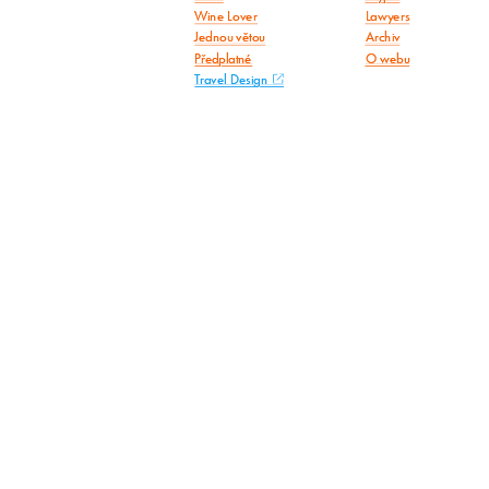
Wine Lover
Lawyers
Jednou větou
Archiv
Předplatné
O webu
Travel Design