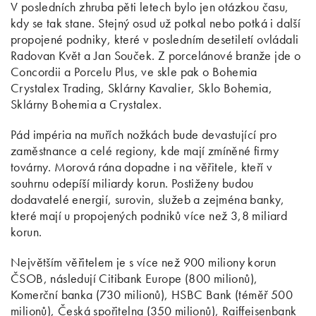
V posledních zhruba pěti letech bylo jen otázkou času,
kdy se tak stane. Stejný osud už potkal nebo potká i další
propojené podniky, které v posledním desetiletí ovládali
Radovan Květ a Jan Souček. Z porcelánové branže jde o
Concordii a Porcelu Plus, ve skle pak o Bohemia
Crystalex Trading, Sklárny Kavalier, Sklo Bohemia,
Sklárny Bohemia a Crystalex.
Pád impéria na muřích nožkách bude devastující pro
zaměstnance a celé regiony, kde mají zmíněné firmy
továrny. Morová rána dopadne i na věřitele, kteří v
souhrnu odepíší miliardy korun. Postiženy budou
dodavatelé energií, surovin, služeb a zejména banky,
které mají u propojených podniků více než 3,8 miliard
korun.
Největším věřitelem je s více než 900 miliony korun
ČSOB, následují Citibank Europe (800 milionů),
Komerční banka (730 milionů), HSBC Bank (téměř 500
milionů), Česká spořitelna (350 milionů), Raiffeisenbank