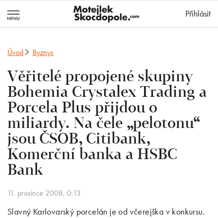
MotejlekSkocd
Přihlásit
Úvod
Byznys
Věřitelé propojené skupiny
Bohemia Crystalex Trading a
Porcela Plus přijdou o
miliardy. Na čele „pelotonu“
jsou ČSOB, Citibank,
Komerční banka a HSBC
Bank
11. prosince 2008, 0:13
Slavný Karlovarský porcelán je od včerejška v konkursu.