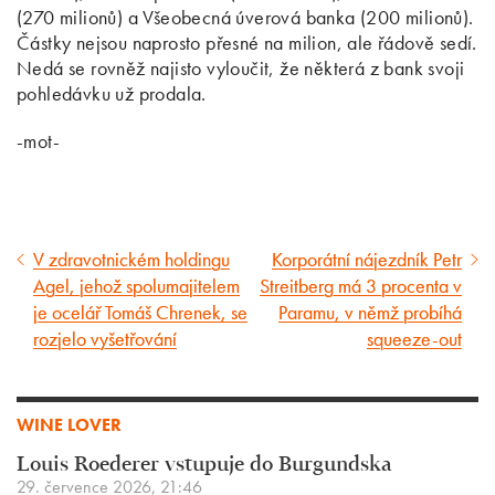
(270 milionů) a Všeobecná úverová banka (200 milionů).
Částky nejsou naprosto přesné na milion, ale řádově sedí.
Nedá se rovněž najisto vyloučit, že některá z bank svoji
pohledávku už prodala.
-mot-
V zdravotnickém holdingu
Korporátní nájezdník Petr
Předcházející
Následující
Agel, jehož spolumajitelem
Streitberg má 3 procenta v
článek
článek
je ocelář Tomáš Chrenek, se
Paramu, v němž probíhá
rozjelo vyšetřování
squeeze-out
WINE LOVER
Louis Roederer vstupuje do Burgundska
29. července 2026, 21:46