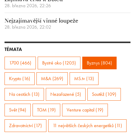
28. března 2026, 22:26
Nejzajímavější vinné loupeže
28. března 2026, 22:02
TÉMATA
1700 (466)
Bystré oko (1205)
Byznys (804)
Krypto (16)
M&A (269)
MS.tv (13)
Na cestách (13)
Nezařazené (5)
Soutěž (109)
Svět (94)
TGM (19)
Venture capital (19)
Zdravotnictví (17)
11 největších českých energetiků (11)