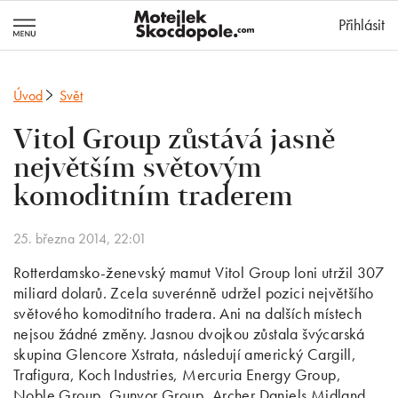
MotejlekSkocd
Přihlásit
Úvod
Svět
Vitol Group zůstává jasně
největším světovým
komoditním traderem
25. března 2014, 22:01
Rotterdamsko-ženevský mamut Vitol Group loni utržil 307
miliard dolarů. Zcela suverénně udržel pozici největšího
světového komoditního tradera. Ani na dalších místech
nejsou žádné změny. Jasnou dvojkou zůstala švýcarská
skupina Glencore Xstrata, následují americký Cargill,
Trafigura, Koch Industries, Mercuria Energy Group,
Noble Group, Gunvor Group, Archer Daniels Midland,