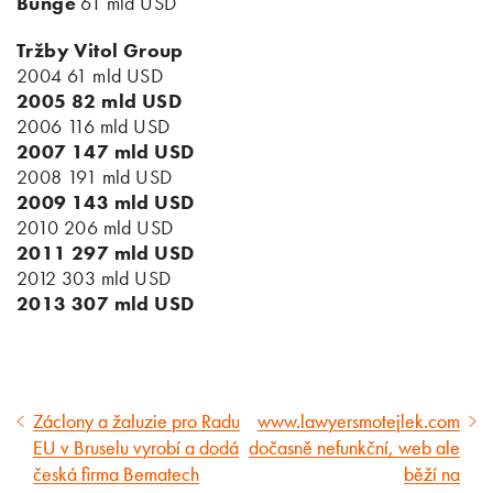
Bunge
61 mld USD
Tržby Vitol Group
2004 61 mld USD
2005 82 mld USD
2006 116 mld USD
2007 147 mld USD
2008 191 mld USD
2009 143 mld USD
2010 206 mld USD
2011 297 mld USD
2012 303 mld USD
2013 307 mld USD
Záclony a žaluzie pro Radu
www.lawyersmotejlek.com
Předcházející
Následující
EU v Bruselu vyrobí a dodá
dočasně nefunkční, web ale
článek
článek
česká firma Bematech
běží na