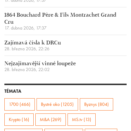
17. dubna 2026, 17:37
1864 Bouchard Père & Fils Montrachet Grand
Cru
17. dubna 2026, 17:37
Zajímavá čísla k DRCu
28. března 2026, 22:26
Nejzajímavější vinné loupeže
28. března 2026, 22:02
TÉMATA
1700 (466)
Bystré oko (1205)
Byznys (804)
Krypto (16)
M&A (269)
MS.tv (13)