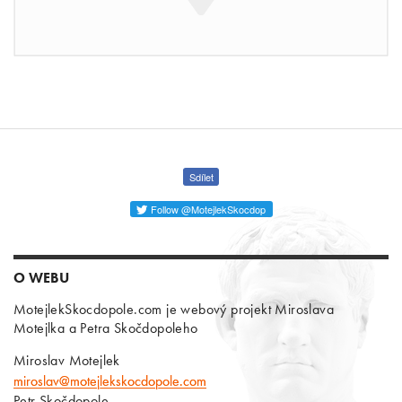
Sdílet
Follow @MotejlekSkocdop
O WEBU
MotejlekSkocdopole.com je webový projekt Miroslava
Motejlka a Petra Skočdopoleho
Miroslav Motejlek
miroslav@motejlekskocdopole.com
Petr Skočdopole