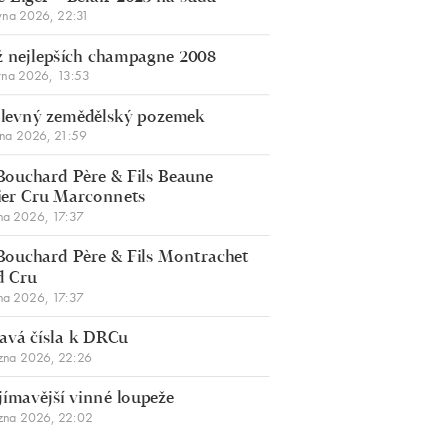
vna 2026, 22:31
 nejlepších champagne 2008
vna 2026, 13:53
š levný zemědělský pozemek
bna 2026, 21:59
Bouchard Père & Fils Beaune
er Cru Marconnets
na 2026, 17:37
Bouchard Père & Fils Montrachet
d Cru
na 2026, 17:37
avá čísla k DRCu
zna 2026, 22:26
jímavější vinné loupeže
zna 2026, 22:02