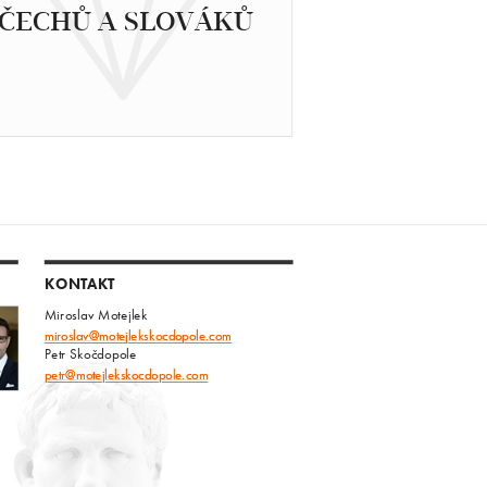
ČECHŮ A SLOVÁKŮ
KONTAKT
Miroslav Motejlek
miroslav@motejlekskocdopole.com
Petr Skočdopole
petr@motejlekskocdopole.com