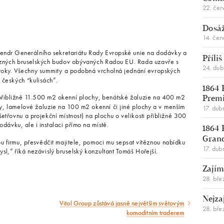
22. čer
Dosáž
14. čer
tendr Generálního sekretariátu Rady Evropské unie na dodávky a
Příli
u různých bruselských budov obývaných Radou EU. Rada uzavře s
24. du
roky. Všechny summity a podobná vrcholná jednání evropských
v českých “kulisách”.
1864 
 přibližně 11.500 m2 okenní plochy, benátské žaluzie na 400 m2
Premi
y, lamelové žaluzie na 100 m2 okenní či jiné plochy a v menším
17. dub
šetřovnu a projekční místnost) na plochu o velikosti přibližně 300
dávku, ale i instalaci přímo na místě.
1864 
Gran
ou firmu, přesvědčit majitele, pomoci mu sepsat vítěznou nabídku
17. dub
l,” říká nezávislý bruselský konzultant Tomáš Hořejší.
Zajím
28. bře
Nejza
Vitol Group zůstává jasně největším světovým
Následující
28. bře
komoditním traderem