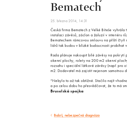
Bematech
25. března 2014, 14:31
Česká firma Bematech z Velké Bíteše vyhrála 
instalaci závěsů, záclon a žaluzií v interiér
Bematechem rámcovou smlouvu na příští čtyři 
lídrů tak budou v blízké budoucnosti probíhat 
Rada plánuje nakoupit bílé závěsy na pokrytí
okenní plochy, rolety na 200 m2 okenní ploch
rozsahu i speciální látkové závěsy (např. pro o
m2. Dodavatel má zajistit nejenom samotnou do
“Nebylo to až tak obtížné. Stačilo najít vhodn
a po celou dobu ho přesvědčovat, že to má smys
Bruselská spojka
Babiš, nebezpečná diagnóza
Předcházející