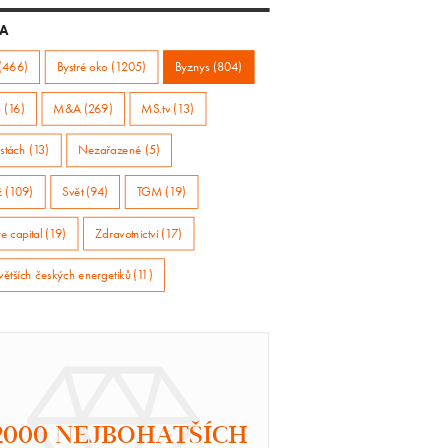
A
(466)
Bystré oko (1205)
Byznys (804)
 (16)
M&A (269)
MS.tv (13)
stách (13)
Nezařazené (5)
ž (109)
Svět (94)
TGM (19)
e capital (19)
Zdravotnictví (17)
větších českých energetiků (11)
2000 NEJBOHATŠÍCH