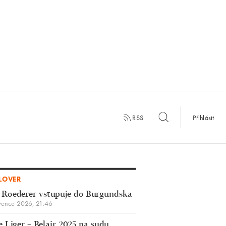
RSS
Přihlásit
LOVER
 Roederer vstupuje do Burgundska
vence 2026, 21:46
 Liger – Belair 2025 na sudu