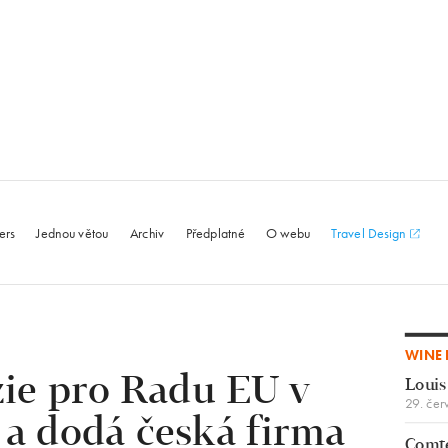
le.com
ers
Jednou větou
Archiv
Předplatné
O webu
Travel Design
WINE 
zie pro Radu EU v
Louis
29. čer
 a dodá česká firma
Comte