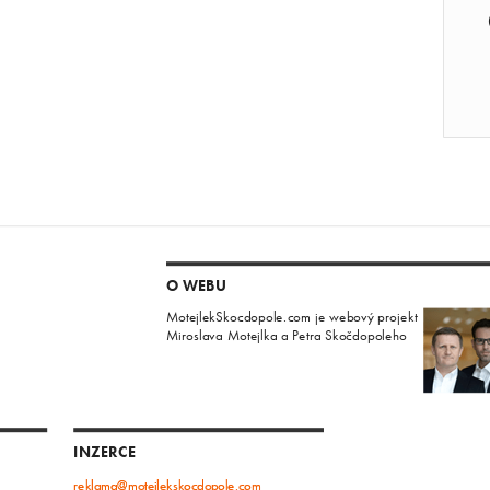
O WEBU
MotejlekSkocdopole.com je webový projekt
Miroslava Motejlka a Petra Skočdopoleho
INZERCE
reklama@motejlekskocdopole.com