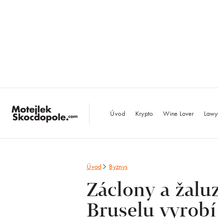
MotejlekSkocdopo
Úvod
Krypto
Wine Lover
Lawy
Úvod
Byznys
Záclony a žalu
Bruselu vyrobí