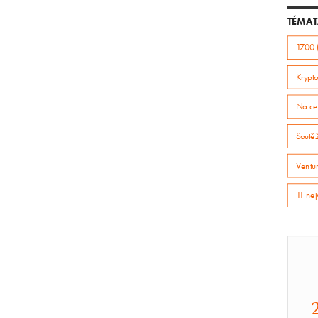
článek
TÉMAT
1700 
Krypto
Na ce
Soutě
Ventur
11 nej