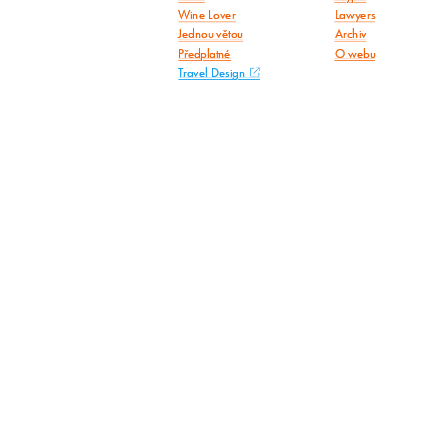
Wine Lover
Lawyers
Jednou větou
Archiv
Předplatné
O webu
Travel Design