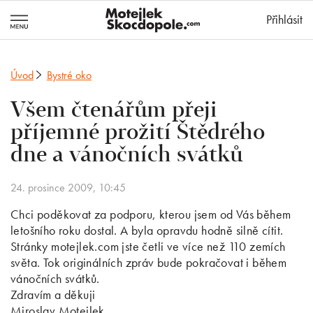
MotejlekSkocd
Přihlásit
Úvod
Bystré oko
Všem čtenářům přeji
příjemné prožití Štědrého
dne a vánočních svátků
24. prosince 2009, 10:45
Chci poděkovat za podporu, kterou jsem od Vás během
letošního roku dostal. A byla opravdu hodně silně cítit.
Stránky motejlek.com jste četli ve více než 110 zemích
světa. Tok originálních zpráv bude pokračovat i během
vánočních svátků.
Zdravím a děkuji
Miroslav Motejlek