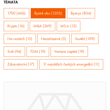
TÉMATA
1700 (466)
Bystré oko (1205)
Byznys (804)
Krypto (16)
M&A (269)
MS.tv (13)
Na cestách (13)
Nezařazené (5)
Soutěž (109)
Svět (94)
TGM (19)
Venture capital (19)
Zdravotnictví (17)
11 největších českých energetiků (11)