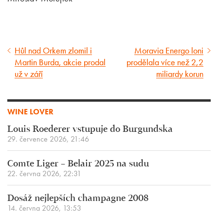
Hůl nad Orkem zlomil i
Moravia Energo loni
Předcházející
Následující
Martin Burda, akcie prodal
prodělala více než 2,2
článek
článek
už v září
miliardy korun
WINE LOVER
Louis Roederer vstupuje do Burgundska
29. července 2026, 21:46
Comte Liger – Belair 2025 na sudu
22. června 2026, 22:31
Dosáž nejlepších champagne 2008
14. června 2026, 13:53