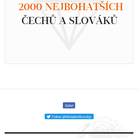
2000 NEJBOHATŠÍCH
ČECHŮ A SLOVÁKŮ
Sdílet
Follow @MotejlekSkocdop