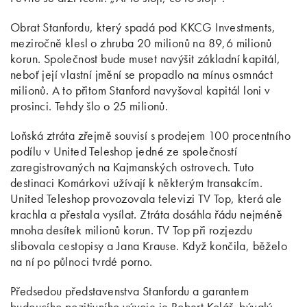
Obrat Stanfordu, který spadá pod KKCG Investments,
meziročně klesl o zhruba 20 milionů na 89,6 milionů
korun. Společnost bude muset navýšit základní kapitál,
neboť její vlastní jmění se propadlo na mínus osmnáct
milionů. A to přitom Stanford navyšoval kapitál loni v
prosinci. Tehdy šlo o 25 milionů.
Loňská ztráta zřejmě souvisí s prodejem 100 procentního
podílu v United Teleshop jedné ze společností
zaregistrovaných na Kajmanských ostrovech. Tuto
destinaci Komárkovi užívají k některým transakcím.
United Teleshop provozovala televizi TV Top, která ale
krachla a přestala vysílat. Ztráta dosáhla řádu nejméně
mnoha desítek milionů korun. TV Top při rozjezdu
slibovala cestopisy a Jana Krause. Když končila, běželo
na ní po půlnoci tvrdé porno.
Předsedou představenstva Stanfordu a garantem
budoucího pozitivního vývoje je Robert Kolář, bývalý