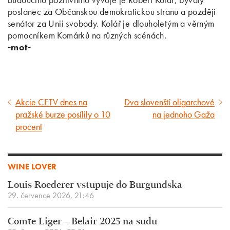
poslanec za Občanskou demokratickou stranu a později
senátor za Unii svobody. Kolář je dlouholetým a věrným
pomocníkem Komárků na různých scénách.
-mot-
Akcie CETV dnes na
Dva slovenští oligarchové
Předcházející
Následující
pražské burze posílily o 10
na jednoho Gaža
článek
článek
procent
WINE LOVER
Louis Roederer vstupuje do Burgundska
29. července 2026, 21:46
Comte Liger – Belair 2025 na sudu