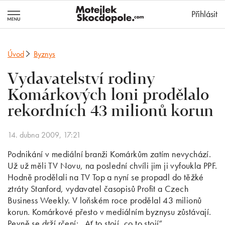
MotejlekSkocd
Přihlásit
Úvod
Byznys
Vydavatelství rodiny
Komárkových loni prodělalo
rekordních 43 milionů korun
14. dubna 2009, 17:21
Podnikání v mediální branži Komárkům zatím nevychází.
Už už měli TV Novu, na poslední chvíli jim ji vyfoukla PPF.
Hodně prodělali na TV Top a nyní se propadl do těžké
ztráty Stanford, vydavatel časopisů Profit a Czech
Business Weekly. V loňském roce prodělal 43 milionů
korun. Komárkové přesto v mediálním byznysu zůstávají.
Pevně se drží rčení: „Ať to stojí, co to stojí“.