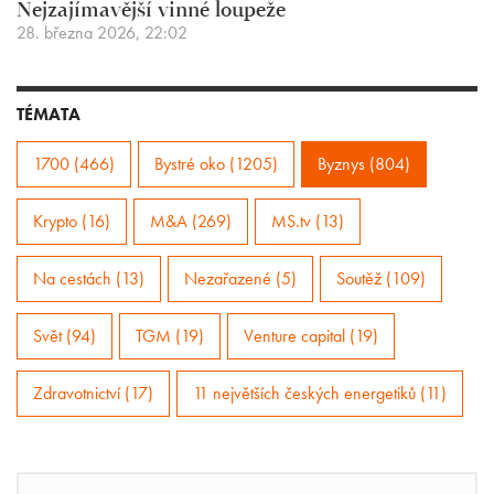
Nejzajímavější vinné loupeže
28. března 2026, 22:02
TÉMATA
1700 (466)
Bystré oko (1205)
Byznys (804)
Krypto (16)
M&A (269)
MS.tv (13)
Na cestách (13)
Nezařazené (5)
Soutěž (109)
Svět (94)
TGM (19)
Venture capital (19)
Zdravotnictví (17)
11 největších českých energetiků (11)