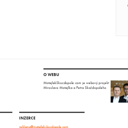
O WEBU
MotejlekSkocdopole.com je webový projekt
Miroslava Motejlka a Petra Skočdopoleho
INZERCE
reklama@motejlekskocdopole.com