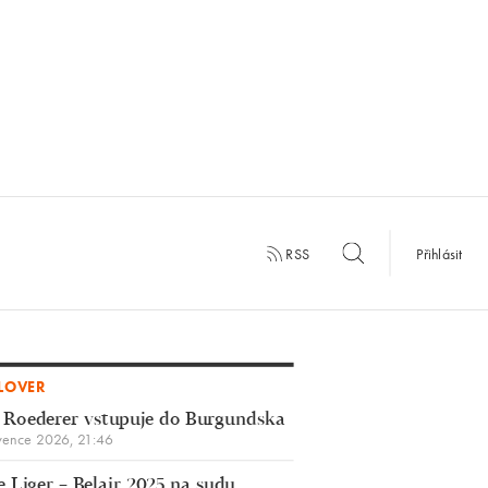
RSS
Přihlásit
LOVER
 Roederer vstupuje do Burgundska
vence 2026, 21:46
 Liger – Belair 2025 na sudu