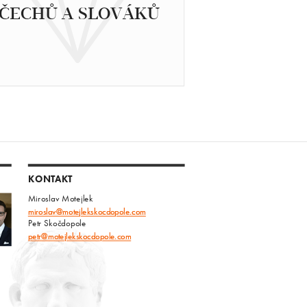
ČECHŮ A SLOVÁKŮ
KONTAKT
Miroslav Motejlek
miroslav@motejlekskocdopole.com
Petr Skočdopole
petr@motejlekskocdopole.com