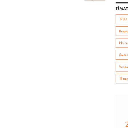
článek
TÉMAT
1700 
Krypto
Na ce
Soutě
Ventur
11 nej