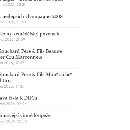
vna 2026, 22:31
 nejlepších champagne 2008
vna 2026, 13:53
š levný zemědělský pozemek
bna 2026, 21:59
Bouchard Père & Fils Beaune
er Cru Marconnets
na 2026, 17:37
Bouchard Père & Fils Montrachet
d Cru
na 2026, 17:37
avá čísla k DRCu
zna 2026, 22:26
jímavější vinné loupeže
zna 2026, 22:02