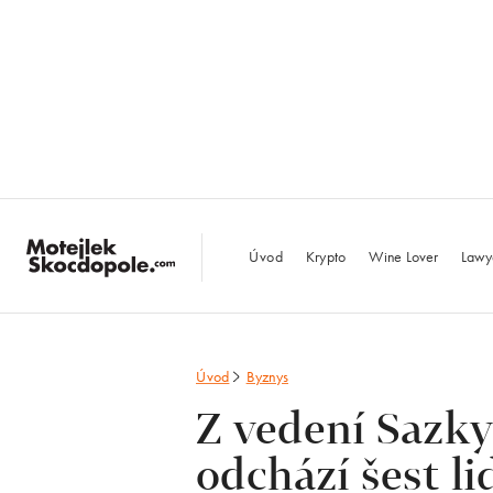
MotejlekSkocdopo
Úvod
Krypto
Wine Lover
Lawy
Úvod
Byznys
Z vedení Sazky
odchází šest lid