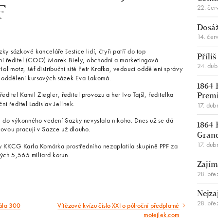
22. čer
F
Dosáž
14. čer
zky sázkové kanceláře šestice lidí, čtyři patří do top
Příli
ní ředitel (COO) Marek Biely, obchodní a marketingová
24. du
Hollmotz, šéf distribuční sítě Petr Krafka, vedoucí oddělení správy
 oddělení kursových sázek Eva Lakomá.
1864 
ditel Kamil Ziegler, ředitel provozu a her Ivo Tajšl, ředitelka
Premi
ní ředitel Ladislav Jelínek.
17. dub
CG do výkonného vedení Sazky nevyslala nikoho. Dnes už se dá
1864 
ecovou pracují v Sazce už dlouho.
Gran
17. dub
by KKCG Karla Komárka prostředního nezaplatila skupině PPF za
ých 5,565 miliard korun.
Zajím
28. bře
Nejza
28. bře
mála 300
Vítězové kvízu číslo XXI o půlroční předplatné
Následující
motejlek.com