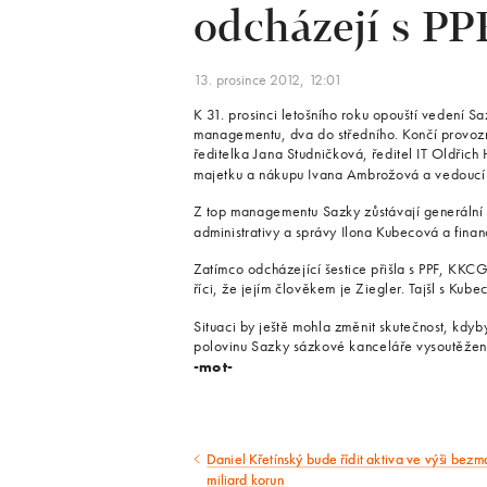
odcházejí s PP
13. prosince 2012, 12:01
K 31. prosinci letošního roku opouští vedení Sa
managementu, dva do středního. Končí provoz
ředitelka Jana Studničková, ředitel IT Oldřich 
majetku a nákupu Ivana Ambrožová a vedoucí
Z top managementu Sazky zůstávají generální ře
administrativy a správy Ilona Kubecová a finanč
Zatímco odcházející šestice přišla s PPF, KK
říci, že jejím člověkem je Ziegler. Tajšl s Kub
Situaci by ještě mohla změnit skutečnost, kdy
polovinu Sazky sázkové kanceláře vysoutěžen
-mot-
Daniel Křetínský bude řídit aktiva ve výši bez
Předcházející
miliard korun