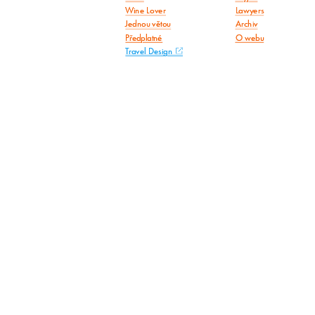
Wine Lover
Lawyers
Jednou větou
Archiv
Předplatné
O webu
Travel Design