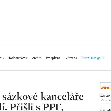
le.com
ers
Jednou větou
Archiv
Předplatné
O webu
Travel Design
WINE 
 sázkové kanceláře
Louis
29. čer
í. Přišli s PPF,
Comte