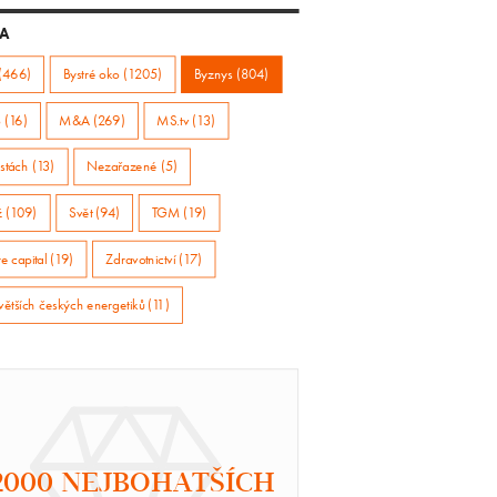
A
(466)
Bystré oko (1205)
Byznys (804)
 (16)
M&A (269)
MS.tv (13)
stách (13)
Nezařazené (5)
ž (109)
Svět (94)
TGM (19)
e capital (19)
Zdravotnictví (17)
větších českých energetiků (11)
2000 NEJBOHATŠÍCH