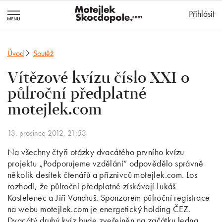
MotejlekSkocd
Přihlásit
Úvod
Soutěž
Vítězové kvízu číslo XXI o
půlroční předplatné
motejlek.com
13. prosince 2012, 21:53
Na všechny čtyři otázky dvacátého prvního kvízu
projektu „Podporujeme vzdělání“ odpovědělo správně
několik desítek čtenářů a příznivců motejlek.com. Los
rozhodl, že půlroční předplatné získávají Lukáš
Kostelenec a Jiří Vondruš. Sponzorem půlroční registrace
na webu motejlek.com je energetický holding ČEZ.
Dvacátý druhý kvíz bude zveřejněn na začátku ledna