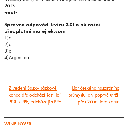
2013.
-mot-
Správné odpovědi kvízu XXI o půlroční
předplatné motejlek.com
1)d
2)c
3)d
4)Argentina
Z vedení Sazky sázkové
Lídr českého hazardního
Předcházející
Následující
kanceláře odchází šest lidí.
průmyslu loni poprvé utržil
článek
článek
Přišli s PPF, odcházejí s PPF
přes 20 miliard korun
WINE LOVER