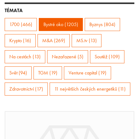
TÉMATA
1700 (466)
Bystré oko (1205)
Byznys (804)
Krypto (16)
M&A (269)
MS.tv (13)
Na cestách (13)
Nezařazené (5)
Soutěž (109)
Svět (94)
TGM (19)
Venture capital (19)
Zdravotnictví (17)
11 největších českých energetiků (11)