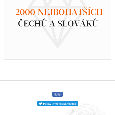
2000 NEJBOHATŠÍCH
ČECHŮ A SLOVÁKŮ
Sdílet
Follow @MotejlekSkocdop