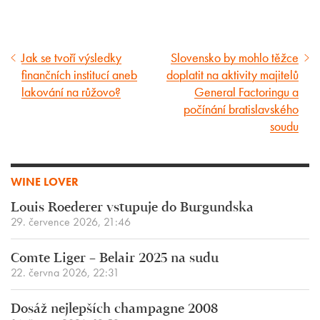
Jak se tvoří výsledky
Slovensko by mohlo těžce
Předcházející
Následující
finančních institucí aneb
doplatit na aktivity majitelů
článek
článek
lakování na růžovo?
General Factoringu a
počínání bratislavského
soudu
WINE LOVER
Louis Roederer vstupuje do Burgundska
29. července 2026, 21:46
Comte Liger – Belair 2025 na sudu
22. června 2026, 22:31
Dosáž nejlepších champagne 2008