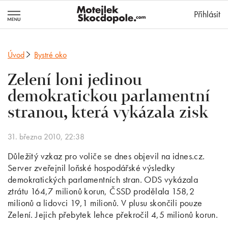
MotejlekSkocd
Přihlásit
Úvod
Bystré oko
Zelení loni jedinou
demokratickou parlamentní
stranou, která vykázala zisk
31. března 2010, 22:38
Důležitý vzkaz pro voliče se dnes objevil na idnes.cz.
Server zveřejnil loňské hospodářské výsledky
demokratických parlamentních stran. ODS vykázala
ztrátu 164,7 milionů korun, ČSSD prodělala 158,2
milionů a lidovci 19,1 milionů. V plusu skončili pouze
Zelení. Jejich přebytek lehce překročil 4,5 milionů korun.