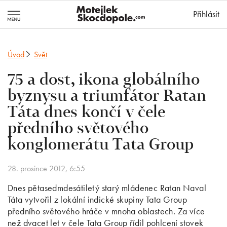
MotejlekSkocd
Přihlásit
Úvod
Svět
75 a dost, ikona globálního
byznysu a triumfátor Ratan
Táta dnes končí v čele
předního světového
konglomerátu Tata Group
28. prosince 2012, 6:55
Dnes pětasedmdesátiletý starý mládenec Ratan Naval
Táta vytvořil z lokální indické skupiny Tata Group
předního světového hráče v mnoha oblastech. Za více
než dvacet let v čele Tata Group řídil pohlcení stovek