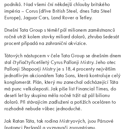
podniků. Nad všemi ční někdejší chlouby britského
impéria – Corus (dříve British Steel, dnes Tata Steel
Europe), Jaguar Cars, Land Rover a Tetley.
Dnešní Tata Group s téměř půl milionem zaměstnanců
ročně utrží kolem stovky miliard dolarů, zhruba šedesát
procent připadá na zahraniční akvizice.
Tátových nástupcem v čele Tata Group se dnešním dnem
stal čtyřiačtyřicetiletý Cyrus Pallonji Mistry. Jeho otec
Pallonji Shapoorji Mistry je s 18,4 procenty největším
jednotlivým akcionářem Tata Sons, která kontroluje celý
konglomerát. Plán, který mu zanechal odcházející Táta
má punc velkoleposti. Jak píše list Financial Times, do
deseti let by skupina měla ročně tržit až půl bilionu
dolarů. Při stávajícím zadlužení a potížích oceláren to
rozhodně nebude vůbec jednoduché.
Jak Ratan Táta, tak rodina Mistryových, jsou Pársové
(potomci Peršanů) a vyznavači zoroastrismu.