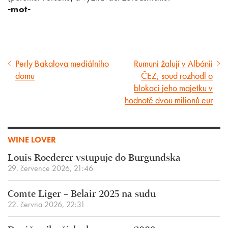
-mot-
Perly Bakalova mediálního
Rumuni žalují v Albánii
Předcházející
Následující
domu
ČEZ, soud rozhodl o
článek
článek
blokaci jeho majetku v
hodnotě dvou milionů eur
WINE LOVER
Louis Roederer vstupuje do Burgundska
29. července 2026, 21:46
Comte Liger – Belair 2025 na sudu
22. června 2026, 22:31