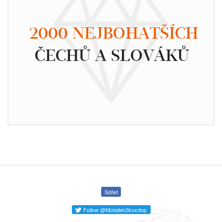
2000 NEJBOHATŠÍCH
ČECHŮ A SLOVÁKŮ
Sdílet
Follow @MotejlekSkocdop