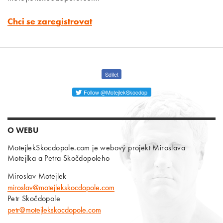
Chci se zaregistrovat
Sdílet
Follow @MotejlekSkocdop
O WEBU
MotejlekSkocdopole.com je webový projekt Miroslava
Motejlka a Petra Skočdopoleho
Miroslav Motejlek
miroslav@motejlekskocdopole.com
Petr Skočdopole
petr@motejlekskocdopole.com