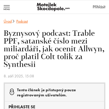
MotejlekSkocd
Přihlásit
Úvod
Podcast
Byznysový podcast: Trable
PPF, satanské číslo mezi
miliardáři, jak ocenit Allwyn,
proč platil Colt tolik za
Synthesii
8. září 2025, 15:08
Tento článek je přístupný pouze
registrovaným uživatelům.
PŘIHLASTE SE