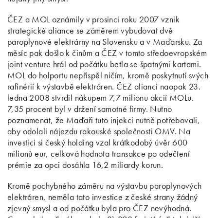
ČEZ a MOL oznámily v prosinci roku 2007 vznik
strategické aliance se záměrem vybudovat dvě
paroplynové elektrárny na Slovensku a v Maďarsku. Za
měsíc pak došlo k činům a ČEZ v tomto středoevropském
joint venture hrál od počátku betla se špatnými kartami.
MOL do holportu nepřispěl ničím, kromě poskytnutí svých
rafinérií k výstavbě elektráren. ČEZ alianci naopak 23.
ledna 2008 stvrdil nákupem 7,7 milionu akcií MOLu.
7,35 procent byl v držení samotné firmy. Nutno
poznamenat, že Maďaři tuto injekci nutně potřebovali,
aby odolali nájezdu rakouské společnosti OMV. Na
investici si český holding vzal krátkodobý úvěr 600
milionů eur, celková hodnota transakce po odečtení
prémie za opci dosáhla 16,2 miliardy korun.
Kromě pochybného záměru na výstavbu paroplynových
elektráren, neměla tato investice z české strany žádný
zjevný smysl a od počátku byla pro ČEZ nevýhodná.