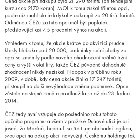
Cena akcie při nákupu byla 21 290 forintů (při tehdejším
kurzu cca 2170 korun). MOL k tomu získal tříletou opci,
podle níž mohl akcie kdykoliv odkoupit za 20 tisíc forintů.
Odměnou ČEZu za tuto opci měl být poplatek
představující asi 7,5 procentní výnos na akcii.
Vzhledem k tomu, že akcie krátce po akvizici prudce
klesly hluboko pod 20 000, podmínky roční platby za
opci se změnily podle nového ohodnocení reálné tržní
ceny a vyšší volatility, takže ČEZ původně dohodnuté
zhodnocení nikdy nezískal. Naopak v průběhu roku
2009, v době, kdy cena akcie činila 17 247 forintů,
přistoupil na další nevýhodnou změnu podmínek. Opce
zůstala na stejné ceně a prodloužila se až do 23. ledna
2014.
ČEZ tedy nyní vstupuje do posledního roku tohoto
opčního programu a všem v pražské Duhové ulici je asi
jasné, že Maďaři, budou-li se řídit jen obchodní logikou,
svou opci na odkup akcií nevyužijí. Českému holdingu tak