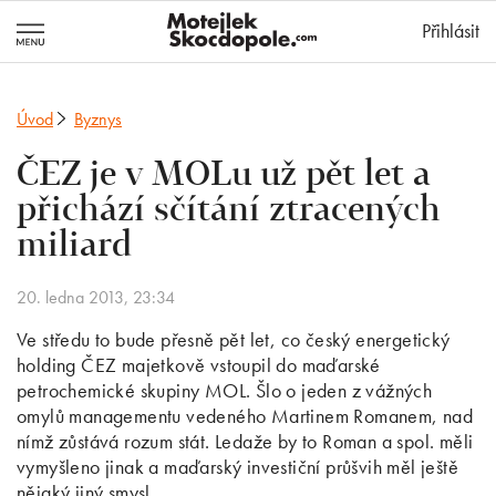
MotejlekSkocd
Přihlásit
Úvod
Byznys
ČEZ je v MOLu už pět let a
přichází sčítání ztracených
miliard
20. ledna 2013, 23:34
Ve středu to bude přesně pět let, co český energetický
holding ČEZ majetkově vstoupil do maďarské
petrochemické skupiny MOL. Šlo o jeden z vážných
omylů managementu vedeného Martinem Romanem, nad
nímž zůstává rozum stát. Ledaže by to Roman a spol. měli
vymyšleno jinak a maďarský investiční průšvih měl ještě
nějaký jiný smysl.