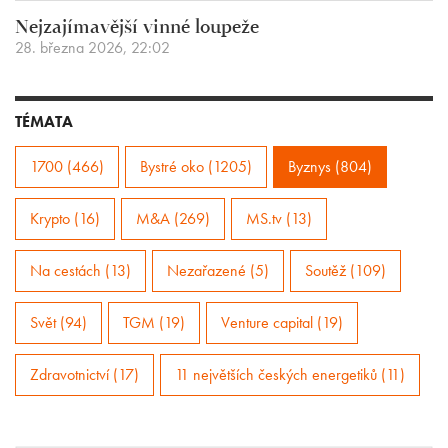
Nejzajímavější vinné loupeže
28. března 2026, 22:02
TÉMATA
1700 (466)
Bystré oko (1205)
Byznys (804)
Krypto (16)
M&A (269)
MS.tv (13)
Na cestách (13)
Nezařazené (5)
Soutěž (109)
Svět (94)
TGM (19)
Venture capital (19)
Zdravotnictví (17)
11 největších českých energetiků (11)