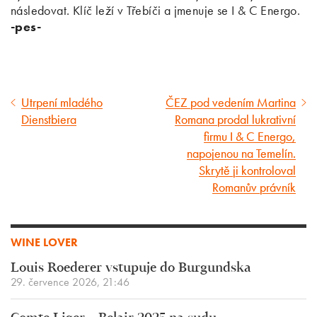
následovat. Klíč leží v Třebíči a jmenuje se I & C Energo.
-pes-
Utrpení mladého
ČEZ pod vedením Martina
Předcházející
Následující
Dienstbiera
Romana prodal lukrativní
článek
článek
firmu I & C Energo,
napojenou na Temelín.
Skrytě ji kontroloval
Romanův právník
WINE LOVER
Louis Roederer vstupuje do Burgundska
29. července 2026, 21:46