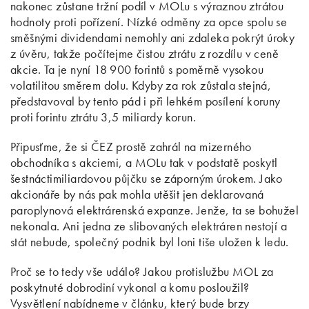
nakonec zůstane tržní podíl v MOLu s výraznou ztrátou
hodnoty proti pořízení. Nízké odměny za opce spolu se
směšnými dividendami nemohly ani zdaleka pokrýt úroky
z úvěru, takže počítejme čistou ztrátu z rozdílu v ceně
akcie. Ta je nyní 18 900 forintů s poměrně vysokou
volatilitou směrem dolu. Kdyby za rok zůstala stejná,
představoval by tento pád i při lehkém posílení koruny
proti forintu ztrátu 3,5 miliardy korun.
Připusťme, že si ČEZ prostě zahrál na mizerného
obchodníka s akciemi, a MOLu tak v podstatě poskytl
šestnáctimiliardovou půjčku se záporným úrokem. Jako
akcionáře by nás pak mohla utěšit jen deklarovaná
paroplynová elektrárenská expanze. Jenže, ta se bohužel
nekonala. Ani jedna ze slibovaných elektráren nestojí a
stát nebude, společný podnik byl loni tiše uložen k ledu.
Proč se to tedy vše událo? Jakou protislužbu MOL za
poskytnuté dobrodiní vykonal a komu posloužil?
Vysvětlení nabídneme v článku, který bude brzy