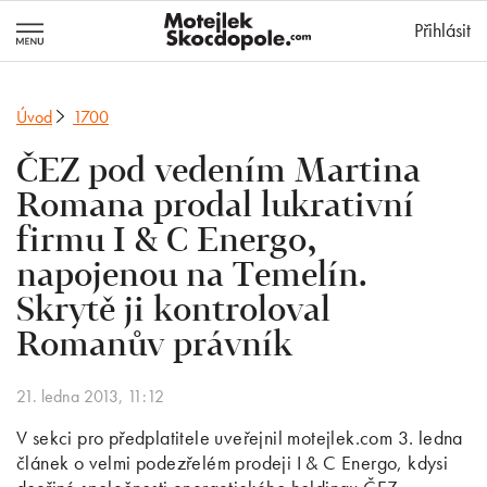
MotejlekSkocd
Přihlásit
Úvod
1700
ČEZ pod vedením Martina
Romana prodal lukrativní
firmu I & C Energo,
napojenou na Temelín.
Skrytě ji kontroloval
Romanův právník
21. ledna 2013, 11:12
V sekci pro předplatitele uveřejnil motejlek.com 3. ledna
článek o velmi podezřelém prodeji I & C Energo, kdysi