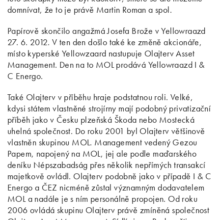
domnívat, že to je právě Martin Roman a spol.
Papírově skončilo angažmá Josefa Brože v Yellowraazd
27. 6. 2012. V ten den došlo také ke změně akcionáře,
místo kyperské Yellowzaard nastupuje Olajterv Asset
Management. Den na to MOL prodává Yellowraazd I &
C Energo.
Také Olajterv v příběhu hraje podstatnou roli. Velké,
kdysi státem vlastněné strojírny mají podobný privatizační
příběh jako v Česku plzeňská Škoda nebo Mostecká
uhelná společnost. Do roku 2001 byl Olajterv většinově
vlastněn skupinou MOL. Management vedený Gezou
Papem, napojený na MOL, jej ale podle maďarského
deníku Népszabadság přes několik nepřímých transakcí
majetkově ovládl. Olajterv podobně jako v případě I & C
Energo a ČEZ nicméně zůstal významným dodavatelem
MOL a nadále je s ním personálně propojen. Od roku
2006 ovládá skupinu Olajterv právě zmíněná společnost