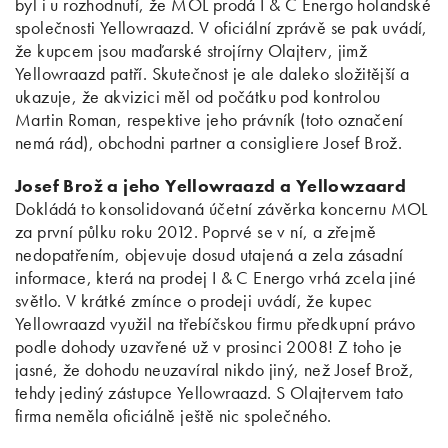
byl i u rozhodnutí, že MOL prodá I & C Energo holandské
společnosti Yellowraazd. V oficiální zprávě se pak uvádí,
že kupcem jsou maďarské strojírny Olajterv, jimž
Yellowraazd patří. Skutečnost je ale daleko složitější a
ukazuje, že akvizici měl od počátku pod kontrolou
Martin Roman, respektive jeho právník (toto označení
nemá rád), obchodni partner a consigliere Josef Brož.
Josef Brož a jeho Yellowraazd a Yellowzaard
Dokládá to konsolidovaná účetní závěrka koncernu MOL
za první půlku roku 2012. Poprvé se v ní, a zřejmě
nedopatřením, objevuje dosud utajená a zela zásadní
informace, která na prodej I & C Energo vrhá zcela jiné
světlo. V krátké zmínce o prodeji uvádí, že kupec
Yellowraazd využil na třebíčskou firmu předkupní právo
podle dohody uzavřené už v prosinci 2008! Z toho je
jasné, že dohodu neuzavíral nikdo jiný, než Josef Brož,
tehdy jediný zástupce Yellowraazd. S Olajtervem tato
firma neměla oficiálně ještě nic společného.