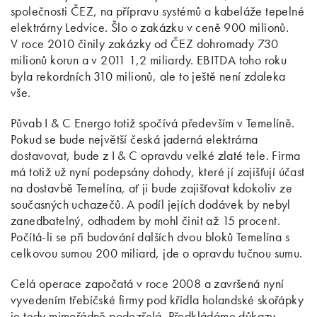
společnosti ČEZ, na přípravu systémů a kabeláže tepelné
elektrárny Ledvice. Šlo o zakázku v ceně 900 milionů.
V roce 2010 činily zakázky od ČEZ dohromady 730
milionů korun a v 2011 1,2 miliardy. EBITDA toho roku
byla rekordních 310 milionů, ale to ještě není zdaleka
vše.
Půvab I & C Energo totiž spočívá především v Temelíně.
Pokud se bude největší česká jaderná elektrárna
dostavovat, bude z I & C opravdu velké zlaté tele. Firma
má totiž už nyní podepsány dohody, které jí zajišťují účast
na dostavbě Temelína, ať ji bude zajišťovat kdokoliv ze
současných uchazečů. A podíl jejích dodávek by nebyl
zanedbatelný, odhadem by mohl činit až 15 procent.
Počítá-li se při budování dalších dvou bloků Temelína s
celkovou sumou 200 miliard, jde o opravdu tučnou sumu.
Celá operace započatá v roce 2008 a završená nyní
vyvedením třebíčské firmy pod křídla holandské skořápky
je tedy mimořádně podezřelá. Předkládáme důkazy,