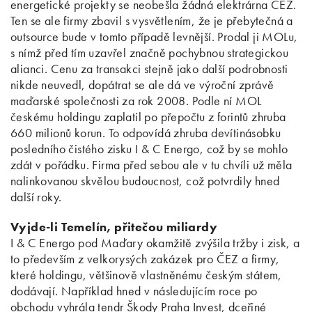
energetické projekty se neobešla žádná elektrárna ČEZ.
Ten se ale firmy zbavil s vysvětlením, že je přebytečná a
outsource bude v tomto případě levnější. Prodal ji MOLu,
s nímž před tím uzavřel značně pochybnou strategickou
alianci. Cenu za transakci stejně jako další podrobnosti
nikde neuvedl, dopátrat se ale dá ve výroční zprávě
maďarské společnosti za rok 2008. Podle ní MOL
českému holdingu zaplatil po přepočtu z forintů zhruba
660 milionů korun. To odpovídá zhruba devítinásobku
posledního čistého zisku I & C Energo, což by se mohlo
zdát v pořádku. Firma před sebou ale v tu chvíli už měla
nalinkovanou skvělou budoucnost, což potvrdily hned
další roky.
Vyjde-li Temelín, přitečou miliardy
I & C Energo pod Maďary okamžitě zvýšila tržby i zisk, a
to především z velkorysých zakázek pro ČEZ a firmy,
které holdingu, většinově vlastněnému českým státem,
dodávají. Například hned v následujícím roce po
obchodu vyhrála tendr Škody Praha Invest, dceřiné