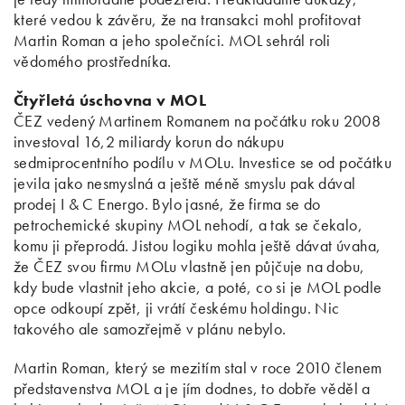
které vedou k závěru, že na transakci mohl profitovat
Martin Roman a jeho společníci. MOL sehrál roli
vědomého prostředníka.
Čtyřletá úschovna v MOL
ČEZ vedený Martinem Romanem na počátku roku 2008
investoval 16,2 miliardy korun do nákupu
sedmiprocentního podílu v MOLu. Investice se od počátku
jevila jako nesmyslná a ještě méně smyslu pak dával
prodej I & C Energo. Bylo jasné, že firma se do
petrochemické skupiny MOL nehodí, a tak se čekalo,
komu ji přeprodá. Jistou logiku mohla ještě dávat úvaha,
že ČEZ svou firmu MOLu vlastně jen půjčuje na dobu,
kdy bude vlastnit jeho akcie, a poté, co si je MOL podle
opce odkoupí zpět, ji vrátí českému holdingu. Nic
takového ale samozřejmě v plánu nebylo.
Martin Roman, který se mezitím stal v roce 2010 členem
představenstva MOL a je jím dodnes, to dobře věděl a