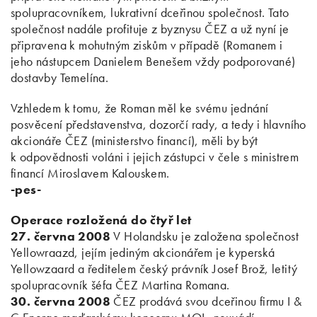
spolupracovníkem, lukrativní dceřinou společnost. Tato
společnost nadále profituje z byznysu ČEZ a už nyní je
připravena k mohutným ziskům v případě (Romanem i
jeho nástupcem Danielem Benešem vždy podporované)
dostavby Temelína.
Vzhledem k tomu, že Roman měl ke svému jednání
posvěcení představenstva, dozorčí rady, a tedy i hlavního
akcionáře ČEZ (ministerstvo financí), měli by být
k odpovědnosti voláni i jejich zástupci v čele s ministrem
financí Miroslavem Kalouskem.
-pes-
Operace rozložená do čtyř let
27. června 2008
V Holandsku je založena společnost
Yellowraazd, jejím jediným akcionářem je kyperská
Yellowzaard a ředitelem český právník Josef Brož, letitý
spolupracovník šéfa ČEZ Martina Romana.
30. června 2008
ČEZ prodává svou dceřinou firmu I &