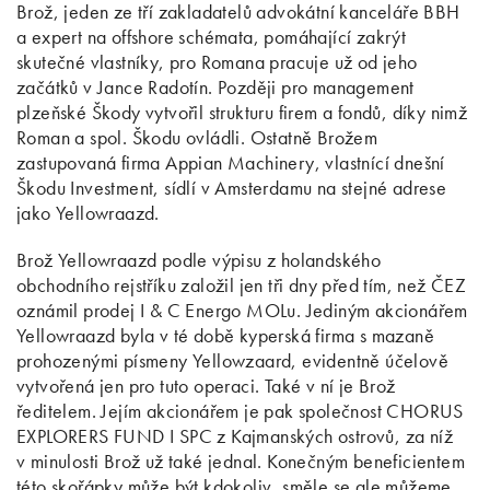
Brož, jeden ze tří zakladatelů advokátní kanceláře BBH
a expert na offshore schémata, pomáhající zakrýt
skutečné vlastníky, pro Romana pracuje už od jeho
začátků v Jance Radotín. Později pro management
plzeňské Škody vytvořil strukturu firem a fondů, díky nimž
Roman a spol. Škodu ovládli. Ostatně Brožem
zastupovaná firma Appian Machinery, vlastnící dnešní
Škodu Investment, sídlí v Amsterdamu na stejné adrese
jako Yellowraazd.
Brož Yellowraazd podle výpisu z holandského
obchodního rejstříku založil jen tři dny před tím, než ČEZ
oznámil prodej I & C Energo MOLu. Jediným akcionářem
Yellowraazd byla v té době kyperská firma s mazaně
prohozenými písmeny Yellowzaard, evidentně účelově
vytvořená jen pro tuto operaci. Také v ní je Brož
ředitelem. Jejím akcionářem je pak společnost CHORUS
EXPLORERS FUND I SPC z Kajmanských ostrovů, za níž
v minulosti Brož už také jednal. Konečným beneficientem
této skořápky může být kdokoliv, směle se ale můžeme