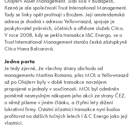
Olajterv Asset Management. Sídlí sice v Budapešti,
řízená je ale společností Trust International Management.
Tady se linky opět protínají s Brožem. Její amsterdamská
adresa je shodná s adresou Yellowraazd, spojuje je
poskytovatel právních, účetních a offshore služeb Citco.
V roce 2008, kdy se pekla transakce I&C Energo, se o
Trust International Management starala česká zástupkyně
Citco Hana Balcarová.
Jedna parta
Je tedy zjevné, že všechny strany obchodu od
managementu Martina Romana, přes MOL a Yellowraazd
až po Olajterv byly v době transakce navzájem
propojené a jednaly v součinnosti. MOL byl odměněn
poměrně nesmyslným nákupem jeho akcií ze strany ČEZ,
o němž píšeme v jiném článku, a čtyřmi lety držení
lukrativní firmy. Ostatní účastníci transakce nyní budou
profitovat na dalších tučných letech I & C Energo jako její
vlastníci.