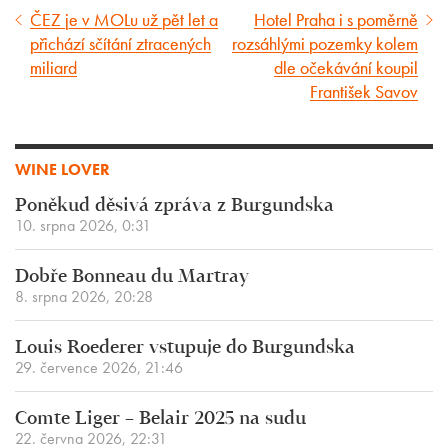
ČEZ je v MOLu už pět let a
Hotel Praha i s poměrně
Předcházející
Následující
přichází sčítání ztracených
rozsáhlými pozemky kolem
článek
článek
miliard
dle očekávání koupil
František Savov
WINE LOVER
Poněkud děsivá zpráva z Burgundska
10. srpna 2026, 0:31
Dobře Bonneau du Martray
8. srpna 2026, 20:28
Louis Roederer vstupuje do Burgundska
29. července 2026, 21:46
Comte Liger – Belair 2025 na sudu
22. června 2026, 22:31