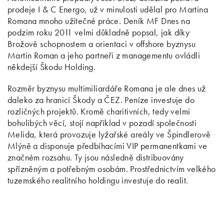
prodeje I & C Energo, už v minulosti udělal pro Martina
Romana mnoho užitečné práce. Deník MF Dnes na
podzim roku 2011 velmi důkladně popsal, jak díky
Brožově schopnostem a orientaci v offshore byznysu
Martin Roman a jeho partneři z managementu ovládli
někdejší Škodu Holding.
Rozměr byznysu multimiliardáře Romana je ale dnes už
daleko za hranicí Škody a ČEZ. Peníze investuje do
rozličných projektů. Kromě charitivních, tedy velmi
bohulibých věcí, stojí například v pozadí společnosti
Melida, která provozuje lyžařské areály ve Špindlerově
Mlýně a disponuje předbíhacími VIP permanentkami ve
značném rozsahu. Ty jsou následně distribuovány
spřízněným a potřebným osobám. Prostřednictvím velkého
tuzemského realitního holdingu investuje do realit.