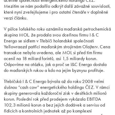
dceřiné společnosti energetického holdingu ČEZ.
Mezitím se nám podařilo odkrýt další závažné souvislosti,
které nyní zveřejňujeme i pro ostatní čtenáře v doplněné
verzi článku.
V půlce loňského roku oznámila maďarská petrochemická
skupina MOL, že prodala svou dceřinou firmu I & C
Energo se sídlem v Třebíči holandské společnosti
Yellowraazd patřící maďarským strojírnám Olajterv. Cena
transakce nebyla uvedena, ale MOL si před tím firmu
ocenil na 18 miliard forintů, asi 1,5 miliardy korun.
Odpovíme na otázku, jak a proč se I&C Energo dostala
do maďarských rukou a kdo na jejím byznysu profituje.
Třebíčská I & C Energo bývala až do roku 2008 velmi
slušnou “cash cow” energetického holdingu ČEZ. V rámci
skupiny generovala každoroční zisk v desítkách milionů
korun. Poslední rok před prodejem vykázala EBITDA
102,3 milionů korun a bez jejích dodávek a servisu od
řídících a kontrolních jednotek až po komplexní