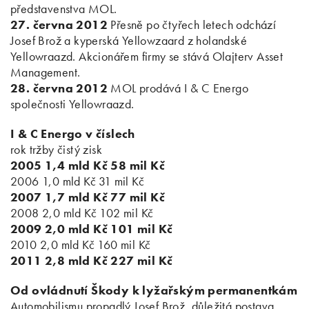
představenstva MOL.
27. června 2012
Přesně po čtyřech letech odchází
Josef Brož a kyperská Yellowzaard z holandské
Yellowraazd. Akcionářem firmy se stává Olajterv Asset
Management.
28. června 2012
MOL prodává I & C Energo
společnosti Yellowraazd.
I & C Energo v číslech
rok tržby čistý zisk
2005 1,4 mld Kč 58 mil Kč
2006 1,0 mld Kč 31 mil Kč
2007 1,7 mld Kč 77 mil Kč
2008 2,0 mld Kč 102 mil Kč
2009 2,0 mld Kč 101 mil Kč
2010 2,0 mld Kč 160 mil Kč
2011 2,8 mld Kč 227 mil Kč
Od ovládnutí Škody k lyžařským permanentkám
Automobilismu propadlý Josef Brož, důležitá postava