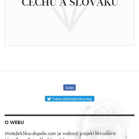
ČECHŮ A SLOVÁKŮ
Sdílet
Follow @MotejlekSkocdop
O WEBU
MotejlekSkocdopole.com je webový projekt Miroslava