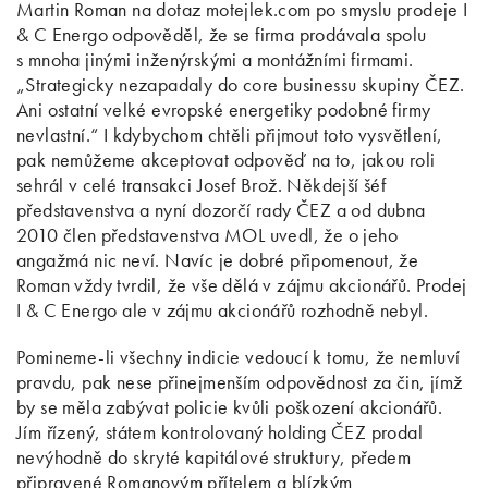
Martin Roman na dotaz motejlek.com po smyslu prodeje I
& C Energo odpověděl, že se firma prodávala spolu
s mnoha jinými inženýrskými a montážními firmami.
„Strategicky nezapadaly do core businessu skupiny ČEZ.
Ani ostatní velké evropské energetiky podobné firmy
nevlastní.“ I kdybychom chtěli přijmout toto vysvětlení,
pak nemůžeme akceptovat odpověď na to, jakou roli
sehrál v celé transakci Josef Brož. Někdejší šéf
představenstva a nyní dozorčí rady ČEZ a od dubna
2010 člen představenstva MOL uvedl, že o jeho
angažmá nic neví. Navíc je dobré připomenout, že
Roman vždy tvrdil, že vše dělá v zájmu akcionářů. Prodej
I & C Energo ale v zájmu akcionářů rozhodně nebyl.
Pomineme-li všechny indicie vedoucí k tomu, že nemluví
pravdu, pak nese přinejmenším odpovědnost za čin, jímž
by se měla zabývat policie kvůli poškození akcionářů.
Jím řízený, státem kontrolovaný holding ČEZ prodal
nevýhodně do skryté kapitálové struktury, předem
připravené Romanovým přítelem a blízkým