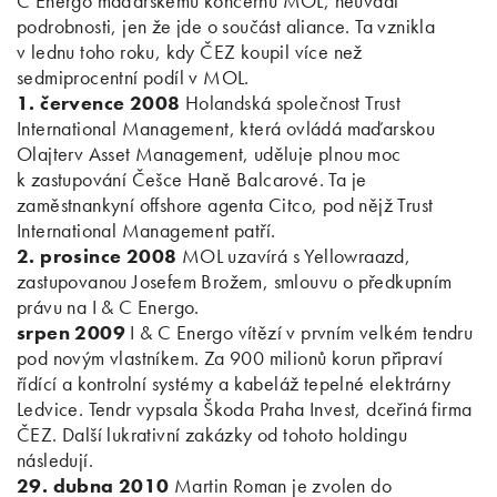
C Energo maďarskému koncernu MOL, neuvádí
podrobnosti, jen že jde o součást aliance. Ta vznikla
v lednu toho roku, kdy ČEZ koupil více než
sedmiprocentní podíl v MOL.
1. července 2008
Holandská společnost Trust
International Management, která ovládá maďarskou
Olajterv Asset Management, uděluje plnou moc
k zastupování Češce Haně Balcarové. Ta je
zaměstnankyní offshore agenta Citco, pod nějž Trust
International Management patří.
2. prosince 2008
MOL uzavírá s Yellowraazd,
zastupovanou Josefem Brožem, smlouvu o předkupním
právu na I & C Energo.
srpen 2009
I & C Energo vítězí v prvním velkém tendru
pod novým vlastníkem. Za 900 milionů korun připraví
řídící a kontrolní systémy a kabeláž tepelné elektrárny
Ledvice. Tendr vypsala Škoda Praha Invest, dceřiná firma
ČEZ. Další lukrativní zakázky od tohoto holdingu
následují.
29. dubna 2010
Martin Roman je zvolen do