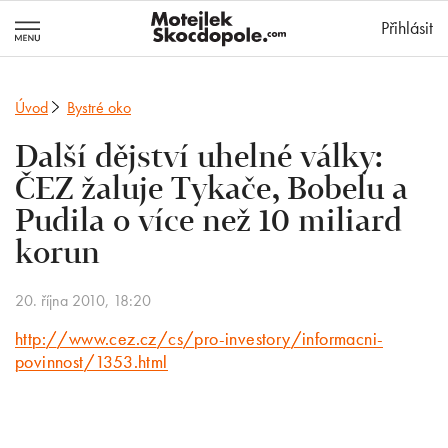
MotejlekSkocd
Přihlásit
Úvod
Bystré oko
Další dějství uhelné války:
ČEZ žaluje Tykače, Bobelu a
Pudila o více než 10 miliard
korun
20. října 2010, 18:20
http://www.cez.cz/cs/pro-investory/informacni-
povinnost/1353.html