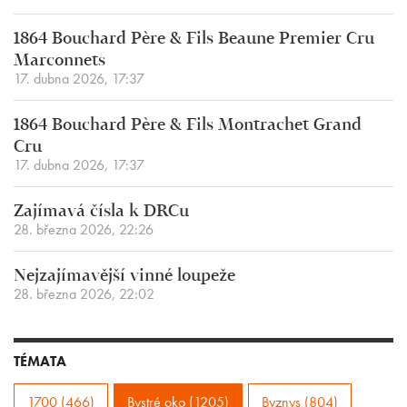
1864 Bouchard Père & Fils Beaune Premier Cru
Marconnets
17. dubna 2026, 17:37
1864 Bouchard Père & Fils Montrachet Grand
Cru
17. dubna 2026, 17:37
Zajímavá čísla k DRCu
28. března 2026, 22:26
Nejzajímavější vinné loupeže
28. března 2026, 22:02
TÉMATA
1700 (466)
Bystré oko (1205)
Byznys (804)