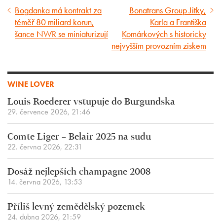
Bogdanka má kontrakt za
Bonatrans Group Jitky,
Předcházející
Následující
téměř 80 miliard korun,
Karla a Františka
článek
článek
šance NWR se miniaturizují
Komárkových s historicky
nejvyšším provozním ziskem
WINE LOVER
Louis Roederer vstupuje do Burgundska
29. července 2026, 21:46
Comte Liger – Belair 2025 na sudu
22. června 2026, 22:31
Dosáž nejlepších champagne 2008
14. června 2026, 13:53
Příliš levný zemědělský pozemek
24. dubna 2026, 21:59