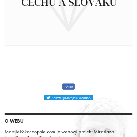
ČECHŮ A SLOVÁKŮ
Sdílet
Follow @MotejlekSkocdop
O WEBU
MotejlekSkocdopole.com je webový projekt Miroslava