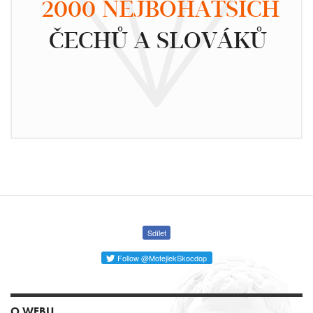
2000 NEJBOHATŠÍCH
ČECHŮ A SLOVÁKŮ
Sdílet
Follow @MotejlekSkocdop
O WEBU