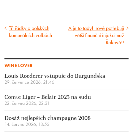
Tři řádky o polských
A je to tady! Irové potřebují
Předcházející
Následující
komunálních volbách
větší finanční injekci než
článek
článek
Řekové!!
WINE LOVER
Louis Roederer vstupuje do Burgundska
29. července 2026, 21:46
Comte Liger – Belair 2025 na sudu
22. června 2026, 22:31
Dosáž nejlepších champagne 2008
14. června 2026, 13:53