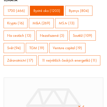
1700 (466)
Bystré oko (1205)
Byznys (804)
Krypto (16)
M&A (269)
MS.tv (13)
Na cestách (13)
Nezařazené (5)
Soutěž (109)
Svět (94)
TGM (19)
Venture capital (19)
Zdravotnictví (17)
11 největších českých energetiků (11)