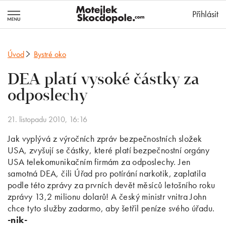
MotejlekSkocd
Přihlásit
Úvod
Bystré oko
DEA platí vysoké částky za
odposlechy
21. listopadu 2010, 16:16
Jak vyplývá z výročních zpráv bezpečnostních složek
USA, zvyšují se částky, které platí bezpečnostní orgány
USA telekomunikačním firmám za odposlechy. Jen
samotná DEA, čili Úřad pro potírání narkotik, zaplatila
podle této zprávy za prvních devět měsíců letošního roku
zprávy 13,2 milionu dolarů! A český ministr vnitra John
chce tyto služby zadarmo, aby šetřil peníze svého úřadu.
-nik-