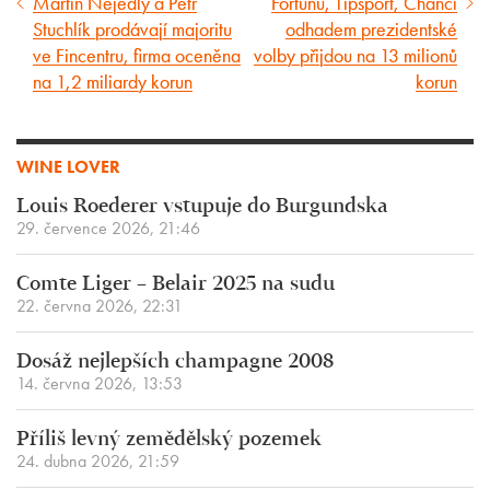
Martin Nejedlý a Petr
Fortunu, Tipsport, Chanci
Předcházející
Následující
Stuchlík prodávají majoritu
odhadem prezidentské
článek
článek
ve Fincentru, firma oceněna
volby přijdou na 13 milionů
na 1,2 miliardy korun
korun
WINE LOVER
Louis Roederer vstupuje do Burgundska
29. července 2026, 21:46
Comte Liger – Belair 2025 na sudu
22. června 2026, 22:31
Dosáž nejlepších champagne 2008
14. června 2026, 13:53
Příliš levný zemědělský pozemek
24. dubna 2026, 21:59