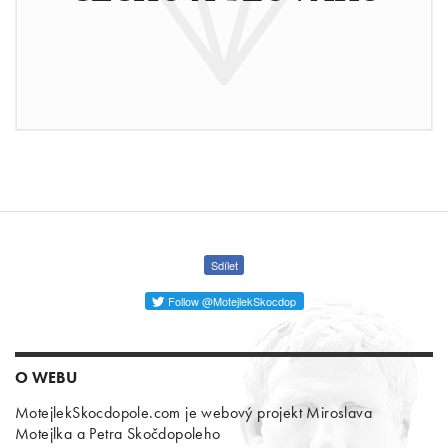
Sdílet
Follow @MotejlekSkocdop
O WEBU
MotejlekSkocdopole.com je webový projekt Miroslava
Motejlka a Petra Skočdopoleho