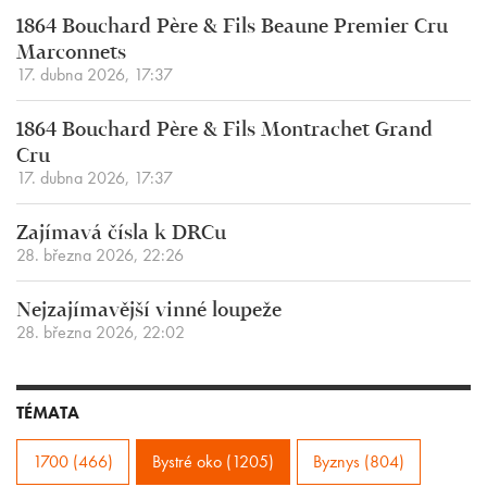
1864 Bouchard Père & Fils Beaune Premier Cru
Marconnets
17. dubna 2026, 17:37
1864 Bouchard Père & Fils Montrachet Grand
Cru
17. dubna 2026, 17:37
Zajímavá čísla k DRCu
28. března 2026, 22:26
Nejzajímavější vinné loupeže
28. března 2026, 22:02
TÉMATA
1700 (466)
Bystré oko (1205)
Byznys (804)