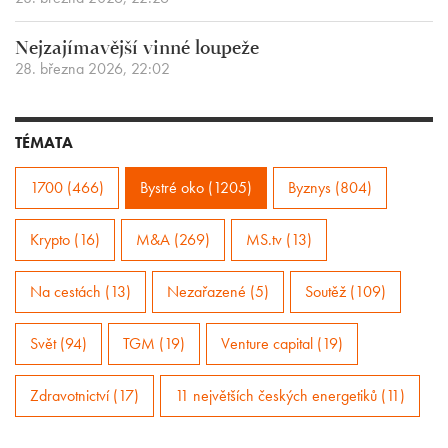
Nejzajímavější vinné loupeže
28. března 2026, 22:02
TÉMATA
1700 (466)
Bystré oko (1205)
Byznys (804)
Krypto (16)
M&A (269)
MS.tv (13)
Na cestách (13)
Nezařazené (5)
Soutěž (109)
Svět (94)
TGM (19)
Venture capital (19)
Zdravotnictví (17)
11 největších českých energetiků (11)