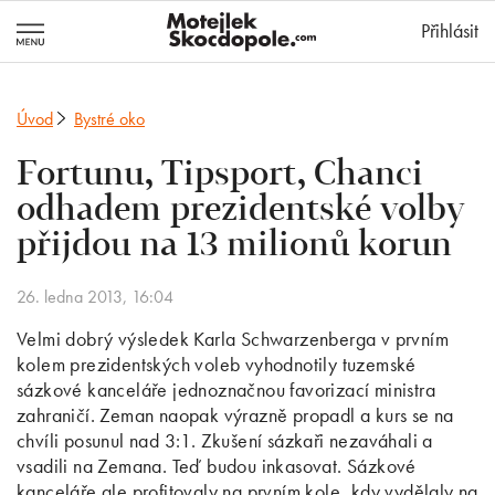
MotejlekSkocd
Přihlásit
Úvod
Bystré oko
Fortunu, Tipsport, Chanci
odhadem prezidentské volby
přijdou na 13 milionů korun
26. ledna 2013, 16:04
Velmi dobrý výsledek Karla Schwarzenberga v prvním
kolem prezidentských voleb vyhodnotily tuzemské
sázkové kanceláře jednoznačnou favorizací ministra
zahraničí. Zeman naopak výrazně propadl a kurs se na
chvíli posunul nad 3:1. Zkušení sázkaři nezaváhali a
vsadili na Zemana. Teď budou inkasovat. Sázkové
kanceláře ale profitovaly na prvním kole, kdy vydělaly na