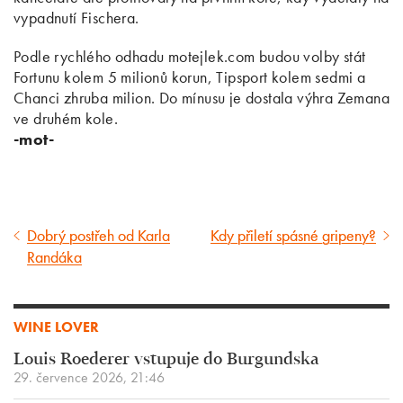
vypadnutí Fischera.
Podle rychlého odhadu motejlek.com budou volby stát
Fortunu kolem 5 milionů korun, Tipsport kolem sedmi a
Chanci zhruba milion. Do mínusu je dostala výhra Zemana
ve druhém kole.
-mot-
Dobrý postřeh od Karla
Kdy přiletí spásné gripeny?
Předcházející
Následující
Randáka
článek
článek
WINE LOVER
Louis Roederer vstupuje do Burgundska
29. července 2026, 21:46