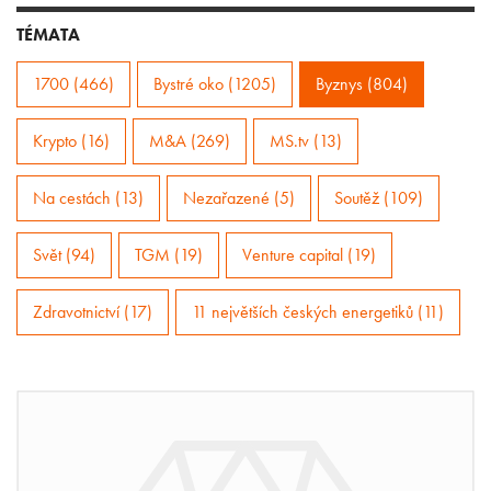
TÉMATA
1700 (466)
Bystré oko (1205)
Byznys (804)
Krypto (16)
M&A (269)
MS.tv (13)
Na cestách (13)
Nezařazené (5)
Soutěž (109)
Svět (94)
TGM (19)
Venture capital (19)
Zdravotnictví (17)
11 největších českých energetiků (11)