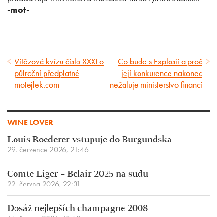
-mot-
Vítězové kvízu číslo XXXI o
Co bude s Explosií a proč
Předcházející
Následující
půlroční předplatné
její konkurence nakonec
článek
článek
motejlek.com
nežaluje ministerstvo financí
WINE LOVER
Louis Roederer vstupuje do Burgundska
29. července 2026, 21:46
Comte Liger – Belair 2025 na sudu
22. června 2026, 22:31
Dosáž nejlepších champagne 2008