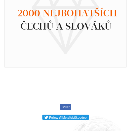
2000 NEJBOHATŠÍCH
ČECHŮ A SLOVÁKŮ
Sdílet
Follow @MotejlekSkocdop