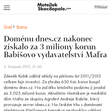
MotejlekSkocd
Přihlásit
Úvod
Byznys
Doménu dnes.cz nakonec
získalo za 3 miliony korun
Babišovo vydavatelství Mafra
3. listopadu 2013, 21:40
Zdeněk Kubík udělal někdy na přelomu let 2011/2012
celkem fajn investici. Za zhruba 650 tisíc korun koupil
doménu dnes.cz. Na začátku letošního podzimu ji prodal
za 3,025 milionů korun. Aktuálním vlastníkem je mediální
dům Mafra ze skupiny Agrofert Andreje Babiše, který
provozuje server idnes.cz. Na českém trhu s doménami
představuje třímilionová transakce neobvyklou událost.