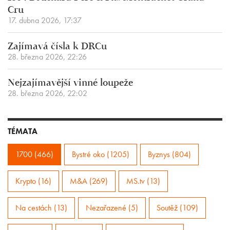
Cru
17. dubna 2026, 17:37
Zajímavá čísla k DRCu
28. března 2026, 22:26
Nejzajímavější vinné loupeže
28. března 2026, 22:02
TÉMATA
1700 (466)
Bystré oko (1205)
Byznys (804)
Krypto (16)
M&A (269)
MS.tv (13)
Na cestách (13)
Nezařazené (5)
Soutěž (109)