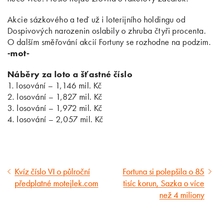
Akcie sázkového a teď už i loterijního holdingu od
Dospivových narozenin oslabily o zhruba čtyři procenta.
O dalším směřování akcií Fortuny se rozhodne na podzim.
-mot-
Náběry za loto a šťastné číslo
1. losování – 1,146 mil. Kč
2. losování – 1,827 mil. Kč
3. losování – 1,972 mil. Kč
4. losování – 2,057 mil. Kč
Kvíz číslo VI o půlroční
Fortuna si polepšila o 85
Předcházející
Následující
předplatné motejlek.com
tisíc korun, Sazka o více
článek
článek
než 4 miliony