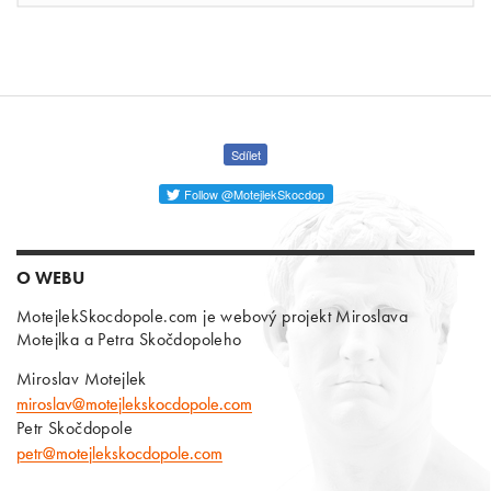
Sdílet
Follow @MotejlekSkocdop
O WEBU
MotejlekSkocdopole.com je webový projekt Miroslava
Motejlka a Petra Skočdopoleho
Miroslav Motejlek
miroslav@motejlekskocdopole.com
Petr Skočdopole
petr@motejlekskocdopole.com