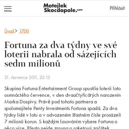
MotejlekSkocd
Přihlásit
Úvod
1700
Fortuna za dva týdny ve své
loterii nabrala od sázejících
sedm milionů
31. července 2011, 22:13
Skupina Fortuna Entertainment Group spustila loterii loto
osmnáctého července, v den dvaačtyřicátých narozenin
Marka Dospivy. Právě pod tohoto partnera a
spolumajitele Penty Investments Fortuna spadá. Za dva
týdny lidé v lotu a v odvozeném šťastném čísle prosázeli
7 milionů korun. S každým losováním vybere Fortuna o
něco více. Přesto nejde zrovna o raketový začátek.