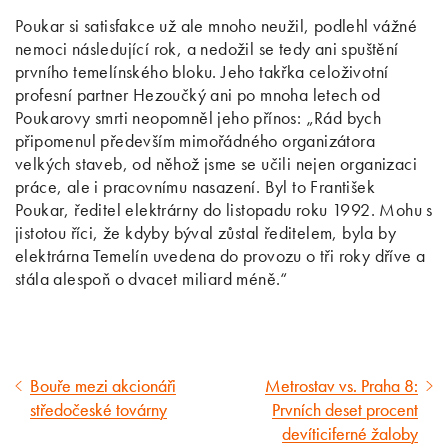
Poukar si satisfakce už ale mnoho neužil, podlehl vážné
nemoci následující rok, a nedožil se tedy ani spuštění
prvního temelínského bloku. Jeho takřka celoživotní
profesní partner Hezoučký ani po mnoha letech od
Poukarovy smrti neopomněl jeho přínos: „Rád bych
připomenul především mimořádného organizátora
velkých staveb, od něhož jsme se učili nejen organizaci
práce, ale i pracovnímu nasazení. Byl to František
Poukar, ředitel elektrárny do listopadu roku 1992. Mohu s
jistotou říci, že kdyby býval zůstal ředitelem, byla by
elektrárna Temelín uvedena do provozu o tři roky dříve a
stála alespoň o dvacet miliard méně.“
Bouře mezi akcionáři
Metrostav vs. Praha 8:
Předcházející
Následující
středočeské továrny
Prvních deset procent
článek
článek
devíticiferné žaloby