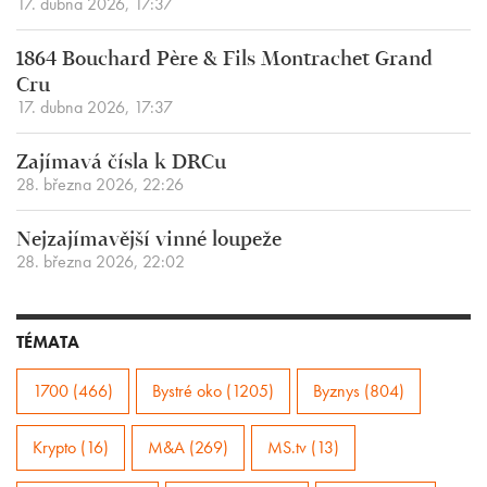
17. dubna 2026, 17:37
1864 Bouchard Père & Fils Montrachet Grand
Cru
17. dubna 2026, 17:37
Zajímavá čísla k DRCu
28. března 2026, 22:26
Nejzajímavější vinné loupeže
28. března 2026, 22:02
TÉMATA
1700 (466)
Bystré oko (1205)
Byznys (804)
Krypto (16)
M&A (269)
MS.tv (13)