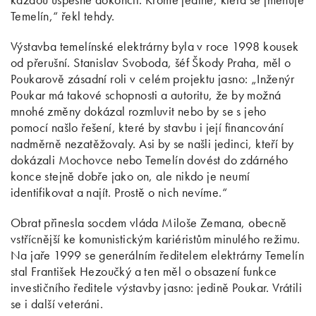
Temelín,“ řekl tehdy.
Výstavba temelínské elektrárny byla v roce 1998 kousek
od přerušní. Stanislav Svoboda, šéf Škody Praha, měl o
Poukarově zásadní roli v celém projektu jasno: „Inženýr
Poukar má takové schopnosti a autoritu, že by možná
mnohé změny dokázal rozmluvit nebo by se s jeho
pomocí našlo řešení, které by stavbu i její financování
nadměrně nezatěžovaly. Asi by se našli jedinci, kteří by
dokázali Mochovce nebo Temelín dovést do zdárného
konce stejně dobře jako on, ale nikdo je neumí
identifikovat a najít. Prostě o nich nevíme.“
Obrat přinesla socdem vláda Miloše Zemana, obecně
vstřícnější ke komunistickým kariéristům minulého režimu.
Na jaře 1999 se generálním ředitelem elektrárny Temelín
stal František Hezoučký a ten měl o obsazení funkce
investičního ředitele výstavby jasno: jedině Poukar. Vrátili
se i další veteráni.