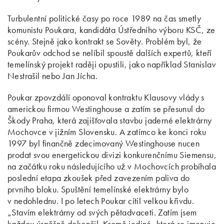
Turbulentní politické časy po roce 1989 na čas smetly
komunistu Poukara, kandidáta Ústředního výboru KSČ, ze
scény. Stejně jako kontrakt se Sověty. Problém byl, že
Poukarův odchod se nelíbil spoustě dalších expertů, kteří
temelínský projekt raději opustili, jako například Stanislav
Nestrašil nebo Jan Jícha.
Poukar zpovzdálí oponoval kontraktu Klausovy vlády s
americkou firmou Westinghouse a zatím se přesunul do
Škody Praha, která zajišťovala stavbu jaderné elektrárny
Mochovce v jižním Slovensku. A zatímco ke konci roku
1997 byl finančně zdecimovaný Westinghouse nucen
prodat svou energetickou divizi konkurenčnímu Siemensu,
na začátku roku následujícího už v Mochovcích probíhala
poslední etapa zkoušek před zavezením paliva do
prvního bloku. Spuštění temelínské elektrárny bylo
v nedohlednu. I po letech Poukar cítil velkou křivdu.
„Stavím elektrárny od svých pětadvaceti. Zatím jsem
každou úspěšně dokončil. Kromě jediné, která se jmenuje