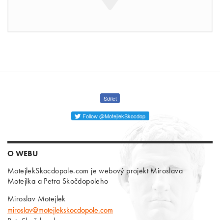
Sdílet
Follow @MotejlekSkocdop
O WEBU
MotejlekSkocdopole.com je webový projekt Miroslava
Motejlka a Petra Skočdopoleho
Miroslav Motejlek
miroslav@motejlekskocdopole.com