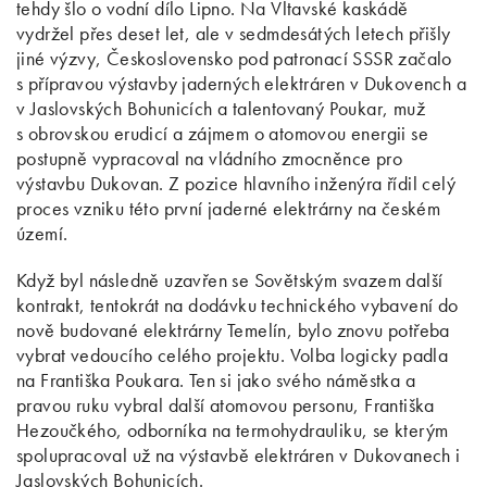
tehdy šlo o vodní dílo Lipno. Na Vltavské kaskádě
vydržel přes deset let, ale v sedmdesátých letech přišly
jiné výzvy, Československo pod patronací SSSR začalo
s přípravou výstavby jaderných elektráren v Dukovench a
v Jaslovských Bohunicích a talentovaný Poukar, muž
s obrovskou erudicí a zájmem o atomovou energii se
postupně vypracoval na vládního zmocněnce pro
výstavbu Dukovan. Z pozice hlavního inženýra řídil celý
proces vzniku této první jaderné elektrárny na českém
území.
Když byl následně uzavřen se Sovětským svazem další
kontrakt, tentokrát na dodávku technického vybavení do
nově budované elektrárny Temelín, bylo znovu potřeba
vybrat vedoucího celého projektu. Volba logicky padla
na Františka Poukara. Ten si jako svého náměstka a
pravou ruku vybral další atomovou personu, Františka
Hezoučkého, odborníka na termohydrauliku, se kterým
spolupracoval už na výstavbě elektráren v Dukovanech i
Jaslovských Bohunicích.