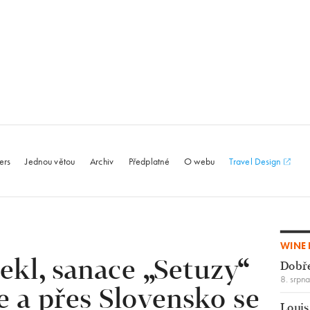
le.com
ers
Jednou větou
Archiv
Předplatné
O webu
Travel Design
WINE 
lekl, sanace „Setuzy“
Dobř
8. srpn
e a přes Slovensko se
Louis