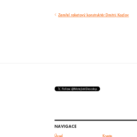
Zemřel raketový konstruktér Dmitrij Kozlov
Předcházející
článek
NAVIGACE
Úvod
Krypto