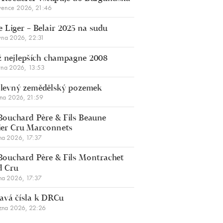
vence 2026, 21:46
 Liger – Belair 2025 na sudu
vna 2026, 22:31
 nejlepších champagne 2008
vna 2026, 13:53
š levný zemědělský pozemek
bna 2026, 21:59
Bouchard Père & Fils Beaune
er Cru Marconnets
na 2026, 17:37
Bouchard Père & Fils Montrachet
d Cru
na 2026, 17:37
avá čísla k DRCu
zna 2026, 22:26