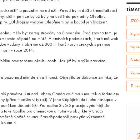
TÉMAT
„odskočil“ a prozatím ho odložil. Pokud by nedošlo k medializaci
ny, státní peníze by už byly na cestě do pokladny Oleofinu.
1700 
íry. „Dluhopisy vydané Oleofinem by si koupil jen blázen“.
ofinu měly být zaregistrovány na Slovensku. Proč zrovna tam, je
Krypto
u v tomto případě na místě. V emisních podmínkách, které má web
budou vydány v objemu až 300 milionů korun českých s pevnou
Na ce
tností v roce 2014.
Soutě
nabídku omezenému okruhu osob . Jak již bylo výše napsáno,
Ventur
 pozornost ministerstva financí. Objevila se dokonce zmínka, že
11 nej
alý primátor Ústí nad Labem Gandalovič má s majiteli a ředitelem
y (přinejmenším si tykají). V jeho šlépějích jde i jeho nástupce v
poněkud důslednější. Pro rodinu Sisáků pracuje vydatněji. Je
 také Spolku pro chemickou a hutní výrobu, který Sisáci
v poměrně složité situaci. Pravděpodobně poskytla významné
 kolem ní.