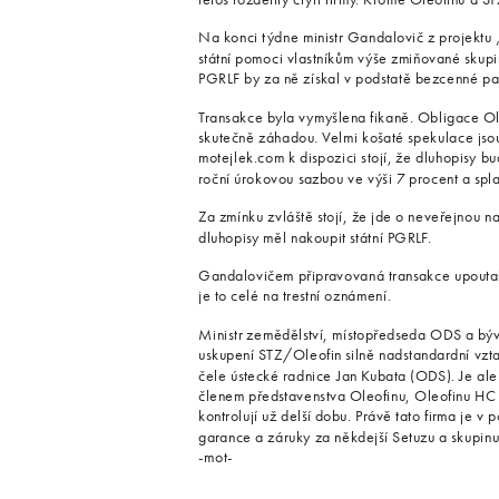
Na konci týdne ministr Gandalovič z projektu 
státní pomoci vlastníkům výše zmiňované skupi
PGRLF by za ně získal v podstatě bezcenné pap
Transakce byla vymyšlena fikaně. Obligace Ole
skutečně záhadou. Velmi košaté spekulace jso
motejlek.com k dispozici stojí, že dluhopisy 
roční úrokovou sazbou ve výši 7 procent a spla
Za zmínku zvláště stojí, že jde o neveřejnou 
dluhopisy měl nakoupit státní PGRLF.
Gandalovičem připravovaná transakce upoutala
je to celé na trestní oznámení.
Ministr zemědělství, místopředseda ODS a býv
uskupení STZ/Oleofin silně nadstandardní vztah
čele ústecké radnice Jan Kubata (ODS). Je ale 
členem představenstva Oleofinu, Oleofinu HC a
kontrolují už delší dobu. Právě tato firma je 
garance a záruky za někdejší Setuzu a skupinu
-mot-