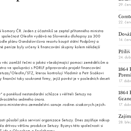
29. čer
Comte
22. čer
 komory ČR. Jeden z účastníků se zeptal přítomného ministra
Dosáž
e společnost Oleofin vydává na Slovensku dluhopisy za 300
14. čer
podle plánu Gandalovičova resortu koupit státní Podpůrný a
ené peníze byly určeny k financování skupiny kolem někdejší
Příli
24. du
 věc zamlžil řečmi o jakési všeobjímající pomoci zemědělcům a
rstvo ve spolupráci s PGRLF připravovalo projekt financování
1864 
etuza/Oleofin/STZ, kterou kontrolují Vladimír a Petr Sisákovi
Premi
y finanční toky soukromé firmy, jejíž pověst je v posledních deseti
17. dub
1864 
a poněkud nestandardní schůzce s věřiteli Setuzy na
í dvacátého sedmého února.
Gran
17. dub
-ministerstvo-zemedelstvi-sanuje-rodine-sisakovych-jejich-
Zajím
osti působil jako servisní organizace Setuzy. Dnes zajišťuje nákup
28. bře
la drtivou většinu produkce Setuzy. Byznys této společnosti si
 STZ jde o Oleochem a Spolpharmu.