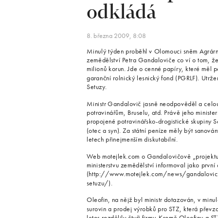
odkládá
8. března 2009, 8:08
Minulý týden proběhl v Olomouci sněm Agrární
zemědělství Petra Gandaloviče co ví o tom, ž
milionů korun. Jde o cenné papíry, které měl 
garanční rolnický lesnický fond (PGRLF). Utrž
Setuzy.
Ministr Gandalovič jasně neodpověděl a celou
potravinářům, Bruselu, atd. Právě jeho ministe
propojené potravinářsko-drogistické skupiny S
(otec a syn). Za státní peníze měly být sanován
letech přinejmenším diskutabilní.
Web motejlek.com o Gandalovičově „projektu“ 
ministerstvu zemědělství informoval jako prvn
(http://www.motejlek.com/news/gandalovicovo
setuzu/).
Oleofin, na nějž byl ministr dotazován, v minul
surovin a prodej výrobků pro STZ, která převza
letos rozdělily čtyři firmy. Kromě Oleofinu a