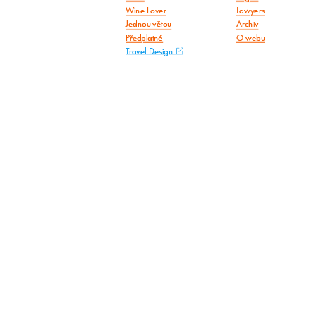
Wine Lover
Lawyers
Jednou větou
Archiv
Předplatné
O webu
Travel Design