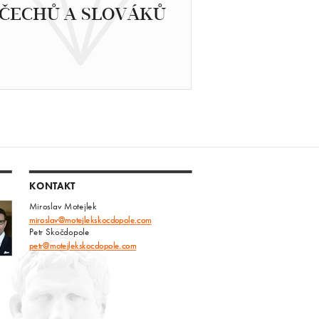
ČECHŮ A SLOVÁKŮ
KONTAKT
Miroslav Motejlek
miroslav@motejlekskocdopole.com
Petr Skočdopole
petr@motejlekskocdopole.com