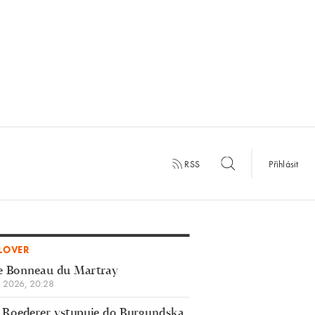
RSS
Přihlásit
LOVER
e Bonneau du Martray
a 2026, 20:28
 Roederer vstupuje do Burgundska