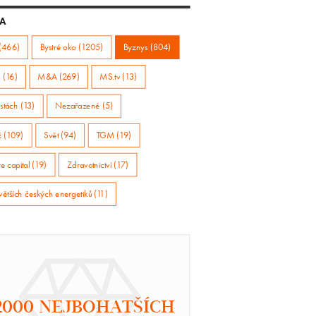
A
(466)
Bystré oko (1205)
Byznys (804)
 (16)
M&A (269)
MS.tv (13)
stách (13)
Nezařazené (5)
ž (109)
Svět (94)
TGM (19)
e capital (19)
Zdravotnictví (17)
větších českých energetiků (11)
2000 NEJBOHATŠÍCH