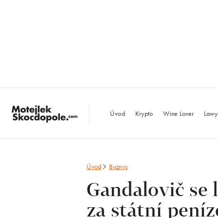
MotejlekSkocdopo
Úvod
Krypto
Wine Lover
Lawy
Úvod
Byznys
Gandalovič se 
za státní peníz