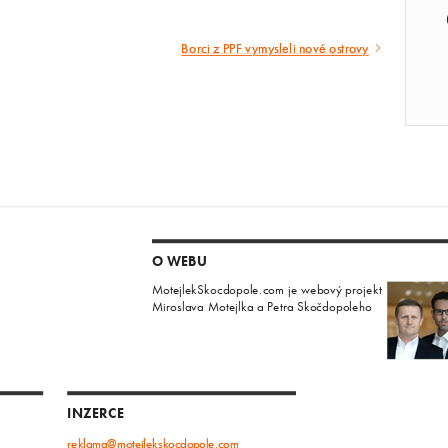
Borci z PPF vymysleli nové ostrovy
Následující
článek
O WEBU
MotejlekSkocdopole.com je webový projekt
Miroslava Motejlka a Petra Skočdopoleho
INZERCE
reklama@motejlekskocdopole.com