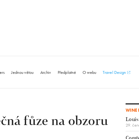
le.com
ers
Jednou větou
Archiv
Předplatné
O webu
Travel Design
WINE 
éčná fůze na obzoru
Louis
29. čer
Comte