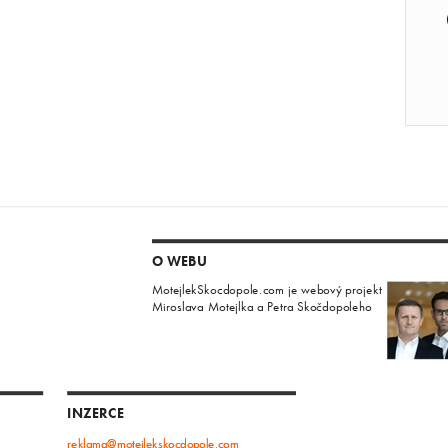
O WEBU
MotejlekSkocdopole.com je webový projekt
Miroslava Motejlka a Petra Skočdopoleho
INZERCE
reklama@motejlekskocdopole.com