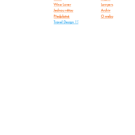
Wine Lover
Lawyers
Jednou větou
Archiv
Předplatné
O webu
Travel Design