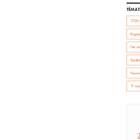
TÉMAT
1700 
Krypto
Na ce
Soutě
Ventur
11 nej