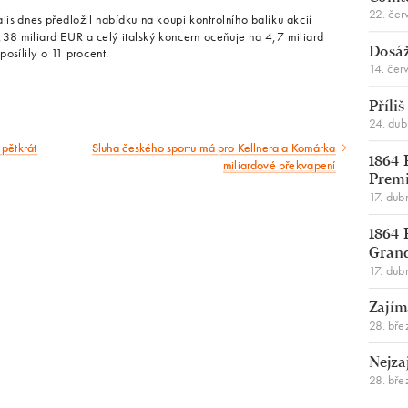
22. čer
is dnes předložil nabídku na koupi kontrolního balíku akcií
,38 miliard EUR a celý italský koncern oceňuje na 4,7 miliard
osílily o 11 procent.
Dosáž
14. čer
Příli
24. du
 pětkrát
Sluha českého sportu má pro Kellnera a Komárka
Následující
1864 
miliardové překvapení
Premi
článek
17. dub
1864 
Gran
17. dub
Zajím
28. bře
Nejza
28. bře