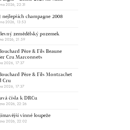
vna 2026, 22:31
 nejlepších champagne 2008
vna 2026, 13:53
š levný zemědělský pozemek
bna 2026, 21:59
Bouchard Père & Fils Beaune
er Cru Marconnets
na 2026, 17:37
Bouchard Père & Fils Montrachet
d Cru
na 2026, 17:37
avá čísla k DRCu
zna 2026, 22:26
jímavější vinné loupeže
zna 2026, 22:02