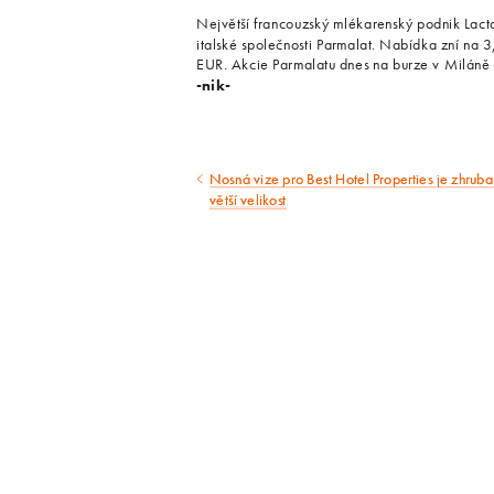
Největší francouzský mlékarenský podnik Lactal
italské společnosti Parmalat. Nabídka zní na 3
EUR. Akcie Parmalatu dnes na burze v Miláně p
-nik-
Nosná vize pro Best Hotel Properties je zhruba
Předcházející
větší velikost
článek