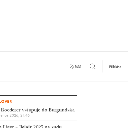
RSS
Přihlásit
LOVER
 Roederer vstupuje do Burgundska
vence 2026, 21:46
 Liger – Belair 2025 na sudu