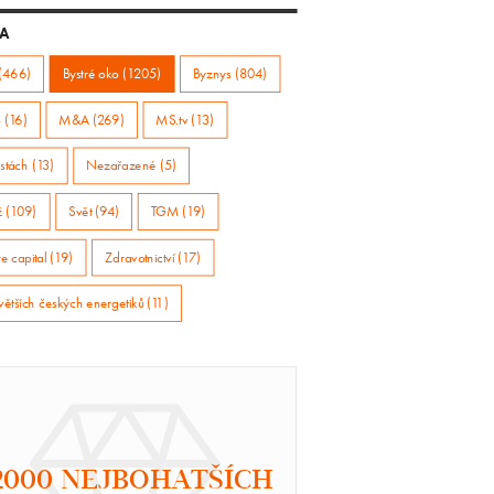
A
(466)
Bystré oko (1205)
Byznys (804)
 (16)
M&A (269)
MS.tv (13)
stách (13)
Nezařazené (5)
ž (109)
Svět (94)
TGM (19)
e capital (19)
Zdravotnictví (17)
větších českých energetiků (11)
2000 NEJBOHATŠÍCH