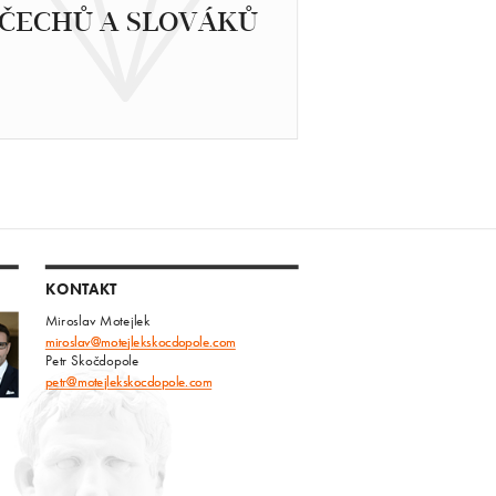
ČECHŮ A SLOVÁKŮ
KONTAKT
Miroslav Motejlek
miroslav@motejlekskocdopole.com
Petr Skočdopole
petr@motejlekskocdopole.com