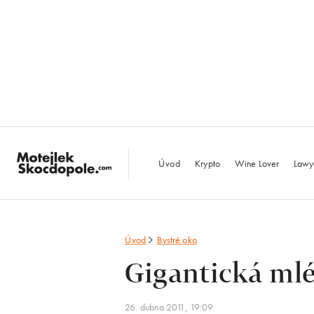
MotejlekSkocdopo
Úvod
Krypto
Wine Lover
Lawy
Úvod
Bystré oko
Gigantická ml
26. dubna 2011, 19:09