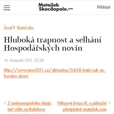
MotejlekSkocd
Přihlásit
Úvod
Bystré oko
Hluboká trapnost a selhání
Hospodářských novin
16. listopadu 2011, 23:28
http://www.ano2011.cz/aktualne/5658-babi-jak-se-
horaka-zbavi
Z antimonopolního úřadu
Vítězové kvízu IX. o půlroční
Předcházející
Následující
letí vidle na Babišovu
předplatné motejlek.com
článek
článek