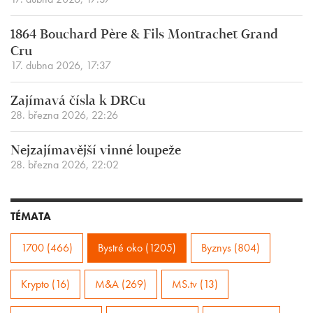
1864 Bouchard Père & Fils Montrachet Grand
Cru
17. dubna 2026, 17:37
Zajímavá čísla k DRCu
28. března 2026, 22:26
Nejzajímavější vinné loupeže
28. března 2026, 22:02
TÉMATA
1700 (466)
Bystré oko (1205)
Byznys (804)
Krypto (16)
M&A (269)
MS.tv (13)