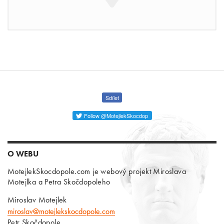
Sdílet
Follow @MotejlekSkocdop
O WEBU
MotejlekSkocdopole.com je webový projekt Miroslava
Motejlka a Petra Skočdopoleho
Miroslav Motejlek
miroslav@motejlekskocdopole.com
Petr Skočdopole