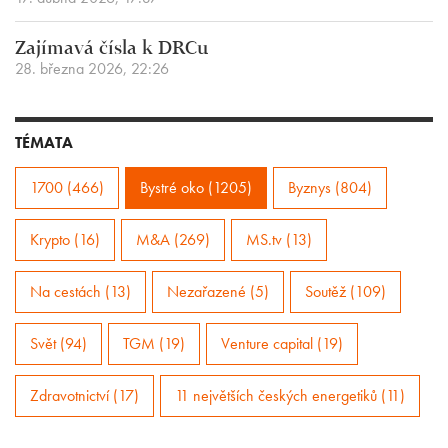
Zajímavá čísla k DRCu
28. března 2026, 22:26
TÉMATA
1700 (466)
Bystré oko (1205)
Byznys (804)
Krypto (16)
M&A (269)
MS.tv (13)
Na cestách (13)
Nezařazené (5)
Soutěž (109)
Svět (94)
TGM (19)
Venture capital (19)
Zdravotnictví (17)
11 největších českých energetiků (11)