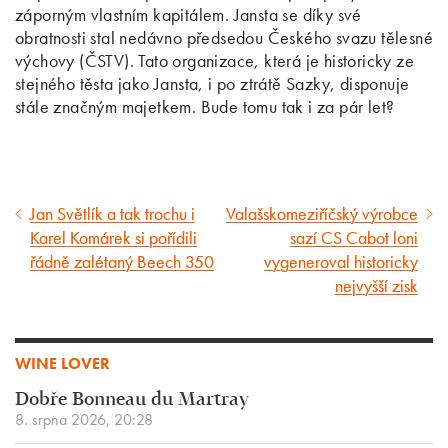
záporným vlastním kapitálem. Jansta se díky své
obratnosti stal nedávno předsedou Českého svazu tělesné
výchovy (ČSTV). Tato organizace, která je historicky ze
stejného těsta jako Jansta, i po ztrátě Sazky, disponuje
stále značným majetkem. Bude tomu tak i za pár let?
Jan Světlík a tak trochu i
Valašskomeziříčský výrobce
Předcházející
Následující
Karel Komárek si pořídili
sazí CS Cabot loni
článek
článek
řádně zalétaný Beech 350
vygeneroval historicky
nejvyšší zisk
WINE LOVER
Dobře Bonneau du Martray
8. srpna 2026, 20:28