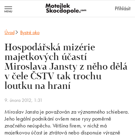
MotejlekSkocd
Přihlásit
Úvod
Bystré oko
Hospodářská mizérie
majetkových účastí
Miroslava Jansty z něho dělá
v čele ČSTV tak trochu
loutku na hraní
9. února 2012, 1:31
Miroslav Jansta je považován za významného schiebera.
Jeho legální podnikání ovšem nese rysy poměrně
značného neúspěchu. Většina firem, v nichž má
majetkovou účast je ztrátová nebo disponuje výrazně