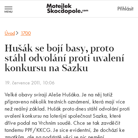
MotejlekSkocd
Přihlásit
Úvod
1700
Hušák se bojí basy, proto
stáhl odvolání proti uvalení
konkursu na Sazku
19. července 2011, 10:06
Velké obavy svírají Aleše Hušáka. Je na něj totiž
připraveno několik trestních oznámení, která mají více
než reálný základ. Hušák proto dnes stáhl odvolání proti
uvalení konkursu na loterijní společnost Sazka, které
dříve podal na Vrchním soudě. Chce se tak zavděčit
tandemu PPF/KKCG. Je sice evidentní, že dochází ke
zmatkům, ale na podstatě věci se nic nemění.