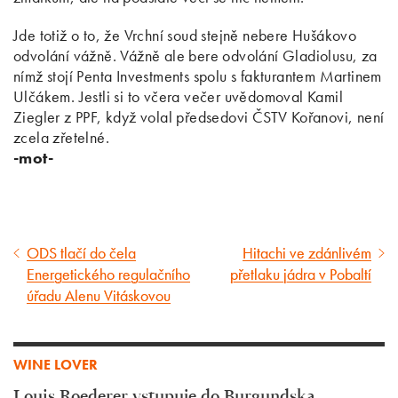
Jde totiž o to, že Vrchní soud stejně nebere Hušákovo
odvolání vážně. Vážně ale bere odvolání Gladiolusu, za
nímž stojí Penta Investments spolu s fakturantem Martinem
Ulčákem. Jestli si to včera večer uvědomoval Kamil
Ziegler z PPF, když volal předsedovi ČSTV Kořanovi, není
zcela zřetelné.
-mot-
ODS tlačí do čela
Hitachi ve zdánlivém
Předcházející
Následující
Energetického regulačního
přetlaku jádra v Pobaltí
článek
článek
úřadu Alenu Vitáskovou
WINE LOVER
Louis Roederer vstupuje do Burgundska