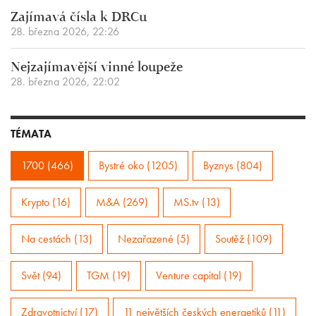
Zajímavá čísla k DRCu
28. března 2026, 22:26
Nejzajímavější vinné loupeže
28. března 2026, 22:02
TÉMATA
1700 (466)
Bystré oko (1205)
Byznys (804)
Krypto (16)
M&A (269)
MS.tv (13)
Na cestách (13)
Nezařazené (5)
Soutěž (109)
Svět (94)
TGM (19)
Venture capital (19)
Zdravotnictví (17)
11 největších českých energetiků (11)