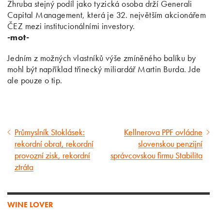
Zhruba stejný podíl jako tyzická osoba drží Generali
Capital Management, která je 32. největším akcionářem
ČEZ mezi institucionálními investory.
-mot-
Jedním z možných vlastníků výše zmíněného balíku by
mohl být například třinecký miliardář Martin Burda. Jde
ale pouze o tip.
Průmyslník Stoklásek:
Kellnerova PPF ovládne
Předcházející
Následující
rekordní obrat, rekordní
slovenskou penzijní
článek
článek
provozní zisk, rekordní
správcovskou firmu Stabilita
ztráta
WINE LOVER