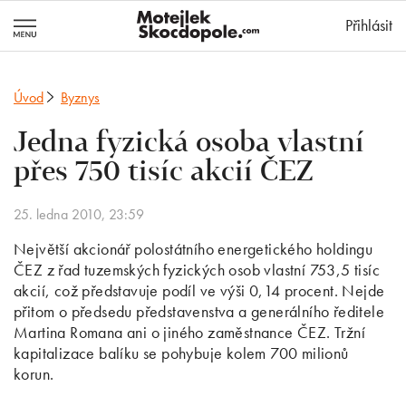
MotejlekSkocd
Přihlásit
Úvod
Byznys
Jedna fyzická osoba vlastní
přes 750 tisíc akcií ČEZ
25. ledna 2010, 23:59
Největší akcionář polostátního energetického holdingu
ČEZ z řad tuzemských fyzických osob vlastní 753,5 tisíc
akcií, což představuje podíl ve výši 0,14 procent. Nejde
přitom o předsedu představenstva a generálního ředitele
Martina Romana ani o jiného zaměstnance ČEZ. Tržní
kapitalizace balíku se pohybuje kolem 700 milionů
korun.