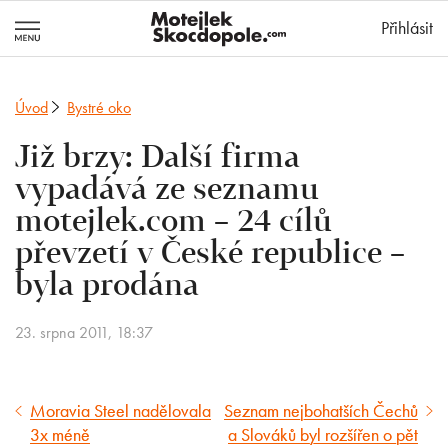
MotejlekSkocd
Přihlásit
Úvod
Bystré oko
Již brzy: Další firma
vypadává ze seznamu
motejlek.com – 24 cílů
převzetí v České republice –
byla prodána
23. srpna 2011, 18:37
Moravia Steel nadělovala
Seznam nejbohatších Čechů
Předcházející
Následující
3x méně
a Slováků byl rozšířen o pět
článek
článek