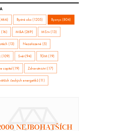
A
(466)
Bystré oko (1205)
Byznys (804)
 (16)
M&A (269)
MS.tv (13)
stách (13)
Nezařazené (5)
ž (109)
Svět (94)
TGM (19)
e capital (19)
Zdravotnictví (17)
větších českých energetiků (11)
2000 NEJBOHATŠÍCH