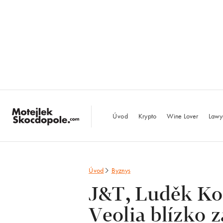
MotejlekSkocdopo
Úvod
Krypto
Wine Lover
Lawy
Úvod
Byznys
J&T, Luděk Ko
Veolia blízko z