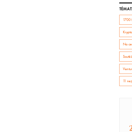
TÉMAT
1700 
Krypto
Na ce
Soutě
Ventur
11 nej