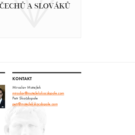
ČECHŮ A SLOVÁKŮ
KONTAKT
Miroslav Motejlek
miroslav@motejlekskocdopole.com
Petr Skočdopole
petr@motejlekskocdopole.com