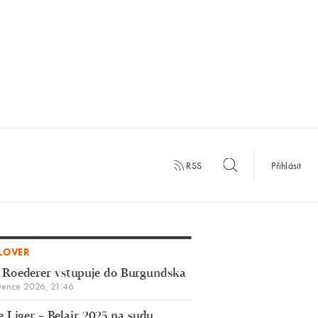
RSS
Přihlásit
LOVER
 Roederer vstupuje do Burgundska
vence 2026, 21:46
 Liger – Belair 2025 na sudu