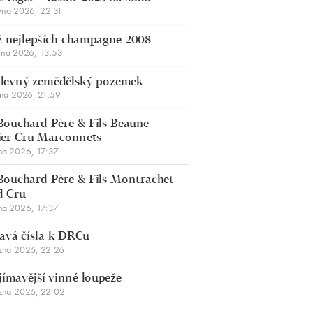
vna 2026, 22:31
 nejlepších champagne 2008
vna 2026, 13:53
š levný zemědělský pozemek
bna 2026, 21:59
Bouchard Père & Fils Beaune
er Cru Marconnets
na 2026, 17:37
Bouchard Père & Fils Montrachet
d Cru
na 2026, 17:37
avá čísla k DRCu
zna 2026, 22:26
jímavější vinné loupeže
zna 2026, 22:02