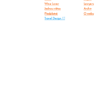
Wine Lover
Lawyers
Jednou větou
Archiv
Předplatné
O webu
Travel Design