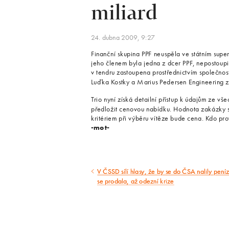
miliard
24. dubna 2009, 9:27
Finanční skupina PPF neuspěla ve státním supe
jeho členem byla jedna z dcer PPF, nepostoupi
v tendru zastoupena prostřednictvím společnos
Luďka Kostky a Marius Pedersen Engineering z
Trio nyní získá detailní přístup k údajům ze vš
předložit cenovou nabídku. Hodnota zakázky s
kritériem při výběru vítěze bude cena. Kdo pr
-mot-
V ČSSD sílí hlasy, že by se do ČSA nalily peníz
Předcházející
se prodala, až odezní krize
článek