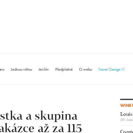
le.com
ers
Jednou větou
Archiv
Předplatné
O webu
Travel Design
WINE 
stka a skupina
Louis
29. čer
akázce až za 115
Comte