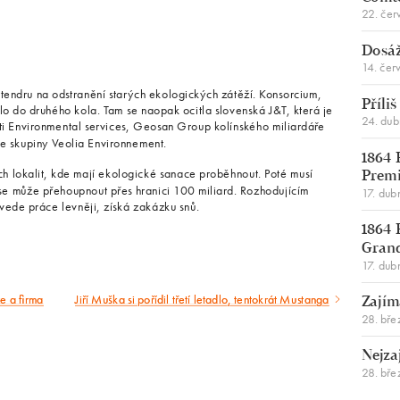
22. čer
Dosáž
14. čer
rtendru na odstranění starých ekologických zátěží. Konsorcium,
Příli
lo do druhého kola. Tam se naopak ocitla slovenská J&T, která je
24. du
ti Environmental services, Geosan Group kolínského miliardáře
e skupiny Veolia Environnement.
1864 
ech lokalit, kde mají ekologické sanace proběhnout. Poté musí
Premi
e může přehoupnout přes hranici 100 miliard. Rozhodujícím
17. dub
ovede práce levněji, získá zakázku snů.
1864 
Gran
17. dub
e a firma
Jiří Muška si pořídil třetí letadlo, tentokrát Mustanga
Následující
Zajím
28. bře
článek
Nejza
28. bře