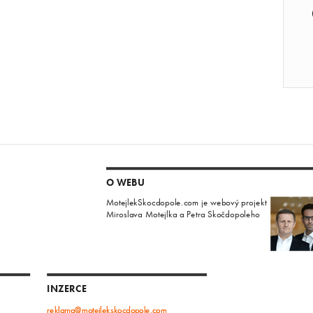
O WEBU
MotejlekSkocdopole.com je webový projekt
Miroslava Motejlka a Petra Skočdopoleho
INZERCE
reklama@motejlekskocdopole.com