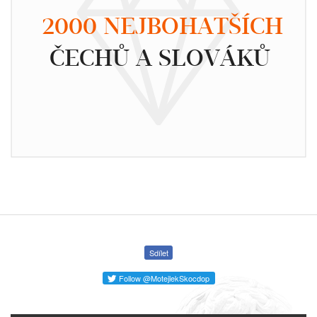
2000 NEJBOHATŠÍCH
ČECHŮ A SLOVÁKŮ
Sdílet
Follow @MotejlekSkocdop