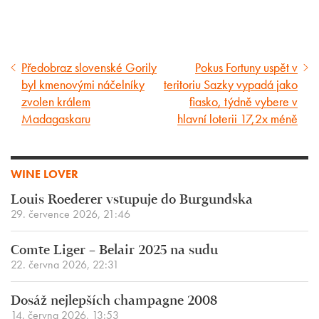
Předobraz slovenské Gorily
Pokus Fortuny uspět v
Předcházející
Následující
byl kmenovými náčelníky
teritoriu Sazky vypadá jako
článek
článek
zvolen králem
fiasko, týdně vybere v
Madagaskaru
hlavní loterii 17,2x méně
WINE LOVER
Louis Roederer vstupuje do Burgundska
29. července 2026, 21:46
Comte Liger – Belair 2025 na sudu
22. června 2026, 22:31
Dosáž nejlepších champagne 2008
14. června 2026, 13:53