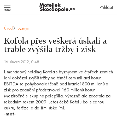
MotejlekSkocd
Přihlásit
Úvod
Byznys
Kofola přes veškerá úskalí a
trable zvýšila tržby i zisk
16. února 2012, 0:48
Limonádový holding Kofola s byznysem ve čtyřech zemích
loni dokázal zvýšit tržby na téměř osm miliard korun,
EBITDA se pohybovala těsně pod hranicí 800 milionů a
zisk pro zdanění představoval 160 milionů korun.
Meziročně si skupina polepšila, výrazně ale zaostala za
rekodním rokem 2009. Letos čeká Kofolu boj s cenou
cukru, řetězci a dalšími úskalími.
-mot-