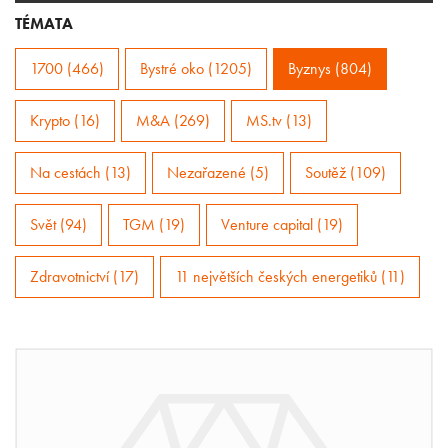
TÉMATA
1700 (466)
Bystré oko (1205)
Byznys (804)
Krypto (16)
M&A (269)
MS.tv (13)
Na cestách (13)
Nezařazené (5)
Soutěž (109)
Svět (94)
TGM (19)
Venture capital (19)
Zdravotnictví (17)
11 největších českých energetiků (11)