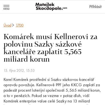
MotejlekSkocd
Přihlásit
Úvod
1700
Komárek musí Kellnerovi za
polovinu Sazky sázkové
kanceláře zaplatit 5,565
miliard korun
15. října 2012, 15:53
Karel Komárek prostřední si Sazku sázkovou kancelář
opravdu považuje. Kellnerově PPF jeho KKCG zaplatí za
padesát procent loterijní společnosti 5,565 miliard korun,
a to v penězích. Pokud se vezme v potaz dluh, vidí
Komárek enterprise value celé Sazky na 13 miliard