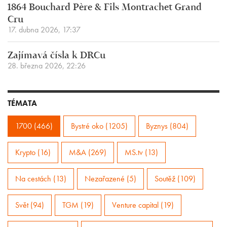
1864 Bouchard Père & Fils Montrachet Grand
Cru
17. dubna 2026, 17:37
Zajímavá čísla k DRCu
28. března 2026, 22:26
TÉMATA
1700 (466)
Bystré oko (1205)
Byznys (804)
Krypto (16)
M&A (269)
MS.tv (13)
Na cestách (13)
Nezařazené (5)
Soutěž (109)
Svět (94)
TGM (19)
Venture capital (19)