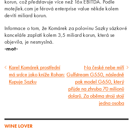
korun, což představuje více než 16x EBITDA. Podle
motejlek.com je férová enterprise value někde kolem
devíti miliard korun.
Informace o tom, že Komárek za polovinu Sazky sázkové
kanceláře zaplatí kolem 3,5 miliard korun, která se
objevila, je nesmyslná.
-mot-
Karel Komárek prostřední
Na české nebe míří
Předcházející
Následující
má srdce jako kníže Rohan:
Gulfstream G550, následně
článek
článek
Kupuje Sazku
pak model G650, který
přijde na zhruba 70 milionů
dolarů. Za oběma stroji stojí
jedna osoba
WINE LOVER