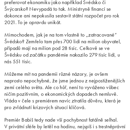
preferovat ekonomiku jako například Švédsko či
Švýcarsko? Nevypadá to tak. Ministryně financí se
dokonce ani nepokusila sestavit státní rozpočet pro rok
2021. To je opravdu unikát.
Mimochodem, jak je na tom vlastně to „zatracované“
Švédsko? Zemřelo tam přes 700 lidí na milion obyvatel,
případů mají na milion pod 28 tisíc. Celkově se ve
Švědsku od začátku pandémie nakazilo 279 tisíc lidí, u
nás 551 tisíc.
Můžeme mít na pandemii různé názory, je ovšem
naprosto nepochybné, že jsme jednou z nejpostiženějších
zemí celého světa. Ale co hůř, není to vyváženo vůbec
ničím pozitivním, o ekonomických dopadech nemluvě.
Vláda v čele s premiérem navíc ztratila důvěru, která je
pro zvládnutí krizových situací klíčová.
Premiér Babiš tedy nade vší pochybnost fatálně selhal.
V privátní sféře by letěl na hodinu, nejspíš i s trestněprávní