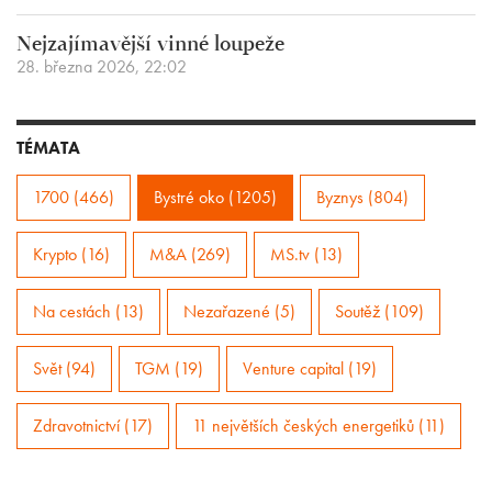
Nejzajímavější vinné loupeže
28. března 2026, 22:02
TÉMATA
1700 (466)
Bystré oko (1205)
Byznys (804)
Krypto (16)
M&A (269)
MS.tv (13)
Na cestách (13)
Nezařazené (5)
Soutěž (109)
Svět (94)
TGM (19)
Venture capital (19)
Zdravotnictví (17)
11 největších českých energetiků (11)