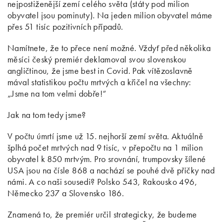
nejpostiženější zemí celého světa (státy pod milion
obyvatel jsou pominuty). Na jeden milion obyvatel máme
přes 51 tisíc pozitivních případů.
Namítnete, že to přece není možné. Vždyť před několika
měsíci český premiér deklamoval svou slovenskou
angličtinou, že jsme best in Covid. Pak vítězoslavně
mával statistikou počtu mrtvých a křičel na všechny:
„Jsme na tom velmi dobře!“
Jak na tom tedy jsme?
V počtu úmrtí jsme už 15. nejhorší zemí světa. Aktuálně
šplhá počet mrtvých nad 9 tisíc, v přepočtu na 1 milion
obyvatel k 850 mrtvým. Pro srovnání, trumpovsky šílené
USA jsou na čísle 868 a nachází se pouhé dvě příčky nad
námi. A co naši sousedi? Polsko 543, Rakousko 496,
Německo 237 a Slovensko 186.
Znamená to, že premiér určil strategicky, že budeme