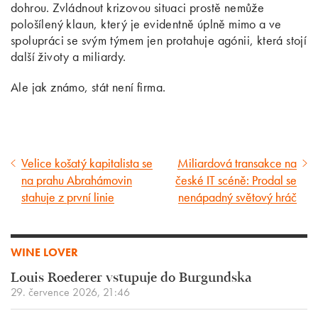
dohrou. Zvládnout krizovou situaci prostě nemůže
pološílený klaun, který je evidentně úplně mimo a ve
spolupráci se svým týmem jen protahuje agónii, která stojí
další životy a miliardy.
Ale jak známo, stát není firma.
Velice košatý kapitalista se
Miliardová transakce na
Předcházející
Následující
na prahu Abrahámovin
české IT scéně: Prodal se
článek
článek
stahuje z první linie
nenápadný světový hráč
WINE LOVER
Louis Roederer vstupuje do Burgundska
29. července 2026, 21:46