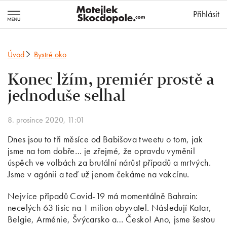
MotejlekSkocd
Přihlásit
Úvod
Bystré oko
Konec lžím, premiér prostě a
jednoduše selhal
8. prosince 2020, 11:01
Dnes jsou to tři měsíce od Babišova tweetu o tom, jak
jsme na tom dobře… je zřejmé, že opravdu vyměnil
úspěch ve volbách za brutální nárůst případů a mrtvých.
Jsme v agónii a teď už jenom čekáme na vakcínu.
Nejvíce případů Covid-19 má momentálně Bahrain:
necelých 63 tisíc na 1 milion obyvatel. Následují Katar,
Belgie, Arménie, Švýcarsko a… Česko! Ano, jsme šestou