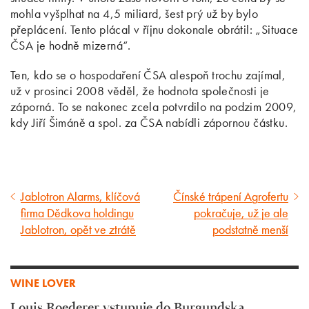
mohla vyšplhat na 4,5 miliard, šest prý už by bylo
přeplácení. Tento plácal v říjnu dokonale obrátil: „Situace
ČSA je hodně mizerná“.
Ten, kdo se o hospodaření ČSA alespoň trochu zajímal,
už v prosinci 2008 věděl, že hodnota společnosti je
záporná. To se nakonec zcela potvrdilo na podzim 2009,
kdy Jiří Šimáně a spol. za ČSA nabídli zápornou částku.
Jablotron Alarms, klíčová
Čínské trápení Agrofertu
Předcházející
Následující
firma Dědkova holdingu
pokračuje, už je ale
článek
článek
Jablotron, opět ve ztrátě
podstatně menší
WINE LOVER
Louis Roederer vstupuje do Burgundska