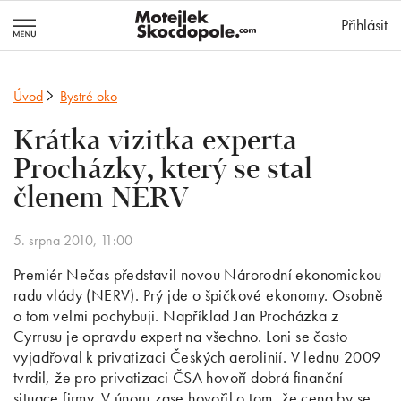
MotejlekSkocd
Přihlásit
Úvod
Bystré oko
Krátka vizitka experta
Procházky, který se stal
členem NERV
5. srpna 2010, 11:00
Premiér Nečas představil novou Nárorodní ekonomickou
radu vlády (NERV). Prý jde o špičkové ekonomy. Osobně
o tom velmi pochybuji. Například Jan Procházka z
Cyrrusu je opravdu expert na všechno. Loni se často
vyjadřoval k privatizaci Českých aerolinií. V lednu 2009
tvrdil, že pro privatizaci ČSA hovoří dobrá finanční
situace firmy. V únoru zase hovořil o tom, že cena by se