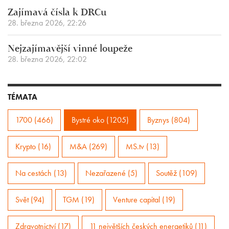
Zajímavá čísla k DRCu
28. března 2026, 22:26
Nejzajímavější vinné loupeže
28. března 2026, 22:02
TÉMATA
1700 (466)
Bystré oko (1205)
Byznys (804)
Krypto (16)
M&A (269)
MS.tv (13)
Na cestách (13)
Nezařazené (5)
Soutěž (109)
Svět (94)
TGM (19)
Venture capital (19)
Zdravotnictví (17)
11 největších českých energetiků (11)