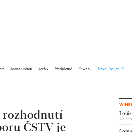
le.com
ers
Jednou větou
Archiv
Předplatné
O webu
Travel Design
WINE 
: rozhodnutí
Louis
29. čer
oru ČSTV je
Comte