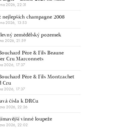
vna 2026, 22:31
 nejlepších champagne 2008
vna 2026, 13:53
š levný zemědělský pozemek
bna 2026, 21:59
Bouchard Père & Fils Beaune
er Cru Marconnets
na 2026, 17:37
Bouchard Père & Fils Montrachet
d Cru
na 2026, 17:37
avá čísla k DRCu
zna 2026, 22:26
jímavější vinné loupeže
zna 2026, 22:02