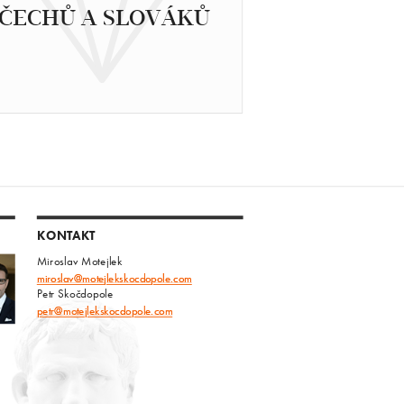
ČECHŮ A SLOVÁKŮ
KONTAKT
Miroslav Motejlek
miroslav@motejlekskocdopole.com
Petr Skočdopole
petr@motejlekskocdopole.com