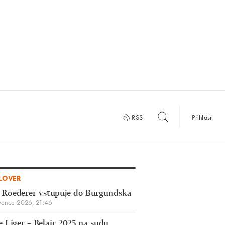
RSS
Přihlásit
LOVER
 Roederer vstupuje do Burgundska
vence 2026, 21:46
 Liger – Belair 2025 na sudu