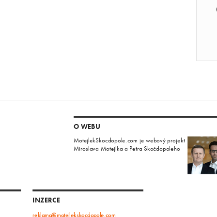
O WEBU
MotejlekSkocdopole.com je webový projekt
Miroslava Motejlka a Petra Skočdopoleho
INZERCE
reklama@motejlekskocdopole.com