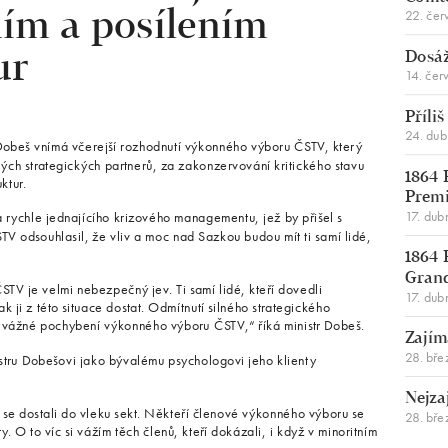
22. čer
ím a posílením
Dosáž
ur
14. čer
Příli
24. du
 Dobeš vnímá včerejší rozhodnutí výkonného výboru ČSTV, který
ých strategických partnerů, za zakonzervování kritického stavu
1864 
ktur.
Premi
17. dub
a rychle jednajícího krizového managementu, jež by přišel s
V odsouhlasil, že vliv a moc nad Sazkou budou mít ti samí lidé,
1864 
Gran
ČSTV je velmi nebezpečný jev. Ti samí lidé, kteří dovedli
17. dub
ak ji z této situace dostat. Odmítnutí silného strategického
o vážné pochybení výkonného výboru ČSTV,“ říká ministr Dobeš.
Zajím
28. bře
stru Dobešovi jako bývalému psychologovi jeho klienty
Nejza
ří se dostali do vleku sekt. Někteří členové výkonného výboru se
28. bře
y. O to víc si vážím těch členů, kteří dokázali, i když v minoritním