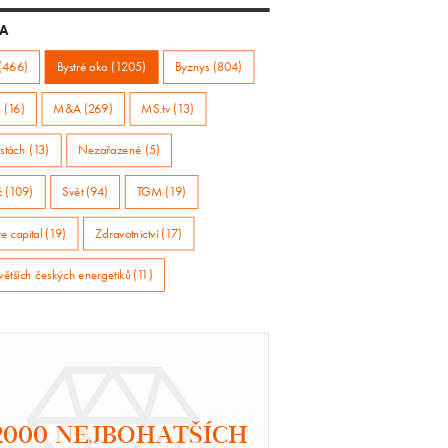
A
(466)
Bystré oko (1205)
Byznys (804)
 (16)
M&A (269)
MS.tv (13)
stách (13)
Nezařazené (5)
ž (109)
Svět (94)
TGM (19)
e capital (19)
Zdravotnictví (17)
větších českých energetiků (11)
2000 NEJBOHATŠÍCH