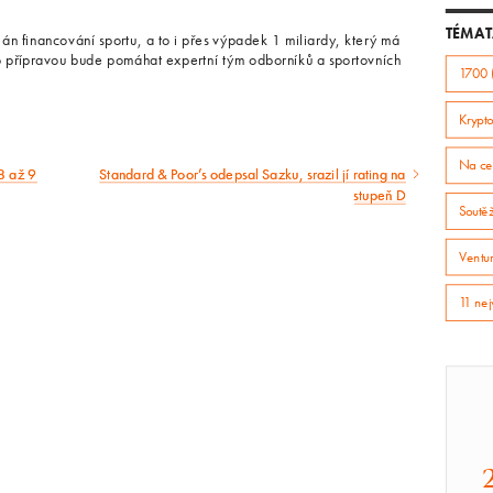
TÉMAT
n financování sportu, a to i přes výpadek 1 miliardy, který má
o přípravou bude pomáhat expertní tým odborníků a sportovních
1700 
Krypto
Na ce
8 až 9
Standard & Poor’s odepsal Sazku, srazil jí rating na
Následující
stupeň D
Soutě
článek
Ventur
11 nej