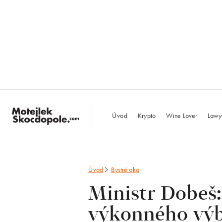
MotejlekSkocdopo
Úvod
Krypto
Wine Lover
Lawy
Úvod
Bystré oko
Ministr Dobeš
výkonného výb