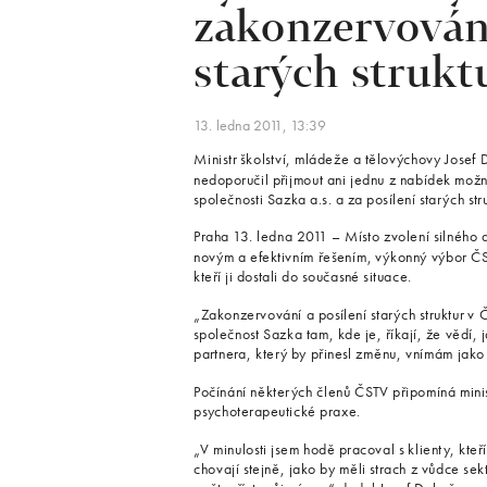
zakonzervován
starých strukt
13. ledna 2011, 13:39
Ministr školství, mládeže a tělovýchovy Josef
nedoporučil přijmout ani jednu z nabídek možn
společnosti Sazka a.s. a za posílení starých stru
Praha 13. ledna 2011 – Místo zvolení silného 
novým a efektivním řešením, výkonný výbor ČST
kteří ji dostali do současné situace.
„Zakonzervování a posílení starých struktur v 
společnost Sazka tam, kde je, říkají, že vědí, j
partnera, který by přinesl změnu, vnímám jak
Počínání některých členů ČSTV připomíná mini
psychoterapeutické praxe.
„V minulosti jsem hodě pracoval s klienty, kte
chovají stejně, jako by měli strach z vůdce sekt