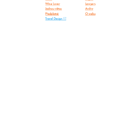
Wine Lover
Lawyers
Jednou větou
Archiv
Předplatné
O webu
Travel Design