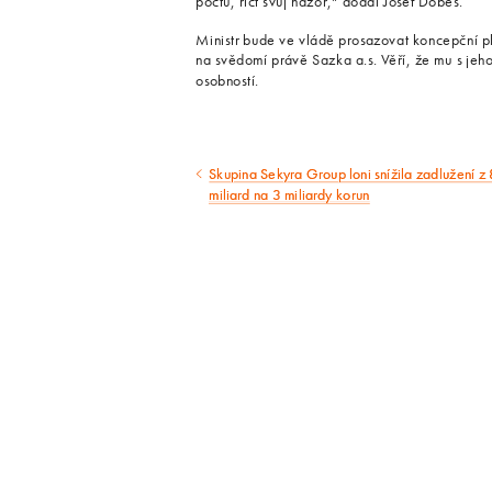
počtu, říct svůj názor,“ dodal Josef Dobeš.
Ministr bude ve vládě prosazovat koncepční plá
na svědomí právě Sazka a.s. Věří, že mu s jeh
osobností.
Skupina Sekyra Group loni snížila zadlužení z 
Předcházející
miliard na 3 miliardy korun
článek