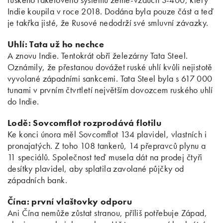
Indie koupila v roce 2018. Dodána byla pouze část a teď
je takřka jisté, že Rusové nedodrží své smluvní závazky.
Uhlí: Tata už ho nechce
A znovu Indie. Tentokrát obří železárny Tata Steel.
Oznámily, že přestanou dovážet ruské uhlí kvůli nejistotě
vyvolané západními sankcemi. Tata Steel byla s 617 000
tunami v prvním čtvrtletí největším dovozcem ruského uhlí
do Indie.
Lodě: Sovcomflot rozprodává flotilu
Ke konci února měl Sovcomflot 134 plavidel, vlastních i
pronajatých. Z toho 108 tankerů, 14 přepravců plynu a
11 speciálů. Společnost teď musela dát na prodej čtyři
desítky plavidel, aby splatila zavolané půjčky od
západních bank.
Čína: první vlaštovky odporu
Ani Čína nemůže zůstat stranou, příliš potřebuje Západ,