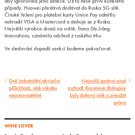
aby ignorovala jeho sankce. Už to nese první konkrétní
případy. Huawei přestává dodávat do Ruska 5G sítě.
Čínské řešení pro platební karty Union Pay odmítlo
nahradit VISA a Mastercard a stahuje se z Ruska.
Největší výrobce dronů na světě, firma Dà-Jiāng
Innovations, oznámila odchod z ruského trhu.
Ve sledování dopadů sankcí budeme pokračovat.
Dvě industriální akviziční
Nejvyšší správní soud
Předcházející
Následující
příležitosti, obě vskutku
rozhodl: Korunové dluhopisy
článek
článek
neporovnatelné
byly daňový únik a zneužití
práva
WINE LOVER