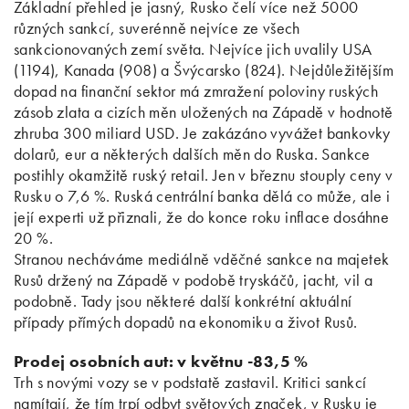
Základní přehled je jasný, Rusko čelí více než 5000
různých sankcí, suverénně nejvíce ze všech
sankcionovaných zemí světa. Nejvíce jich uvalily USA
(1194), Kanada (908) a Švýcarsko (824). Nejdůležitějším
dopad na finanční sektor má zmražení poloviny ruských
zásob zlata a cizích měn uložených na Západě v hodnotě
zhruba 300 miliard USD. Je zakázáno vyvážet bankovky
dolarů, eur a některých dalších měn do Ruska. Sankce
postihly okamžitě ruský retail. Jen v březnu stouply ceny v
Rusku o 7,6 %. Ruská centrální banka dělá co může, ale i
její experti už přiznali, že do konce roku inflace dosáhne
20 %.
Stranou necháváme mediálně vděčné sankce na majetek
Rusů držený na Západě v podobě tryskáčů, jacht, vil a
podobně. Tady jsou některé další konkrétní aktuální
případy přímých dopadů na ekonomiku a život Rusů.
Prodej osobních aut: v květnu -83,5 %
Trh s novými vozy se v podstatě zastavil. Kritici sankcí
namítají, že tím trpí odbyt světových značek, v Rusku je