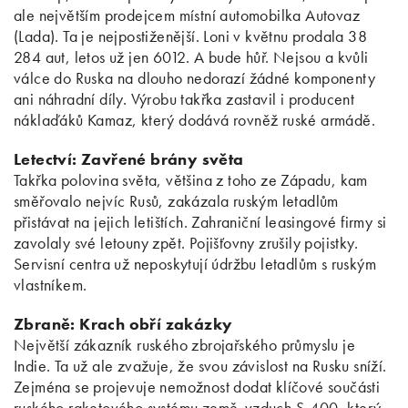
ale největším prodejcem místní automobilka Autovaz
(Lada). Ta je nejpostiženější. Loni v květnu prodala 38
284 aut, letos už jen 6012. A bude hůř. Nejsou a kvůli
válce do Ruska na dlouho nedorazí žádné komponenty
ani náhradní díly. Výrobu takřka zastavil i producent
náklaďáků Kamaz, který dodává rovněž ruské armádě.
Letectví: Zavřené brány světa
Takřka polovina světa, většina z toho ze Západu, kam
směřovalo nejvíc Rusů, zakázala ruským letadlům
přistávat na jejich letištích. Zahraniční leasingové firmy si
zavolaly své letouny zpět. Pojišťovny zrušily pojistky.
Servisní centra už neposkytují údržbu letadlům s ruským
vlastníkem.
Zbraně: Krach obří zakázky
Největší zákazník ruského zbrojařského průmyslu je
Indie. Ta už ale zvažuje, že svou závislost na Rusku sníží.
Zejména se projevuje nemožnost dodat klíčové součásti
ruského raketového systému země-vzduch S-400, který