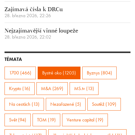
Zajímavá čísla k DRCu
28. března 2026, 22:26
Nejzajímavější vinné loupeže
28. března 2026, 22:02
TÉMATA
1700 (466)
Bystré oko (1205)
Byznys (804)
Krypto (16)
M&A (269)
MS.tv (13)
Na cestách (13)
Nezařazené (5)
Soutěž (109)
Svět (94)
TGM (19)
Venture capital (19)