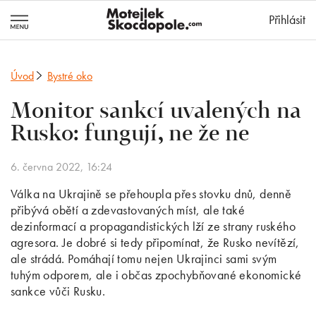
MotejlekSkocd
Přihlásit
Úvod
Bystré oko
Monitor sankcí uvalených na
Rusko: fungují, ne že ne
6. června 2022, 16:24
Válka na Ukrajině se přehoupla přes stovku dnů, denně
přibývá obětí a zdevastovaných míst, ale také
dezinformací a propagandistických lží ze strany ruského
agresora. Je dobré si tedy připomínat, že Rusko nevítězí,
ale strádá. Pomáhají tomu nejen Ukrajinci sami svým
tuhým odporem, ale i občas zpochybňované ekonomické
sankce vůči Rusku.