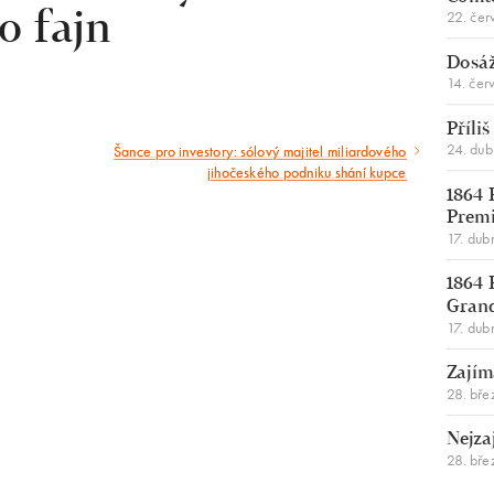
22. čer
o fajn
Dosáž
14. čer
Příli
24. du
Šance pro investory: sólový majitel miliardového
Následující
jihočeského podniku shání kupce
článek
1864 
Premi
17. dub
1864 
Gran
17. dub
Zajím
28. bře
Nejza
28. bře