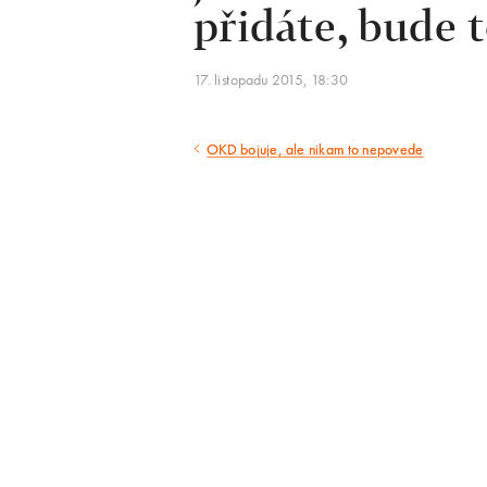
přidáte, bude t
17. listopadu 2015, 18:30
OKD bojuje, ale nikam to nepovede
Předcházející
článek