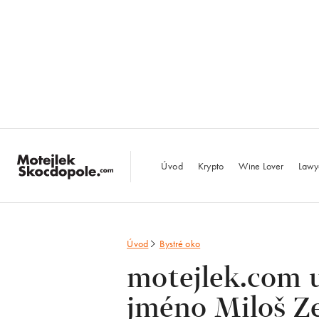
MotejlekSkocdopo
Úvod
Krypto
Wine Lover
Lawy
Úvod
Bystré oko
motejlek.com 
jméno Miloš Z