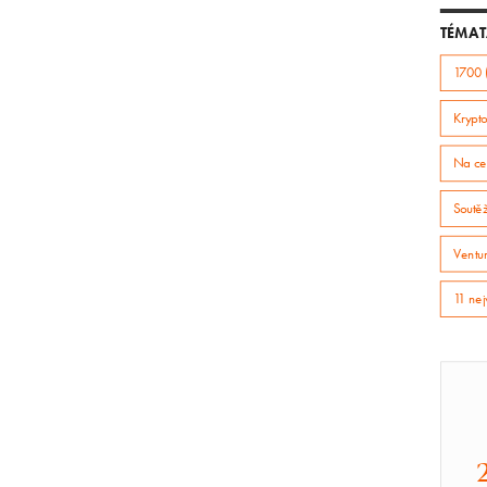
TÉMAT
1700 
Krypto
Na ce
Soutě
Ventur
11 nej