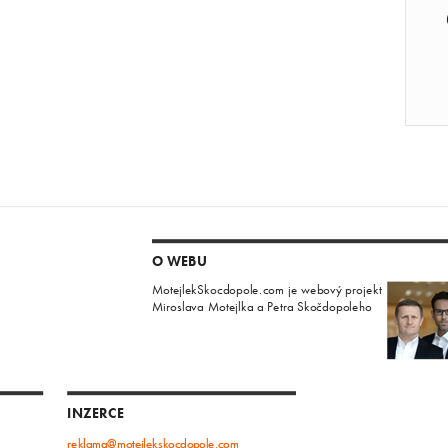
O WEBU
MotejlekSkocdopole.com je webový projekt
Miroslava Motejlka a Petra Skočdopoleho
INZERCE
reklama@motejlekskocdopole.com