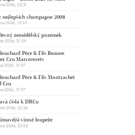
vna 2026, 22:31
 nejlepších champagne 2008
vna 2026, 13:53
š levný zemědělský pozemek
bna 2026, 21:59
Bouchard Père & Fils Beaune
er Cru Marconnets
na 2026, 17:37
Bouchard Père & Fils Montrachet
d Cru
na 2026, 17:37
avá čísla k DRCu
zna 2026, 22:26
jímavější vinné loupeže
zna 2026, 22:02