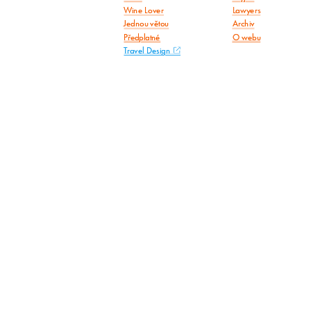
Wine Lover
Lawyers
Jednou větou
Archiv
Předplatné
O webu
Travel Design