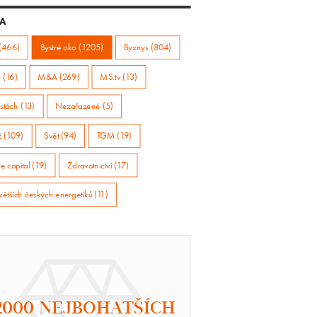
A
(466)
Bystré oko (1205)
Byznys (804)
 (16)
M&A (269)
MS.tv (13)
stách (13)
Nezařazené (5)
ž (109)
Svět (94)
TGM (19)
e capital (19)
Zdravotnictví (17)
větších českých energetiků (11)
2000 NEJBOHATŠÍCH