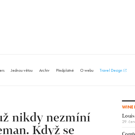
le.com
ers
Jednou větou
Archiv
Předplatné
O webu
Travel Design
WINE 
už nikdy nezmíní
Louis
29. čer
eman. Když se
Comte