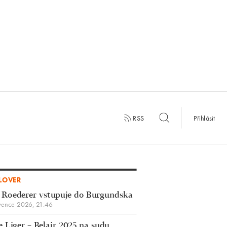
RSS
Přihlásit
LOVER
 Roederer vstupuje do Burgundska
vence 2026, 21:46
 Liger – Belair 2025 na sudu