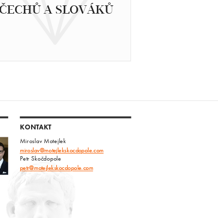
ČECHŮ A SLOVÁKŮ
KONTAKT
Miroslav Motejlek
miroslav@motejlekskocdopole.com
Petr Skočdopole
petr@motejlekskocdopole.com