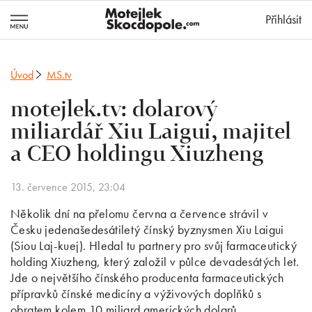
MotejlekSkocd
Přihlásit
Úvod
MS.tv
motejlek.tv: dolarový
miliardář Xiu Laigui, majitel
a CEO holdingu Xiuzheng
13. července 2015, 23:04
Několik dní na přelomu června a července strávil v
Česku jedenašedesátiletý čínský byznysmen Xiu Laigui
(Siou Laj-kuej). Hledal tu partnery pro svůj farmaceutický
holding Xiuzheng, který založil v půlce devadesátých let.
Jde o největšího čínského producenta farmaceutických
přípravků čínské medicíny a výživových doplňků s
obratem kolem 10 miliard amerických dolarů.