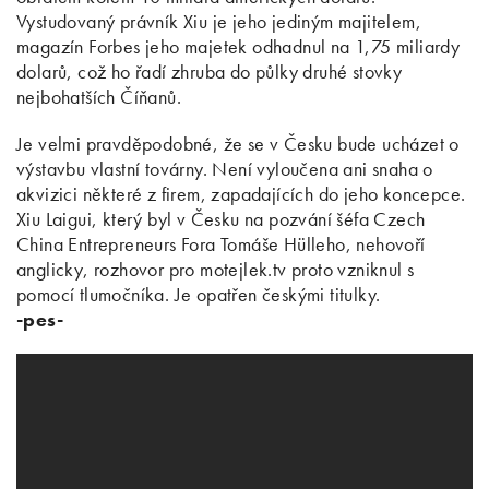
Vystudovaný právník Xiu je jeho jediným majitelem,
magazín Forbes jeho majetek odhadnul na 1,75 miliardy
dolarů, což ho řadí zhruba do půlky druhé stovky
nejbohatších Číňanů.
Je velmi pravděpodobné, že se v Česku bude ucházet o
výstavbu vlastní továrny. Není vyloučena ani snaha o
akvizici některé z firem, zapadajících do jeho koncepce.
Xiu Laigui, který byl v Česku na pozvání šéfa Czech
China Entrepreneurs Fora Tomáše Hülleho, nehovoří
anglicky, rozhovor pro motejlek.tv proto vzniknul s
pomocí tlumočníka. Je opatřen českými titulky.
-pes-