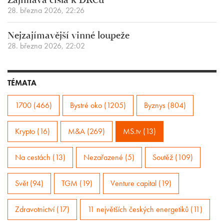
Zajímavá čísla k DRCu
28. března 2026, 22:26
Nejzajímavější vinné loupeže
28. března 2026, 22:02
TÉMATA
1700 (466)
Bystré oko (1205)
Byznys (804)
Krypto (16)
M&A (269)
MS.tv (13)
Na cestách (13)
Nezařazené (5)
Soutěž (109)
Svět (94)
TGM (19)
Venture capital (19)
Zdravotnictví (17)
11 největších českých energetiků (11)