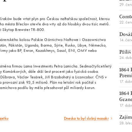
29. čer
Comte
Kraków bude vrtat plyn pro Českou naftařskou společnost, kterou
22. čer
ho města Břeclav otevře dva vrty až do hloubky dvou tisíc metrů.
ti Skytop Brewster TR-800.
Dosáž
lynárenského kolosu Polskie Górnictwo Naftowe i Gazownictwo
14. čer
tán, Pákistán, Uganda, Barma, Sýrie, Rusko, Libye, Německo,
 firmy jako BP, Enron, Kazakhmys, Sasol, ENI, OMV nebo
Příli
24. du
astněna firmou Lama Investments Petra Lamicha. Sedmačtyřicetiletý
1864 
ny Komárkových, dále drží šest procent jako fyzická osoba.
Premi
 Důbrava, Václav Tesárek, Jiří Brzobohatý a Licancabur. ČNS v
17. dub
provozní zisk 93,5 milionů. Plán na letošní rok počítal s
amichova podílu by měla přesahovat půl miliardy korun.
1864 
Gran
17. dub
Zajím
ajetku
Dneska to byl slušný masakr
Následující
28. bře
článek