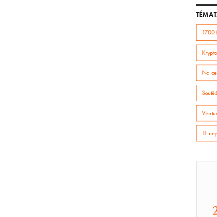
TÉMAT
1700 
Krypto
Na ce
Soutě
Ventur
11 nej