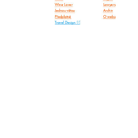
Wine Lover
Lawyers
Jednou větou
Archiv
Předplatné
O webu
Travel Design