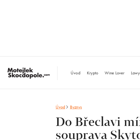
MotejlekSkocdopo
Úvod
Krypto
Wine Lover
Lawy
Úvod
Byznys
Do Břeclavi mí
souprava Skyt