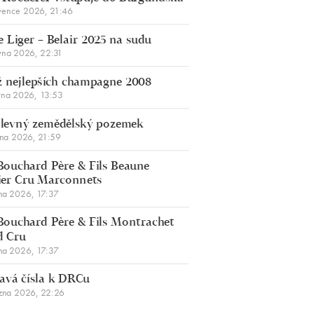
vence 2026, 21:46
 Liger – Belair 2025 na sudu
vna 2026, 22:31
 nejlepších champagne 2008
vna 2026, 13:53
š levný zemědělský pozemek
bna 2026, 21:59
Bouchard Père & Fils Beaune
er Cru Marconnets
na 2026, 17:37
Bouchard Père & Fils Montrachet
d Cru
na 2026, 17:37
avá čísla k DRCu
zna 2026, 22:26