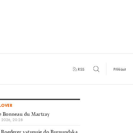
RSS
Přihlásit
LOVER
e Bonneau du Martray
a 2026, 20:28
 Roederer vstupuje do Burgundska