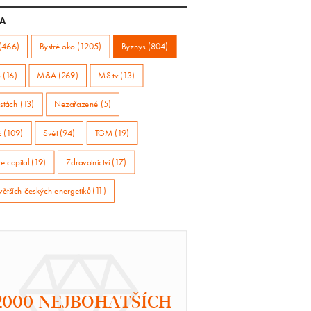
A
(466)
Bystré oko (1205)
Byznys (804)
 (16)
M&A (269)
MS.tv (13)
stách (13)
Nezařazené (5)
ž (109)
Svět (94)
TGM (19)
e capital (19)
Zdravotnictví (17)
větších českých energetiků (11)
2000 NEJBOHATŠÍCH