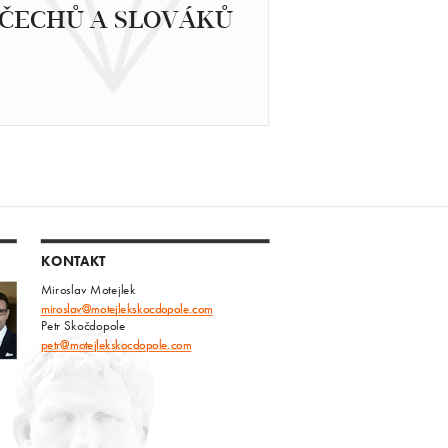
ČECHŮ A SLOVÁKŮ
KONTAKT
Miroslav Motejlek
miroslav@motejlekskocdopole.com
Petr Skočdopole
petr@motejlekskocdopole.com