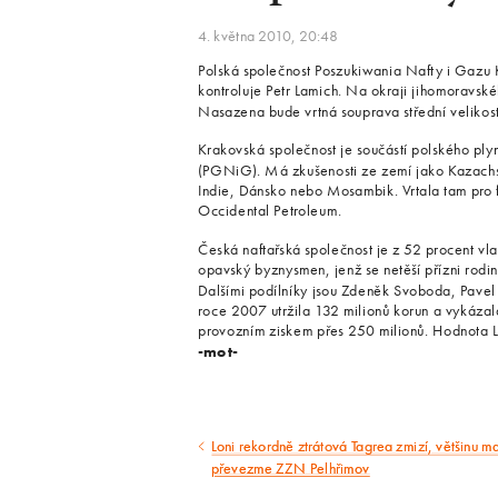
4. května 2010, 20:48
Polská společnost Poszukiwania Nafty i Gazu 
kontroluje Petr Lamich. Na okraji jihomoravské
Nasazena bude vrtná souprava střední velikos
Krakovská společnost je součástí polského p
(PGNiG). Má zkušenosti ze zemí jako Kazachs
Indie, Dánsko nebo Mosambik. Vrtala tam pro
Occidental Petroleum.
Česká naftařská společnost je z 52 procent vl
opavský byznysmen, jenž se netěší přízni rodi
Dalšími podílníky jsou Zdeněk Svoboda, Pavel
roce 2007 utržila 132 milionů korun a vykázala 
provozním ziskem přes 250 milionů. Hodnota L
-mot-
Loni rekordně ztrátová Tagrea zmizí, většinu m
Předcházející
převezme ZZN Pelhřimov
článek