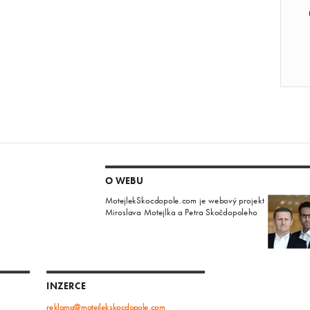
O WEBU
MotejlekSkocdopole.com je webový projekt
Miroslava Motejlka a Petra Skočdopoleho
INZERCE
reklama@motejlekskocdopole.com