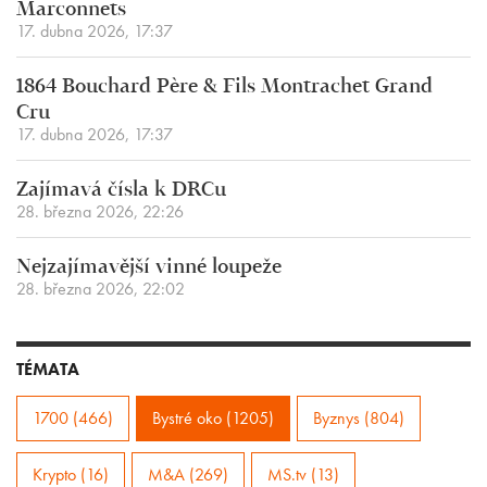
Marconnets
17. dubna 2026, 17:37
1864 Bouchard Père & Fils Montrachet Grand
Cru
17. dubna 2026, 17:37
Zajímavá čísla k DRCu
28. března 2026, 22:26
Nejzajímavější vinné loupeže
28. března 2026, 22:02
TÉMATA
1700 (466)
Bystré oko (1205)
Byznys (804)
Krypto (16)
M&A (269)
MS.tv (13)