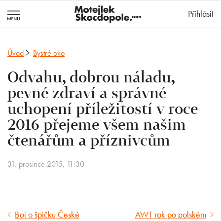
MotejlekSkocd
Přihlásit
Úvod
Bystré oko
Odvahu, dobrou náladu,
pevné zdraví a správné
uchopení příležitostí v roce
2016 přejeme všem našim
čtenářům a příznivcům
31. prosince 2015, 11:30
Boj o špičku České
AWT rok po polském
Předcházející
Následující