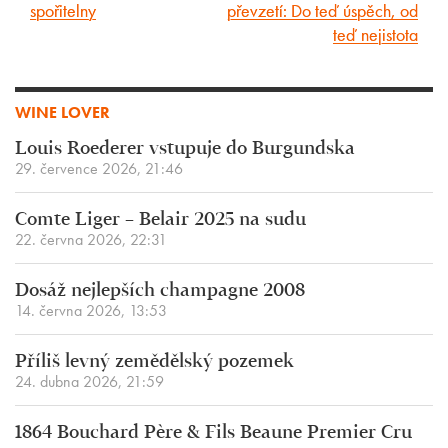
spořitelny
převzetí: Do teď úspěch, od
článek
článek
teď nejistota
WINE LOVER
Louis Roederer vstupuje do Burgundska
29. července 2026, 21:46
Comte Liger – Belair 2025 na sudu
22. června 2026, 22:31
Dosáž nejlepších champagne 2008
14. června 2026, 13:53
Příliš levný zemědělský pozemek
24. dubna 2026, 21:59
1864 Bouchard Père & Fils Beaune Premier Cru