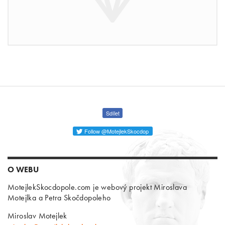
Sdílet
Follow @MotejlekSkocdop
O WEBU
MotejlekSkocdopole.com je webový projekt Miroslava
Motejlka a Petra Skočdopoleho
Miroslav Motejlek