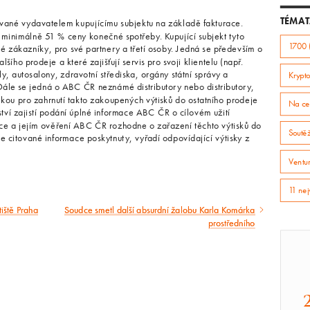
TÉMAT
ávané vydavatelem kupujícímu subjektu na základě fakturace.
 minimálně 51 % ceny konečné spotřeby. Kupující subjekt tyto
1700 
své zákazníky, pro své partnery a třetí osoby. Jedná se především o
šího prodeje a které zajišťují servis pro svoji klientelu (např.
y, autosalony, zdravotní střediska, orgány státní správy a
Krypto
ále se jedná o ABC ČR neznámé distributory nebo distributory,
kou pro zahrnutí takto zakoupených výtisků do ostatního prodeje
Na ce
tví zajistí podání úplné informace ABC ČR o cílovém užití
ce a jejím ověření ABC ČR rozhodne o zařazení těchto výtisků do
Soutě
 citované informace poskytnuty, vyřadí odpovídající výtisky z
Ventur
11 nej
iště Praha
Soudce smetl další absurdní žalobu Karla Komárka
Následující
prostředního
článek