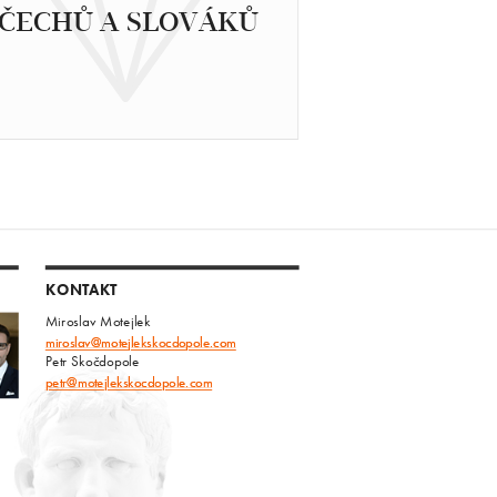
ČECHŮ A SLOVÁKŮ
KONTAKT
Miroslav Motejlek
miroslav@motejlekskocdopole.com
Petr Skočdopole
petr@motejlekskocdopole.com