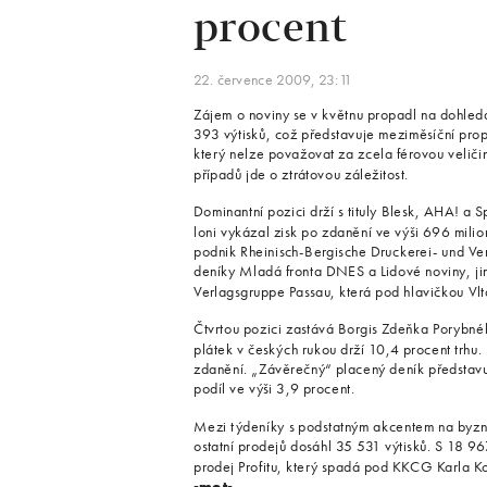
procent
22. července 2009, 23:11
Zájem o noviny se v květnu propadl na dohled
393 výtisků, což představuje meziměsíční prop
který nelze považovat za zcela férovou veličin
případů jde o ztrátovou záležitost.
Dominantní pozici drží s tituly Blesk, AHA! a S
loni vykázal zisk po zdanění ve výši 696 milio
podnik Rheinisch-Bergische Druckerei- und Ver
deníky Mladá fronta DNES a Lidové noviny, jim
Verlagsgruppe Passau, která pod hlavičkou Vl
Čtvrtou pozici zastává Borgis Zdeňka Porybného
plátek v českých rukou drží 10,4 procent trhu.
zdanění. „Závěrečný“ placený deník představu
podíl ve výši 3,9 procent.
Mezi týdeníky s podstatným akcentem na byzn
ostatní prodejů dosáhl 35 531 výtisků. S 18 
prodej Profitu, který spadá pod KKCG Karla K
-mot-