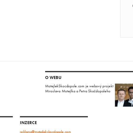
O WEBU
MotejlekSkocdopole.com je webový projekt
Miroslava Motejlka a Petra Skočdopoleho
INZERCE
reklama@motejlekskocdopole.com