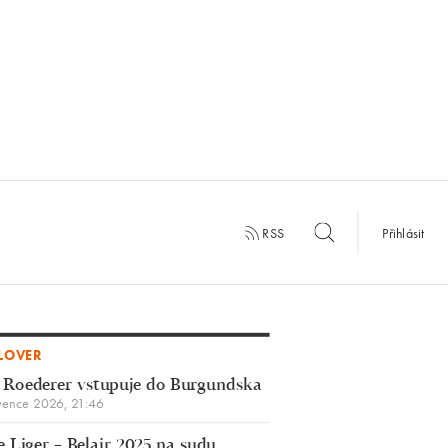
RSS
Přihlásit
LOVER
 Roederer vstupuje do Burgundska
vence 2026, 21:46
 Liger – Belair 2025 na sudu