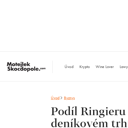
MotejlekSkocdopo
Úvod
Krypto
Wine Lover
Lawy
Úvod
Byznys
Podíl Ringieru
deníkovém trh