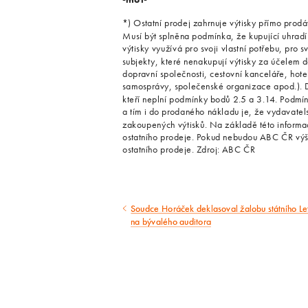
*) Ostatní prodej zahrnuje výtisky přímo prod
Musí být splněna podmínka, že kupující uhradí
výtisky využívá pro svoji vlastní potřebu, pro 
subjekty, které nenakupují výtisky za účelem dal
dopravní společnosti, cestovní kanceláře, hotel
samosprávy, společenské organizace apod.). D
kteří neplní podmínky bodů 2.5 a 3.14. Podmín
a tím i do prodaného nákladu je, že vydavatels
zakoupených výtisků. Na základě této informa
ostatního prodeje. Pokud nebudou ABC ČR výše
ostatního prodeje. Zdroj: ABC ČR
Soudce Horáček deklasoval žalobu státního Let
Předcházející
na bývalého auditora
článek