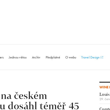
le.com
ers
Jednou větou
Archiv
Předplatné
O webu
Travel Design
WINE 
 na českém
Louis
29. čer
u dosáhl téměř 45
Comte