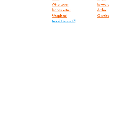
Wine Lover
Lawyers
Jednou větou
Archiv
Předplatné
O webu
Travel Design