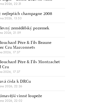
vna 2026, 22:31
 nejlepších champagne 2008
vna 2026, 13:53
š levný zemědělský pozemek
bna 2026, 21:59
Bouchard Père & Fils Beaune
er Cru Marconnets
na 2026, 17:37
Bouchard Père & Fils Montrachet
d Cru
na 2026, 17:37
avá čísla k DRCu
zna 2026, 22:26
jímavější vinné loupeže
zna 2026, 22:02