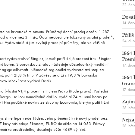
22. čer
Dosáž
14. čer
atelné historické minimum. Průměrný denní prodej dosáhl 1 287
Příli
ad o více než 31 tisíc. Údaj neobsahuje takzvaný ostatní prodej*,
24. du
u. Vydavatelé si jím zvyšují prodejní průměry, ale ve většině
1864 
port vydavatelství Ringier, jemuž patří 44,6 procent trhu. Ringier
Premi
nů korun. S obrovskou ztrátou následuje düsseldorfský mediální
17. dub
lagsgesellschaft. Německé regionální vydavatelství stojí za
ž patří 21,8 % trhu. V závěsu se drží s 19,3 % bavorská
1864 
tava-Labe-Press vydává Deník.
Gran
17. dub
 (vlastní 91,4 procent) s titulem Právo (Rudé právo). Poslední
 Borgisu se loni mimořádně dařilo, vydělal 74 milionů korun po
jí Hospodářské noviny ze skupiny Economia, kterým patří tržní
Zajím
28. bře
ys si nejlépe vede Týden. Jeho průměrný květnový prodej bez
Nejza
967 kusy následuje Ekonom, EURO dosáhlo na 14 053. Férový
28. bře
omárka prostředního, dosahuje výše 4689 výtisků.