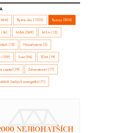
A
(466)
Bystré oko (1205)
Byznys (804)
 (16)
M&A (269)
MS.tv (13)
stách (13)
Nezařazené (5)
ž (109)
Svět (94)
TGM (19)
e capital (19)
Zdravotnictví (17)
větších českých energetiků (11)
2000 NEJBOHATŠÍCH