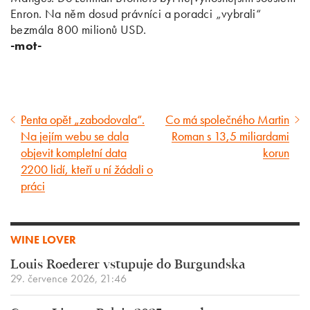
Enron. Na něm dosud právníci a poradci „vybrali“
bezmála 800 milionů USD.
-mot-
Penta opět „zabodovala“.
Co má společného Martin
Předcházející
Následující
Na jejím webu se dala
Roman s 13,5 miliardami
článek
článek
objevit kompletní data
korun
2200 lidí, kteří u ní žádali o
práci
WINE LOVER
Louis Roederer vstupuje do Burgundska
29. července 2026, 21:46