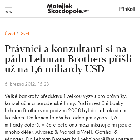
MotejlekSkocd
Přihlásit
Úvod
Svět
Právníci a konzultanti si na
pádu Lehman Brothers přišli
už na 1,6 miliardy USD
6. března 2012, 15:28
Velké bankroty představují velkou výzvu pro právníky,
konzultační a poradenské firmy. Pád investiční banky
Lehman Brothers na podzim 2008 byl dosud rekodním
kouskem. Do konce letošního ledna jim vynesl 1,6
miliardy dolarů. V čele pelotonu mezi inkasujícími jsou o
mnoho délek Alvarez & Marsal a Weil, Gotshal &
Manges. Do Lehman Brothers byl nejvýnosnějším soustem