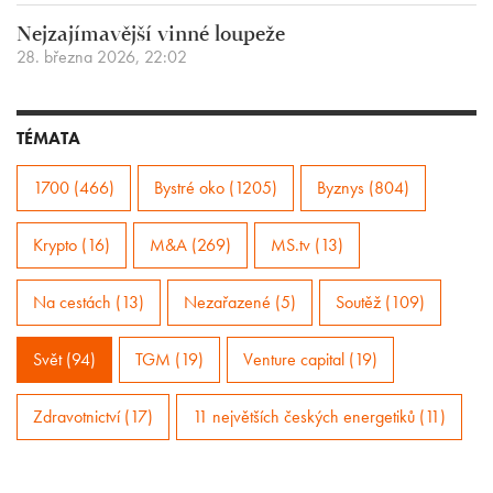
Nejzajímavější vinné loupeže
28. března 2026, 22:02
TÉMATA
1700 (466)
Bystré oko (1205)
Byznys (804)
Krypto (16)
M&A (269)
MS.tv (13)
Na cestách (13)
Nezařazené (5)
Soutěž (109)
Svět (94)
TGM (19)
Venture capital (19)
Zdravotnictví (17)
11 největších českých energetiků (11)