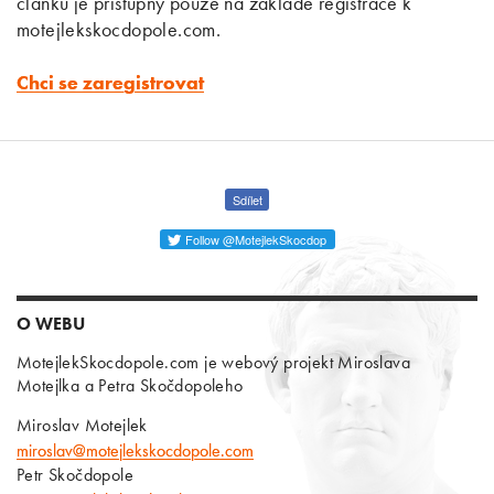
článků je přístupný pouze na základě registrace k
motejlekskocdopole.com.
Chci se zaregistrovat
Sdílet
Follow @MotejlekSkocdop
O WEBU
MotejlekSkocdopole.com je webový projekt Miroslava
Motejlka a Petra Skočdopoleho
Miroslav Motejlek
miroslav@motejlekskocdopole.com
Petr Skočdopole