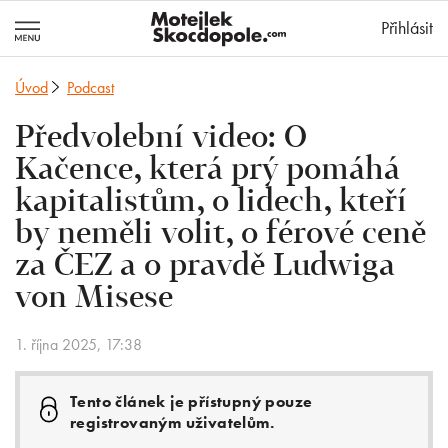
MotejlekSkocd
Přihlásit
Úvod
Podcast
Předvolební video: O
Kačence, která prý pomáhá
kapitalistům, o lidech, kteří
by neměli volit, o férové ceně
za ČEZ a o pravdě Ludwiga
von Misese
1. října 2025, 17:38
Tento článek je přístupný pouze
registrovaným uživatelům.