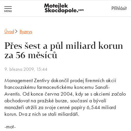
MotejlekSkocd
Přihlásit
Úvod
Byznys
Přes šest a půl miliard korun
za 56 měsíců
9. března 2009, 15:44
Management Zentivy dokončil prodej firemních akcií
francouzskému farmaceutickému koncernu Sanofi-
Aventis. Od konce června 2004, kdy se s akciemi začalo
obchodovat na pražské burze, současní a bývalí
manažeři utržili za svoje cenné papíry 6,544 miliard
korun. Dva z nich se stali miliardáři.
-mot-