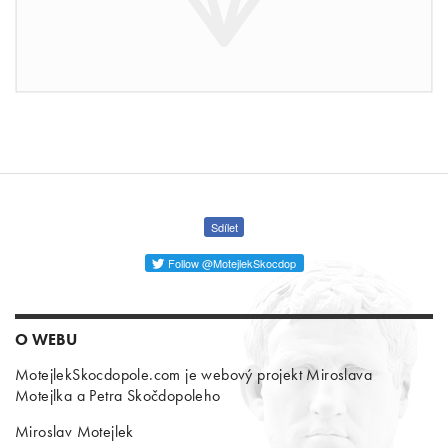
Sdílet
Follow @MotejlekSkocdop
O WEBU
MotejlekSkocdopole.com je webový projekt Miroslava
Motejlka a Petra Skočdopoleho
Miroslav Motejlek