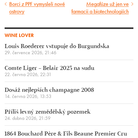
Borci z PPF vymysleli nové
Megafúze už jen ve
Předcházející
Následující
ostrovy
farmacii a biotechnologiích
článek
článek
WINE LOVER
Louis Roederer vstupuje do Burgundska
29. července 2026, 21:46
Comte Liger – Belair 2025 na sudu
22. června 2026, 22:31
Dosáž nejlepších champagne 2008
14. června 2026, 13:53
Příliš levný zemědělský pozemek
24. dubna 2026, 21:59
1864 Bouchard Père & Fils Beaune Premier Cru