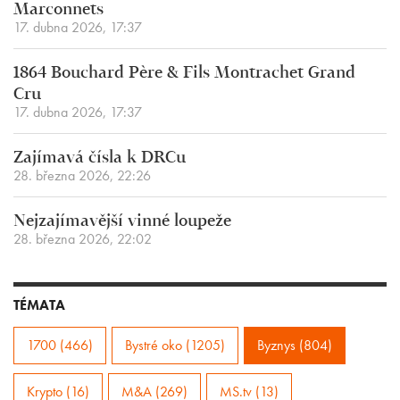
Marconnets
17. dubna 2026, 17:37
1864 Bouchard Père & Fils Montrachet Grand
Cru
17. dubna 2026, 17:37
Zajímavá čísla k DRCu
28. března 2026, 22:26
Nejzajímavější vinné loupeže
28. března 2026, 22:02
TÉMATA
1700 (466)
Bystré oko (1205)
Byznys (804)
Krypto (16)
M&A (269)
MS.tv (13)