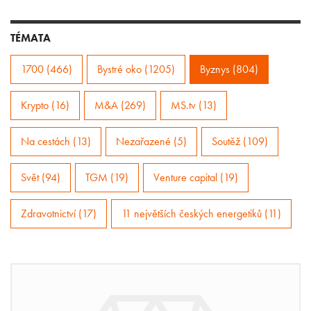
TÉMATA
1700 (466)
Bystré oko (1205)
Byznys (804)
Krypto (16)
M&A (269)
MS.tv (13)
Na cestách (13)
Nezařazené (5)
Soutěž (109)
Svět (94)
TGM (19)
Venture capital (19)
Zdravotnictví (17)
11 největších českých energetiků (11)