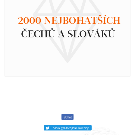
2000 NEJBOHATŠÍCH
ČECHŮ A SLOVÁKŮ
Sdílet
Follow @MotejlekSkocdop