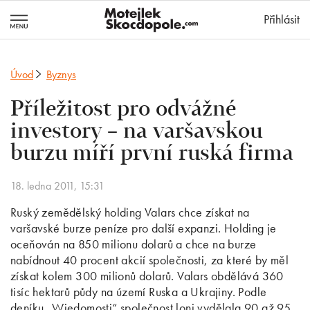
MotejlekSkocd
Přihlásit
Úvod
Byznys
Příležitost pro odvážné
investory – na varšavskou
burzu míří první ruská firma
18. ledna 2011, 15:31
Ruský zemědělský holding Valars chce získat na
varšavské burze peníze pro další expanzi. Holding je
oceňován na 850 milionu dolarů a chce na burze
nabídnout 40 procent akcií společnosti, za které by měl
získat kolem 300 milionů dolarů. Valars obdělává 360
tisíc hektarů půdy na území Ruska a Ukrajiny. Podle
deníku „Wiedomosti“ společnost loni vydělala 90 až 95