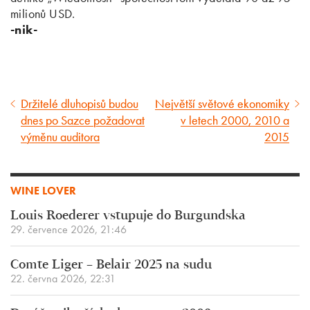
milionů USD.
-nik-
Držitelé dluhopisů budou
Největší světové ekonomiky
Předcházející
Následující
dnes po Sazce požadovat
v letech 2000, 2010 a
článek
článek
výměnu auditora
2015
WINE LOVER
Louis Roederer vstupuje do Burgundska
29. července 2026, 21:46
Comte Liger – Belair 2025 na sudu
22. června 2026, 22:31