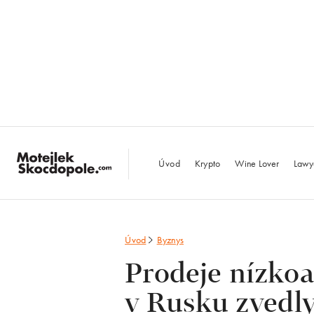
MotejlekSkocdopo
Úvod
Krypto
Wine Lover
Lawy
Úvod
Byznys
Prodeje nízko
v Rusku zvedly