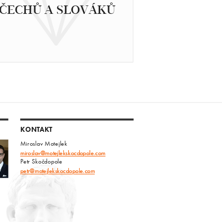
ČECHŮ A SLOVÁKŮ
KONTAKT
Miroslav Motejlek
miroslav@motejlekskocdopole.com
Petr Skočdopole
petr@motejlekskocdopole.com