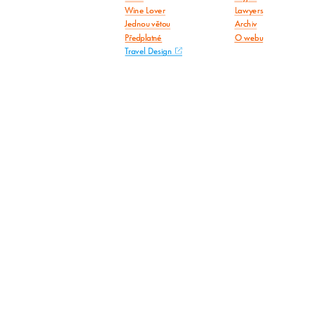
Wine Lover
Lawyers
Jednou větou
Archiv
Předplatné
O webu
Travel Design