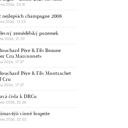
vna 2026, 22:31
 nejlepších champagne 2008
vna 2026, 13:53
š levný zemědělský pozemek
bna 2026, 21:59
Bouchard Père & Fils Beaune
er Cru Marconnets
na 2026, 17:37
Bouchard Père & Fils Montrachet
d Cru
na 2026, 17:37
avá čísla k DRCu
zna 2026, 22:26
jímavější vinné loupeže
zna 2026, 22:02