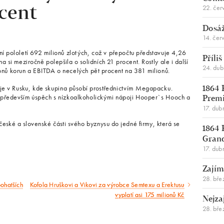
22. čer
cent
Dosáž
14. čer
vní pololetí 692 milionů zlotých, což v přepočtu představuje 4,26
Příli
a si meziročně polepšila o solidních 21 procent. Rostly ale i další
24. du
ionů korun a EBITDA o necelých pět procent na 381 milionů.
eje v Rusku, kde skupina působí prostřednictvím Megapacku.
1864 
ím především úspěch s nízkoalkoholickými nápoji Hooper`s Hooch a
Premi
17. dub
 české a slovenské části svého byznysu do jedné firmy, která se
1864 
Gran
17. dub
Zajím
28. bře
ohatších
Kofola Hruškovi a Vikovi za výrobce Semtexu a Erektusu
Následující
vyplatí asi 175 milionů Kč
Nejza
článek
28. bře