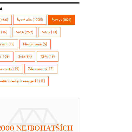
A
(466)
Bystré oko (1205)
Byznys (804)
 (16)
M&A (269)
MS.tv (13)
stách (13)
Nezařazené (5)
ž (109)
Svět (94)
TGM (19)
e capital (19)
Zdravotnictví (17)
větších českých energetiků (11)
2000 NEJBOHATŠÍCH