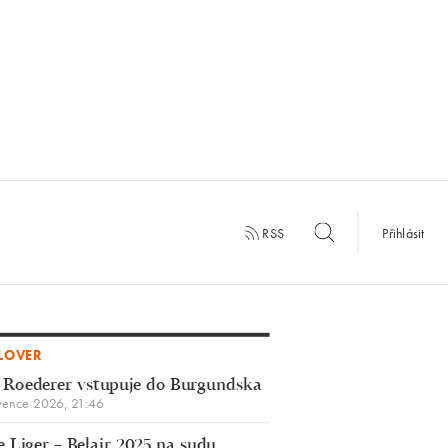
RSS
Přihlásit
LOVER
 Roederer vstupuje do Burgundska
vence 2026, 21:46
 Liger – Belair 2025 na sudu