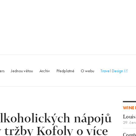
le.com
ers
Jednou větou
Archiv
Předplatné
O webu
Travel Design
WINE 
alkoholických nápojů
Louis
29. čer
 tržby Kofoly o více
Comte