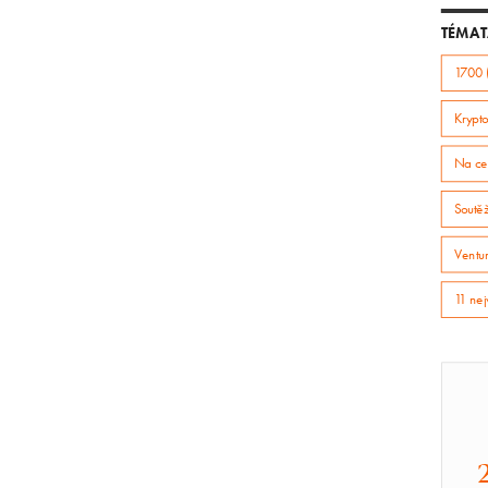
TÉMAT
1700 
Krypto
Na ce
Soutě
Ventur
11 nej