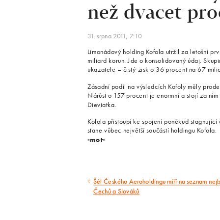
než dvacet pro
31. srpna 2011, 7:10
Limonádový holding Kofola utržil za letošní pr
miliard korun. Jde o konsolidovaný údaj. Skupin
ukazatele – čistý zisk o 36 procent na 67 mil
Zásadní podíl na výsledcích Kofoly měly prod
Nárůst o 157 procent je enormní a stojí za n
Dieviatka.
Kofola přistoupí ke spojení poněkud stagnující
stane vůbec největší součástí holdingu Kofola.
-mot-
Šéf Českého Aeroholdingu míří na seznam nejb
Předcházející
Čechů a Slováků
článek