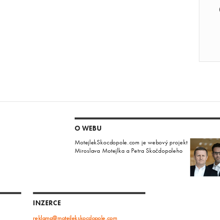
O WEBU
MotejlekSkocdopole.com je webový projekt
Miroslava Motejlka a Petra Skočdopoleho
INZERCE
reklama@motejlekskocdopole.com