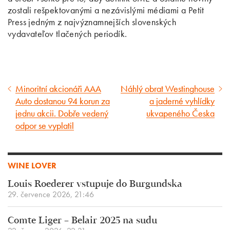
zostali rešpektovanými a nezávislými médiami a Petit
Press jedným z najvýznamnejších slovenských
vydavateľov tlačených periodík.
Minoritní akcionáři AAA
Náhlý obrat Westinghouse
Předcházející
Následující
Auto dostanou 94 korun za
a jaderné vyhlídky
článek
článek
jednu akcii. Dobře vedený
ukvapeného Česka
odpor se vyplatil
WINE LOVER
Louis Roederer vstupuje do Burgundska
29. července 2026, 21:46
Comte Liger – Belair 2025 na sudu