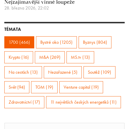
Nejzajímavější vinné loupeže
28. března 2026, 22:02
TÉMATA
1700 (466)
Bystré oko (1205)
Byznys (804)
Krypto (16)
M&A (269)
MS.tv (13)
Na cestách (13)
Nezařazené (5)
Soutěž (109)
Svět (94)
TGM (19)
Venture capital (19)
Zdravotnictví (17)
11 největších českých energetiků (11)