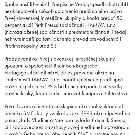
Spoločnosť Rheinisch-Bergische Verlagsgesellschaft mbH
neakceptovala spôsob uplatnenia predkupného práva
Prvej slovenskej investičnej skupiny a hodlá predať 50
percent akcií Petit Pressu spoločnosti NAMAV, s.r.o.
(novozaloženej spoločnosti s predmetom činnosti Predaj
nehnuteľností) po tom, ak tento prevod prevod schváli
Protimonopolný úrad SR.
Predstavenstvo Prvej slovenskej investičnej skupiny
upozornilo spoločnosť Rheinisch-Bergische
Verlagsgesellschaft mbH, že ak prevedie akcie na
spoločnosť NAMAV, s.r.o, poruší uplatnené predkupné
právo a spoločnosť PSIS bude nútená podniknúť všetky
právne kroky, ktoré budú smerovať k náprave tohto stavu.
Prvá slovenská investičná skupina ako spoluzakladateľ
denníka SME, ktorý vznikol v roku 1993 ako odpoveď na
pokus vlády Vladimíra Mečiara ovládnuť denník Smena,
cíti zodpovednosť za zdravý vývoj mediálneho prostredia
a urobí všetko pre to, aby denník SME a ostatné noviny