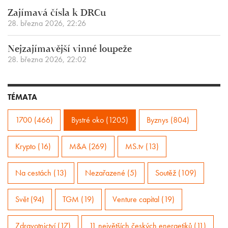
Zajímavá čísla k DRCu
28. března 2026, 22:26
Nejzajímavější vinné loupeže
28. března 2026, 22:02
TÉMATA
1700 (466)
Bystré oko (1205)
Byznys (804)
Krypto (16)
M&A (269)
MS.tv (13)
Na cestách (13)
Nezařazené (5)
Soutěž (109)
Svět (94)
TGM (19)
Venture capital (19)
Zdravotnictví (17)
11 největších českých energetiků (11)