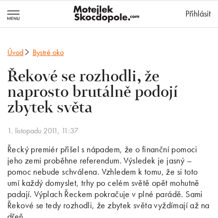
MotejlekSkocd
Přihlásit
Úvod
Bystré oko
Řekové se rozhodli, že
naprosto brutálně podojí
zbytek světa
1. listopadu 2011, 11:37
Řecký premiér přišel s nápadem, že o finanční pomoci
jeho zemi proběhne referendum. Výsledek je jasný –
pomoc nebude schválena. Vzhledem k tomu, že si toto
umí každý domyslet, trhy po celém světě opět mohutně
padají. Výplach Řeckem pokračuje v plné parádě. Sami
Řekové se tedy rozhodli, že zbytek světa vyždímají až na
dřeň.