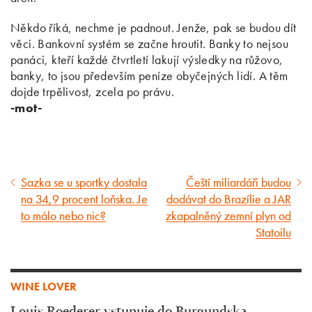
Někdo říká, nechme je padnout. Jenže, pak se budou dít
věci. Bankovní systém se začne hroutit. Banky to nejsou
panáci, kteří každé čtvrtletí lakují výsledky na růžovo,
banky, to jsou především peníze obyčejných lidí. A těm
dojde trpělivost, zcela po právu.
-mot-
Sazka se u sportky dostala
Čeští miliardáři budou
Předcházející
Následující
na 34,9 procent loňska. Je
dodávat do Brazílie a JAR
článek
článek
to málo nebo nic?
zkapalněný zemní plyn od
Statoilu
WINE LOVER